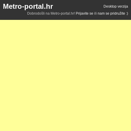
Metro-portal.hr
Desktop verzija
Dobrodošli na Metro-portal.hr!
Prijavite se
ili
nam se pridružite :)