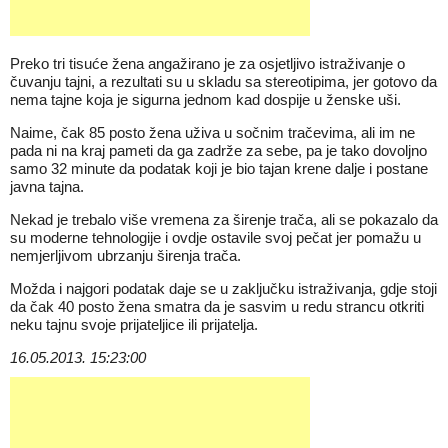
Preko tri tisuće žena angažirano je za osjetljivo istraživanje o
čuvanju tajni, a rezultati su u skladu sa stereotipima, jer gotovo da
nema tajne koja je sigurna jednom kad dospije u ženske uši.
Naime, čak 85 posto žena uživa u sočnim tračevima, ali im ne
pada ni na kraj pameti da ga zadrže za sebe, pa je tako dovoljno
samo 32 minute da podatak koji je bio tajan krene dalje i postane
javna tajna.
Nekad je trebalo više vremena za širenje trača, ali se pokazalo da
su moderne tehnologije i ovdje ostavile svoj pečat jer pomažu u
nemjerljivom ubrzanju širenja trača.
Možda i najgori podatak daje se u zaključku istraživanja, gdje stoji
da čak 40 posto žena smatra da je sasvim u redu strancu otkriti
neku tajnu svoje prijateljice ili prijatelja.
16.05.2013. 15:23:00