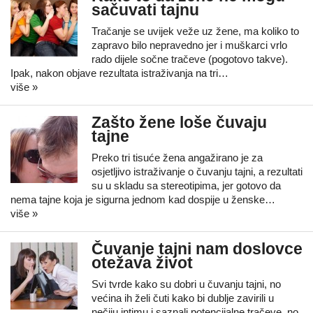
sačuvati tajnu
Tračanje se uvijek veže uz žene, ma koliko to
zapravo bilo nepravedno jer i muškarci vrlo
rado dijele sočne tračeve (pogotovo takve).
Ipak, nakon objave rezultata istraživanja na tri…
više »
Zašto žene loše čuvaju
tajne
Preko tri tisuće žena angažirano je za
osjetljivo istraživanje o čuvanju tajni, a rezultati
su u skladu sa stereotipima, jer gotovo da
nema tajne koja je sigurna jednom kad dospije u ženske…
više »
Čuvanje tajni nam doslovce
otežava život
Svi tvrde kako su dobri u čuvanju tajni, no
većina ih želi čuti kako bi dublje zavirili u
nečiju intimu i saznali potencijalne tračeve, no