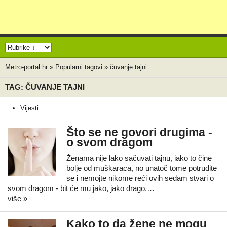
Metro-portal.hr
»
Popularni tagovi
»
čuvanje tajni
TAG: ČUVANJE TAJNI
Vijesti
Što se ne govori drugima -
o svom dragom
Ženama nije lako sačuvati tajnu, iako to čine
bolje od muškaraca, no unatoč tome potrudite
se i nemojte nikome reći ovih sedam stvari o
svom dragom - bit će mu jako, jako drago.…
više »
Kako to da žene ne mogu