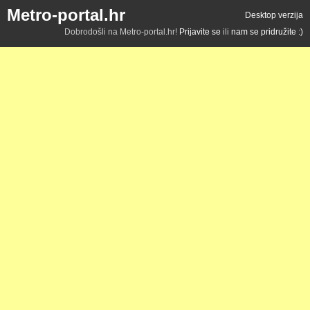
Metro-portal.hr
Desktop verzija
Dobrodošli na Metro-portal.hr!
Prijavite se
ili
nam se pridružite :)