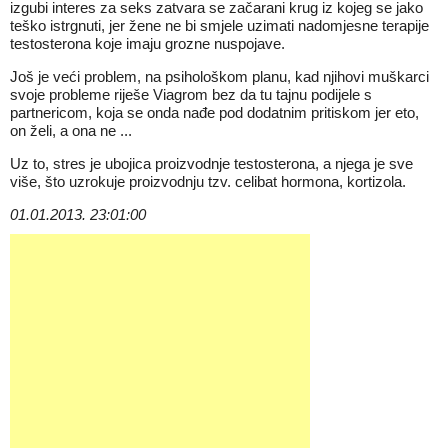
izgubi interes za seks zatvara se začarani krug iz kojeg se jako
teško istrgnuti, jer žene ne bi smjele uzimati nadomjesne terapije
testosterona koje imaju grozne nuspojave.
Još je veći problem, na psihološkom planu, kad njihovi muškarci
svoje probleme riješe Viagrom bez da tu tajnu podijele s
partnericom, koja se onda nađe pod dodatnim pritiskom jer eto,
on želi, a ona ne ...
Uz to, stres je ubojica proizvodnje testosterona, a njega je sve
više, što uzrokuje proizvodnju tzv. celibat hormona, kortizola.
01.01.2013. 23:01:00