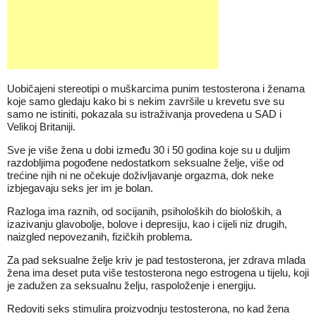
Uobičajeni stereotipi o muškarcima punim testosterona i ženama
koje samo gledaju kako bi s nekim završile u krevetu sve su
samo ne istiniti, pokazala su istraživanja provedena u SAD i
Velikoj Britaniji.
Sve je više žena u dobi između 30 i 50 godina koje su u duljim
razdobljima pogođene nedostatkom seksualne želje, više od
trećine njih ni ne očekuje doživljavanje orgazma, dok neke
izbjegavaju seks jer im je bolan.
Razloga ima raznih, od socijanih, psiholoških do bioloških, a
izazivanju glavobolje, bolove i depresiju, kao i cijeli niz drugih,
naizgled nepovezanih, fizičkih problema.
Za pad seksualne želje kriv je pad testosterona, jer zdrava mlada
žena ima deset puta više testosterona nego estrogena u tijelu, koji
je zadužen za seksualnu želju, raspoloženje i energiju.
Redoviti seks stimulira proizvodnju testosterona, no kad žena