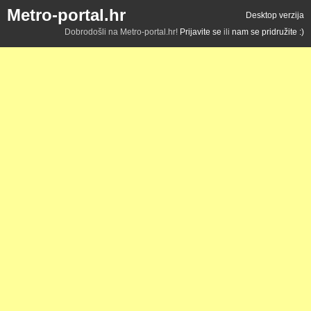
Metro-portal.hr
Desktop verzija
Dobrodošli na Metro-portal.hr!
Prijavite se
ili
nam se pridružite :)