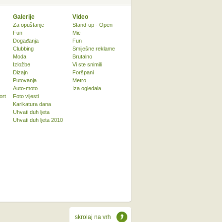
Galerije
Video
Za opuštanje
Stand-up - Open
Fun
Mic
Događanja
Fun
Clubbing
Smiješne reklame
Moda
Brutalno
Izložbe
Vi ste snimili
Dizajn
Foršpani
Putovanja
Metro
Auto-moto
Iza ogledala
ort
Foto vijesti
Karikatura dana
Uhvati duh ljeta
Uhvati duh ljeta 2010
skrolaj na vrh