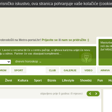
isničko iskustvo, ova stranica pohranjuje vaše kolačiće (cookie
obrodošli na Metro-portal.hr!
Prijavite se
ili
nam se pridružite :)
Masturbac
reći da n
šef HRA
v: Lavovi u vezama bit će u centru pažnje, a njihova karizma unijet će novu
iju u odnos. Partner će vas obasipati komplimenti…
dnevni horoskop
→
OROM
SPORT
CLUB
GALERIJE
VIDEO
ARHIVA
Život
Kultura
Sport
Biznis
Lifestyle
Showbiz
Fun
Ho
Sljedeća vijest
Prethodna vijest
objavljeno prije 6 godina i 8 mjeseci