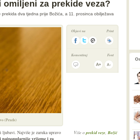
 omiljeni za prekide veza?
e prekida dva tjedna prije Božića, a 11. prosinca obilježava
Objavi na
Print
Komentiraj
Font
prethodno
2
Os
vo (Pexels)
i ljubavi. Najviše je zaruka upravo
Više o
,
prekid veze
Božić
i najpopularnije vrijeme i za