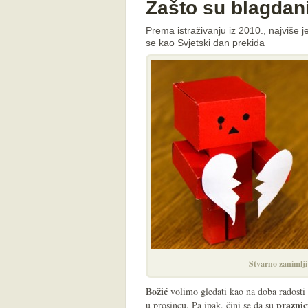
Zašto su blagdani
Prema istraživanju iz 2010., najviše j
se kao Svjetski dan prekida
Stvarno zanimlji
Božić
volimo gledati kao na doba radosti 
praznic
u prosincu. Pa ipak, čini se da su