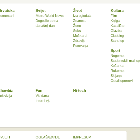
Hrvatska
Svijet
Život
Kultura
omentari
Metro World News
Iza ogledala
Film
Dogodilo se na
Znanost
Knjiga
današnji dan
Žene
Kazalište
Seks
Glazba
Muškarci
Clubbing
Zdravlje
Stand up
Putovanja
Sport
Nogomet
Studentski i mali sp
Košarka
Rukomet
Skijanje
Ostali sportovi
Showbiz
Fun
Hi-tech
elevizija
Vic dana
Interni vju
UVJETI
OGLAŠAVANJE
IMPRESUM