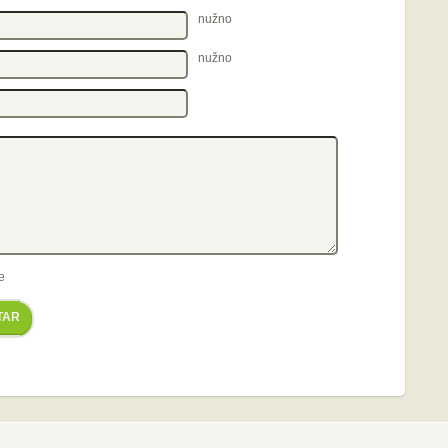
nužno
nužno
e
TAR