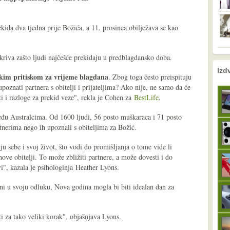
ekida dva tjedna prije Božića, a 11. prosinca obilježava se kao
kriva zašto ljudi najčešće prekidaju u predblagdansko doba.
nema prethodne s
sljedeće
Izd
ikim pritiskom za vrijeme blagdana
. Zbog toga često preispituju
poznati partnera s obitelji i prijateljima? Ako nije, ne samo da će
žiti i razloge za prekid veze", rekla je Cohen za
BestLife
.
eđu Australcima. Od 1600 ljudi, 56 posto muškaraca i 71 posto
artnerima nego ih upoznali s obiteljima za Božić.
ju sebe i svoj život, što vodi do promišljanja o tome vide li
ove obitelji. To može zbližiti partnere, a može dovesti i do
vi", kazala je psihologinja Heather Lyons.
rni u svoju odluku, Nova godina mogla bi biti idealan dan za
i za tako veliki korak", objašnjava Lyons.