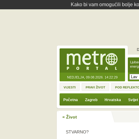
Kako bi vam omogućili bolje kor
D
Ljuba
energ
NEDJELJA, 09.08.2026.
14:22:29
VIJESTI
PRAVI ŽIVOT
POD REFLEKT
Početna
Zagreb
Hrvatska
Svijet
« Život
STVARNO?