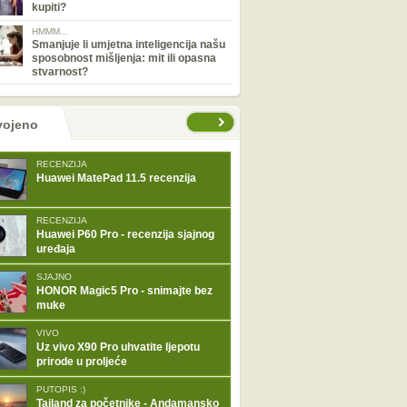
kupiti?
HMMM...
Smanjuje li umjetna inteligencija našu
sposobnost mišljenja: mit ili opasna
stvarnost?
tranice
vojeno
RECENZIJA
Huawei MatePad 11.5 recenzija
RECENZIJA
Huawei P60 Pro - recenzija sjajnog
uređaja
SJAJNO
HONOR Magic5 Pro - snimajte bez
muke
VIVO
Uz vivo X90 Pro uhvatite ljepotu
prirode u proljeće
PUTOPIS :)
Tajland za početnike - Andamansko