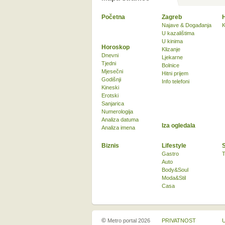
Početna
Zagreb
Najave & Događanja
K
U kazalištima
U kinima
Horoskop
Klizanje
Dnevni
Ljekarne
Tjedni
Bolnice
Mjesečni
Hitni prijem
Godišnji
Info telefoni
Kineski
Erotski
Sanjarica
Numerologija
Analiza datuma
Iza ogledala
Analiza imena
Biznis
Lifestyle
Gastro
T
Auto
Body&Soul
Moda&Stil
Casa
©
Metro portal 2026
PRIVATNOST