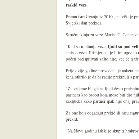
raskid veze
.
Prema istraživanju iz 2010., najviše je pr
Svjetski dan prekida.
Stručnjakinja za veze Marisa T. Cohen ot
ljudi su pod vel
"Kad su u pitanju veze,
smisao veze. Primjerice, je li im ugodno u
početi preispitivati zašto nije, već će tra
Prije dvije godine provedena je anketa m
žena otkrilo je da bi radije prekinuli s p
"Za vrijeme blagdana ljudi često preispitu
partnera kao osobu koja može biti dio njih
zaključka kako partner ipak nije onaj pra
Za one koji odgađaju prekid ili nisu sigu
prekid.
"Na Novu godinu lakše je skupiti hrabrost