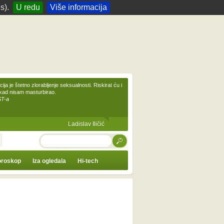
s).
U redu
Više informacija
ija je štetno zlorabljenje seksualnosti. Riskirat ću i
ikad nisam masturbirao.
ST-a
Ladislav Iličić
TRAŽI
roskop
Iza ogledala
Hi-tech