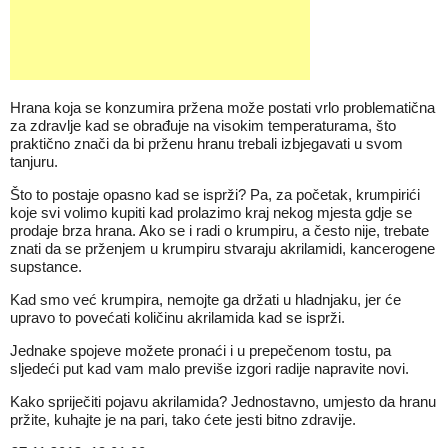
Hrana koja se konzumira pržena može postati vrlo problematična
za zdravlje kad se obrađuje na visokim temperaturama, što
praktično znači da bi prženu hranu trebali izbjegavati u svom
tanjuru.
Što to postaje opasno kad se isprži? Pa, za početak, krumpirići
koje svi volimo kupiti kad prolazimo kraj nekog mjesta gdje se
prodaje brza hrana. Ako se i radi o krumpiru, a često nije, trebate
znati da se prženjem u krumpiru stvaraju akrilamidi, kancerogene
supstance.
Kad smo već krumpira, nemojte ga držati u hladnjaku, jer će
upravo to povećati količinu akrilamida kad se isprži.
Jednake spojeve možete pronaći i u prepečenom tostu, pa
sljedeći put kad vam malo previše izgori radije napravite novi.
Kako spriječiti pojavu akrilamida? Jednostavno, umjesto da hranu
pržite, kuhajte je na pari, tako ćete jesti bitno zdravije.