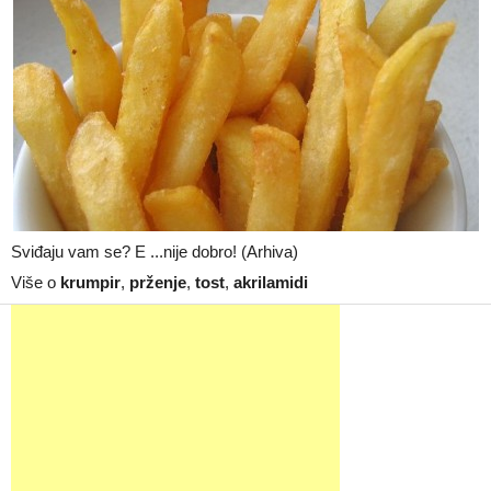
Sviđaju vam se? E ...nije dobro! (Arhiva)
Više o
krumpir
,
prženje
,
tost
,
akrilamidi