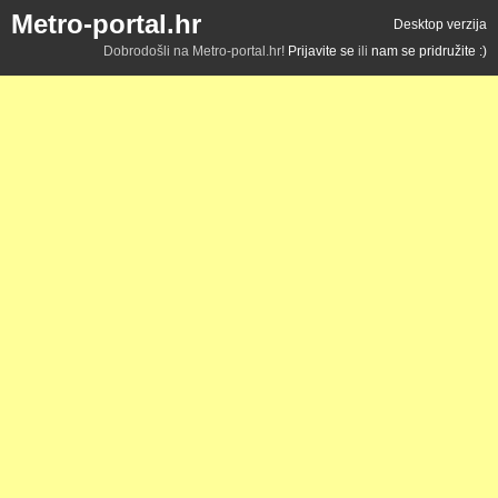
Metro-portal.hr
Desktop verzija
Dobrodošli na Metro-portal.hr!
Prijavite se
ili
nam se pridružite :)