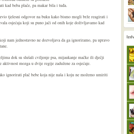
ti kad beba plače, pa makar bila i tuđa.
zvio tjelesni odgovor na buku kako bismo mogli brže reagirati i
navala osjećaja koji su puno jači od onih koje doživljavamo kad
nema prethodne s
sljedeće
Izd
 koji nam jednostavno ne dozvoljava da ga ignoriramo, pa upravo
tane.
jima dok su slušali cviljenje psa, mijaukanje mačke ili dječji
e aktivnost mozga u dvije regije zadužene za osjećaje.
ko ignorirati plač bebe koja nije naša i koju ne možemo umiriti