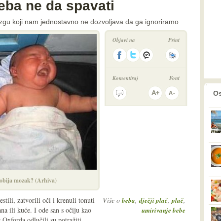
eba ne da spavati
ozgu koji nam jednostavno ne dozvoljava da ga ignoriramo
Objavi na
Print
Komentiraj
Font
prethodno
2
Os
obija mozak? (Arhiva)
tili, zatvorili oči i krenuli tonuti
Više o
,
,
,
beba
dječji plač
plač
na ili kuće. I ode san s očiju kao
umirivanje bebe
s Oxforda odlučili su potražiti