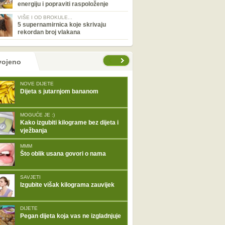
energiju i popraviti raspoloženje
VIŠE I OD BROKULE...
5 supernamirnica koje skrivaju
rekordan broj vlakana
tranice
vojeno
NOVE DIJETE
Dijeta s jutarnjom bananom
MOGUĆE JE :)
Kako izgubiti kilograme bez dijeta i
vježbanja
MMM
Što oblik usana govori o nama
SAVJETI
Izgubite višak kilograma zauvijek
DIJETE
Pegan dijeta koja vas ne izgladnjuje