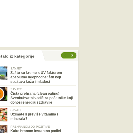
talo iz kategorije
SAVJETI
Zašto su kreme s UV faktorom
apsolutno neophodne: štit koji
spašava kožu i mladost
SAVJETI
Čista prehrana (clean eating):
Sveobuhvatni vodič za početnike koji
donosi energiju i zdravlje
SAVJETI
Uzimate li previše vitamina i
minerala?
PREHRANOM DO POZITIVE
Kako hranom instantno podići