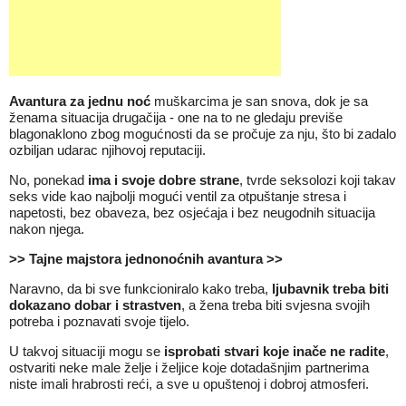
Avantura za jednu noć
muškarcima je san snova, dok je sa
ženama situacija drugačija - one na to ne gledaju previše
blagonaklono zbog mogućnosti da se pročuje za nju, što bi zadalo
ozbiljan udarac njihovoj reputaciji.
No, ponekad
ima i svoje dobre strane
, tvrde seksolozi koji takav
seks vide kao najbolji mogući ventil za otpuštanje stresa i
napetosti, bez obaveza, bez osjećaja i bez neugodnih situacija
nakon njega.
>> Tajne majstora jednonoćnih avantura >>
Naravno, da bi sve funkcioniralo kako treba,
ljubavnik treba biti
dokazano dobar i strastven
, a žena treba biti svjesna svojih
potreba i poznavati svoje tijelo.
U takvoj situaciji mogu se
isprobati stvari koje inače ne radite
,
ostvariti neke male želje i željice koje dotadašnjim partnerima
niste imali hrabrosti reći, a sve u opuštenoj i dobroj atmosferi.