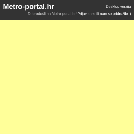
Metro-portal.hr
Desktop verzija
Dobrodošli na Metro-portal.hr!
Prijavite se
ili
nam se pridružite :)