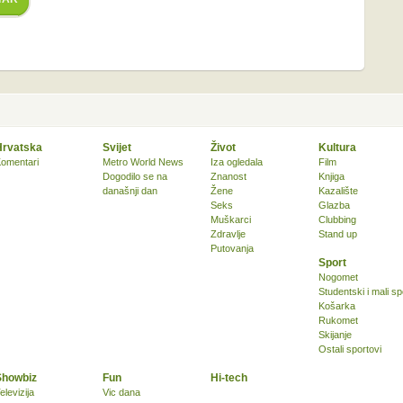
Hrvatska
Svijet
Život
Kultura
omentari
Metro World News
Iza ogledala
Film
Dogodilo se na
Znanost
Knjiga
današnji dan
Žene
Kazalište
Seks
Glazba
Muškarci
Clubbing
Zdravlje
Stand up
Putovanja
Sport
Nogomet
Studentski i mali sp
Košarka
Rukomet
Skijanje
Ostali sportovi
Showbiz
Fun
Hi-tech
elevizija
Vic dana