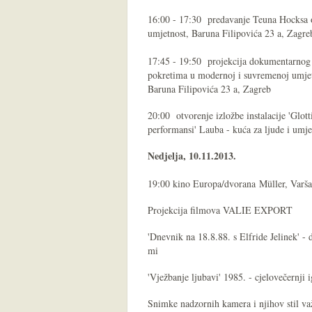
16:00 - 17:30 predavanje Teuna Hocksa o 
umjetnost, Baruna Filipovića 23 a, Zagre
17:45 - 19:50 projekcija dokumentarnog 
pokretima u modernoj i suvremenoj umjetn
Baruna Filipovića 23 a, Zagreb
20:00 otvorenje izložbe instalacije 'Glo
performansi' Lauba - kuća za ljude i umje
Nedjelja, 10.11.2013.
19:00 kino Europa/dvorana Müller, Varšav
Projekcija filmova VALIE EXPORT
'Dnevnik na 18.8.88. s Elfride Jelinek' 
mi
'Vježbanje ljubavi' 1985. - cjelovečernji 
Snimke nadzornih kamera i njihov stil va