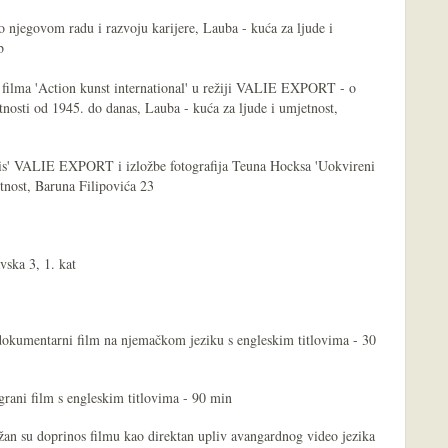
njegovom radu i razvoju karijere, Lauba - kuća za ljude i
b
filma 'Action kunst international' u režiji VALIE EXPORT - o
osti od 1945. do danas, Lauba - kuća za ljude i umjetnost,
ttis' VALIE EXPORT i izložbe fotografija Teuna Hocksa 'Uokvireni
tnost, Baruna Filipovića 23
ska 3, 1. kat
- dokumentarni film na njemačkom jeziku s engleskim titlovima - 30
igrani film s engleskim titlovima - 90 min
žan su doprinos filmu kao direktan upliv avangardnog video jezika