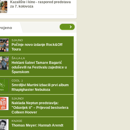
Kazalište i kino - raspored predstava
za 7. kolovoza
tranice
vojeno
SJAJNO
Počinje novo izdanje Rock&Off
Toura
ŠA-LA-LA
Heklani šalovi Tamare Bagarić
oduševili na Festivalu zajednice u
Španskom
COOL ;)
Smrdljivi Martini izbacili prvi album
Rhapighaster Nebuloza
SJAJNO!
Naklada Neptun predstavlja:
"Oduvijek ti" – Prijevod bestselera
Colleen Hoover
KNJIGE
Thomas Meyer: Hannah Arendt