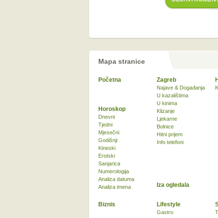
Mapa stranice
Početna
Zagreb
Najave & Događanja
K
U kazalištima
U kinima
Horoskop
Klizanje
Dnevni
Ljekarne
Tjedni
Bolnice
Mjesečni
Hitni prijem
Godišnji
Info telefoni
Kineski
Erotski
Sanjarica
Numerologija
Analiza datuma
Iza ogledala
Analiza imena
Biznis
Lifestyle
Gastro
T