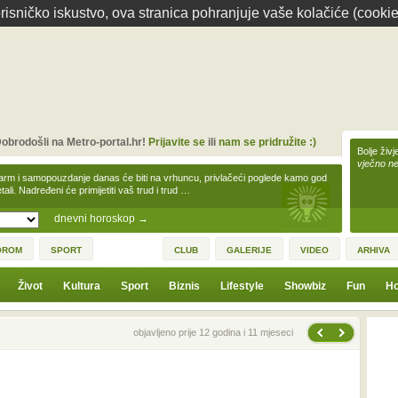
isničko iskustvo, ova stranica pohranjuje vaše kolačiće (cookie
obrodošli na Metro-portal.hr!
Prijavite se
ili
nam se pridružite :)
Bolje živj
vječno n
arm i samopouzdanje danas će biti na vrhuncu, privlačeći poglede kamo god
tali. Nadređeni će primijetiti vaš trud i trud …
dnevni horoskop
→
OROM
SPORT
CLUB
GALERIJE
VIDEO
ARHIVA
Život
Kultura
Sport
Biznis
Lifestyle
Showbiz
Fun
Ho
Sljedeća vijest
Prethodna vijest
objavljeno prije 12 godina i 11 mjeseci