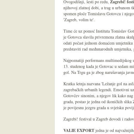
Zagrebi! fest
Ovogodišnji, šesti po redu,
njihovoj zlatnoj dobi, a trag u urbanom t
spomen ploče Tomislavu Gotovcu i njeg
'Zagreb, volim te'.
Time će uz pomoć Instituta Tomislav Goto
je Gotovca slavila privremena zlatna skulp
odati počast jednom domaćem umjetniku 
predstaviti rad međunarodnih umjetnika, g
Najpoznatiji performans multimedijskog
13. studenog kada je Gotovac u sedam min
gol. Na Trgu ga je zbog narušavanja javno
Kratka šetnja nazvana 'Ležanje gol na asfa
zagrebačkih urbanih legendi. Emotivni uz
Gotovčev sinonim, a njegov lik kako nag
grada, postao je jedna od ikoničkih slika
je povijesnu jezgru grada u svjetsku povij
Zagrebi! festival u Zagreb dovodi i rado
VALIE EXPORT
jedna je od najvažnijih