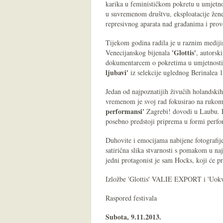
karika u feminističkom pokretu u umjetnos
u suvremenom društvu, eksploatacije žene 
represivnog aparata nad građanima i pro
Tijekom godina radila je u raznim medijim
'Glottis'
Venecijanskog bijenala
, autorsk
dokumentarcem o pokretima u umjetnosti 
ljubavi'
iz selekcije uglednog Berinalea 
Jedan od najpoznatijih živučih holandski
vremenom je svoj rad fokusirao na rukom 
performansi'
Zagrebi! dovodi u Laubu. Ra
posebno predstoji priprema u formi perfor
Duhovite i emocijama nabijene fotografije
satirična slika stvarnosti s pomakom u na
jedni protagonist je sam Hocks, koji će pr
Izložbe 'Glottis' VALIE EXPORT i 'Uokvi
Raspored festivala
Subota, 9.11.2013.