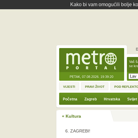
Kako bi vam omogućili bolje kor
D
Vaš š
se kre
PETAK, 07.08.2026.
19:39:20
VIJESTI
PRAVI ŽIVOT
POD REFLEKT
Početna
Zagreb
Hrvatska
Svijet
« Kultura
6. ZAGREBI!