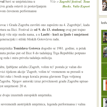
ival
bavi se umjetnicima u
Više o
,
Zagrebi! festival
Teun
kivu grada ostavit će postavljanjem
,
Hocks
Valie Export
ovom čuvenom performansu
nema prethodne s
sljedeće
Izd
vac i Grada Zagreba završiti ono započeto na 4. Zagrebiju!, kada
od 9. do 13. studenog
tura na Ilici. Festival će
ovaj put trajno
Laubi - kući za ljude i umjetnost
koji više nije među nama, a u
eneracijski i stilski bliskih Gotovčevu radu.
Tomislava Gotovca
 umjetnika
dogodio se 1981. godine, u petak
uta prešao put od Ilice 8 do tadašnjeg Trga Republike potpuno
g reda i mira privela tadašnja milicija.
ltu, ljubljene asfalta (Zagreb, volim te)' postala je važan dio
vici tijekom akcije 'Zagreb, volim te' vremenom su prerasli u
 širi ruke i bosih nogu korača prema glavnom Trgu voljenog
 Zagreba. Njegov autorski izraz privrženosti gradu Zagrebu upisao
est umjetnosti 20 st.
ve dvaju izuzetnih europskih umjetnika.
 suvremenih austrijskih umjetnica, legenda performansa i važna