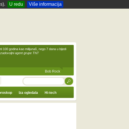
s).
U redu
Više informacija
eti 100 godina kao milijunaš, nego 7 dana u bijedi
ezadovoljni agent grupe TNT
Bob Rock
TRAŽI
roskop
Iza ogledala
Hi-tech