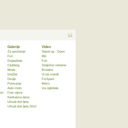
Galerije
Video
Za opuštanje
Stand-up - Open
Fun
Mic
Događanja
Fun
Clubbing
Smiješne reklame
Moda
Brutalno
Izložbe
Vi ste snimili
Dizajn
Foršpani
Putovanja
Metro
Auto-moto
Iza ogledala
ort
Foto vijesti
Karikatura dana
Uhvati duh ljeta
Uhvati duh ljeta 2010