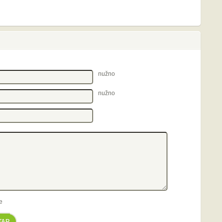
nužno
nužno
e
TAR