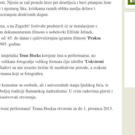
ti. Njezin se rad proteže kroz pet desetljeća i bavi pitanjem žene
i njezinog lika, kritikama raznih oblika nasilja države i
vociranjem društvenih dogmi.
a, a na Zagrebi! festivalu predstavit će se instalacijom s
im dokumentarnim filmom o nobelovki Elfride Jelinek,
'Praksa
od '45. do danas i cjelovečernjim igranim filmom
1985. godine.
Teun Hocks
h umjetnika
korijene ima u performansu, no
'Uokvireni
oslikane fotografije velikog formata čiju izložbu
dovi su mu izrazito lirične ili meditativne prirode, a svakom
mansa koji se fotografira.
 komentar su osobnih, ali i univerzalnih stanja ljudskog bića, te
jboljoj tradiciji flamanskog nadrealizma. U svim radovima glavni i
isustvovati otvorenju.
reni performansi' Teuna Hocksa otvorene su do 1. prosinca 2013.