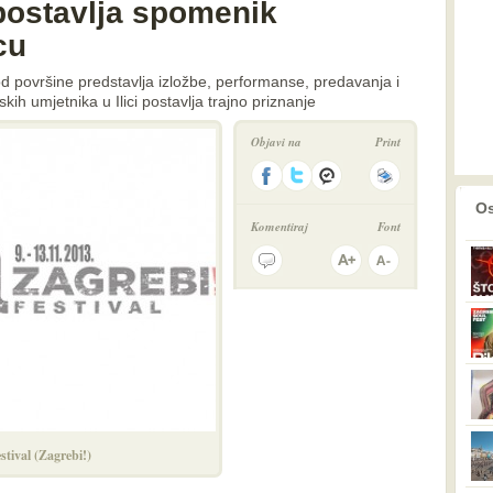
 postavlja spomenik
cu
pod površine predstavlja izložbe, performanse, predavanja i
kih umjetnika u Ilici postavlja trajno priznanje
Objavi na
Print
prethodno
2
Os
Komentiraj
Font
stival (Zagrebi!)