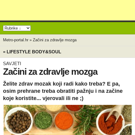
Metro-portal.hr
»
Začini za zdravlje mozga
« LIFESTYLE BODY&SOUL
SAVJETI
Začini za zdravlje mozga
Želite zdrav mozak koji radi kako treba? E pa,
osim prehrane treba obratiti pažnju i na začine
koje koristite... vjerovali ili ne ;)