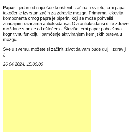
Papar
- jedan od najčešće korištenih začina u svijetu, crni papar
također je izvrstan začin za zdravlje mozga. Primarna ljekovita
komponenta crnog papra je piperin, koji se može pohvaliti
značajnim razinama antioksidansa. Ovi antioksidansi štite zdrave
moždane stanice od oštećenja. Štoviše, crni papar poboljšava
kognitivnu funkciju i pamćenje aktiviranjem kemijskih puteva u
mozgu.
Sve u svemu, možete si začiniti život da vam bude dulji i zdraviji
;)
26.04.2024. 15:00:00