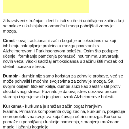
Zdravstveni stručnjaci identificirali su četiri uobičajena začina koji
se nalaze u kuhinjskom ormariću i mogu poboljšati zdravlje
mozga.
Cimet
- ovaj tradicionalni začin bogat je antioksidansima koji
inhibiraju nakupljanje proteina u mozgu povezanih s
Alzheimerovom i Parkinsonovom bolešću. Osim što podupire
učenje i formiranje pamćenja pomažući neuronima u stvaranju
novih veza, visoki sadržaj antioksidansa u začinu štiti mozak od
štetnih učinaka stresa.
Đumbir
- đumbir nije samo koristan za zdravlje probave, već se
može pohvaliti i moćnim svojstvima za zdravlje mozga. Sa
svojim obiljem fitokemikalija, đumbir služi kao zaštitni štit protiv
oksidativnog stresa. Poznato je da ovaj stres ubrzava proces
starenja i vjeruje se da je glavni uzrok Alzheimerove bolesti.
Kurkuma
- kurkuma je snažan začin bogat hranjivim
tvarima. Primarna komponenta ovog začina, kurkumin, posjeduje
neuroprotektivna svojstva koja čuvaju oštrinu mozga. Kurkuma
pomaže u poboljšanju funkcije pamćenja, smanjenju moždane
magle i jačanju kognicije.