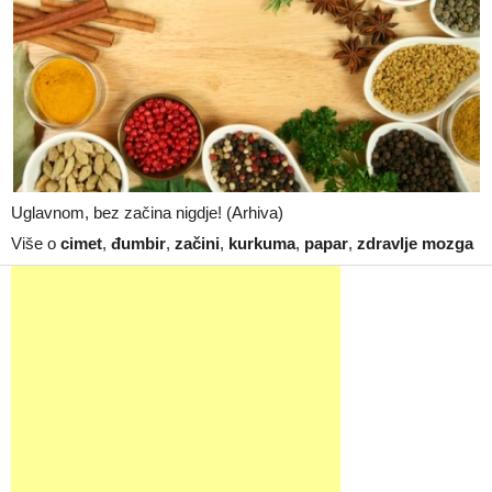
Uglavnom, bez začina nigdje! (Arhiva)
Više o
cimet
,
đumbir
,
začini
,
kurkuma
,
papar
,
zdravlje mozga