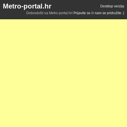
Metro-portal.hr
Desktop verzija
Dobrodošli na Metro-portal.hr!
Prijavite se
ili
nam se pridružite :)