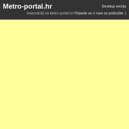
Metro-portal.hr
Desktop verzija
Dobrodošli na Metro-portal.hr!
Prijavite se
ili
nam se pridružite :)