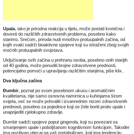
Upala
, iako je prirodna reakcija u tijelu, može postati kronična i
dovesti do različitih zdravstvenih problema, posebno kako
starimo. Srećom, priroda nudi mnoštvo protuupalnih začina, od
kojih svaki sadrži bioaktivne spojeve koji su istraženi zbog svojih
moćnih protuupalnih svojstava.
Uključivanje ovih začina u prehranu osoba, posebno onih starijih
od 40 godina, može ponuditi brojne zdravstvene prednosti,
potencijalno pomoći u upravljanju različitim stanjima, piše
klix
.
Dva ključna začina
Đumbir
, poznat po svom posebnom ukusu i aromatičnim
kvalitetama, nije samo osnovna namirnica u kuhinjama širom
svijeta, već se može pohvaliti i izvanrednim nizom zdravstvenih
prednosti, posebno za pojedince koji se žele boriti protiv upale i
unaprijediti cjelokupno zdravlje.
Đumbir sadrži spojeve poput gingerola, koji su povezani sa
smanjenjem upale i poboljšanom kognitivnom funkcijom. Također
ima pozitivan utjecaj na vaš metabolizam, koji ima tendenciju