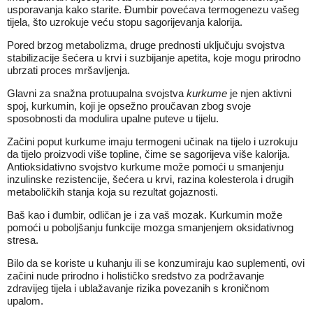
usporavanja kako starite. Đumbir povećava termogenezu vašeg
tijela, što uzrokuje veću stopu sagorijevanja kalorija.
Pored brzog metabolizma, druge prednosti uključuju svojstva
stabilizacije šećera u krvi i suzbijanje apetita, koje mogu prirodno
ubrzati proces mršavljenja.
Glavni za snažna protuupalna svojstva
kurkume
je njen aktivni
spoj, kurkumin, koji je opsežno proučavan zbog svoje
sposobnosti da modulira upalne puteve u tijelu.
Začini poput kurkume imaju termogeni učinak na tijelo i uzrokuju
da tijelo proizvodi više topline, čime se sagorijeva više kalorija.
Antioksidativno svojstvo kurkume može pomoći u smanjenju
inzulinske rezistencije, šećera u krvi, razina kolesterola i drugih
metaboličkih stanja koja su rezultat gojaznosti.
Baš kao i đumbir, odličan je i za vaš mozak. Kurkumin može
pomoći u poboljšanju funkcije mozga smanjenjem oksidativnog
stresa.
Bilo da se koriste u kuhanju ili se konzumiraju kao suplementi, ovi
začini nude prirodno i holističko sredstvo za podržavanje
zdravijeg tijela i ublažavanje rizika povezanih s kroničnom
upalom.