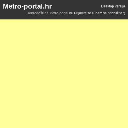
Metro-portal.hr
Desktop verzija
Dobrodošli na Metro-portal.hr!
Prijavite se
ili
nam se pridružite :)