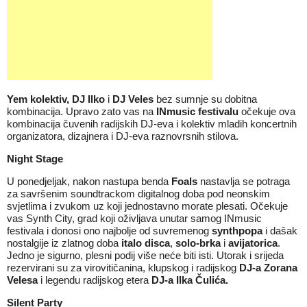
Yem kolektiv, DJ Ilko
i
DJ Veles
bez sumnje su dobitna
kombinacija. Upravo zato vas na
INmusic festivalu
očekuje ova
kombinacija čuvenih radijskih DJ-eva i kolektiv mladih koncertnih
organizatora, dizajnera i DJ-eva raznovrsnih stilova.
Night Stage
U ponedjeljak, nakon nastupa benda
Foals
nastavlja se potraga
za savršenim soundtrackom digitalnog doba pod neonskim
svjetlima i zvukom uz koji jednostavno morate plesati. Očekuje
vas Synth City, grad koji oživljava unutar samog INmusic
festivala i donosi ono najbolje od suvremenog
synthpopa
i dašak
nostalgije iz zlatnog doba
italo disca
,
solo-brka
i
avijatorica
.
Jedno je sigurno, plesni podij više neće biti isti. Utorak i srijeda
rezervirani su za virovitičanina, klupskog i radijskog
DJ-a Zorana
Velesa
i legendu radijskog etera
DJ-a Ilka Čulića.
Silent Party