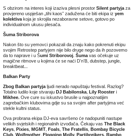
S obzirom na interes koji izaziva plesni prostor
Silent partyja
za
provjereno uspješan „tihi kaos" zadužena će biti ekipa iz
yem
kolektiva
koja je skrojila nezaboravne setove, gotovo po
individualnom ukusu plesača.
Šuma Striborova
Nakon što su yemovci pokazali da znaju kako pokrenuti ekipu
svojim Retrostep partyjem nije bilo druge nego da ih pozovemo
da to naprave i u Š
umi Striborovoj
.
Šuma
vas očekuje uz
magične ritmove u kojima će se naći D'n'B, dubstep, jungle,
breaktbeat...
Balkan Party
Zbog Balkan partyja
ljudi nerado napuštaju festival. Razlog?
Totalno ludilo koje stvaraju
DJ Babilonska
,
Lily Rooster
i
Mikhee.
Ove cure su iskustvo brusile u najpoznatijim
zagrebačkim klubovima gdje su sa svojim after partyjima već
stekle kultni status.
Ova probrana ekipa DJ-eva savršeno će nadopuniti nastupe
velikih svjetskih i regionalnih izvođača. Čekaju vas
The Black
Keys
,
Pixies
,
MGMT
,
Foals
,
The Fratellis
,
Bombay Bicycle
Club
,
Wolfmother
,
Flogging Molly, Partibrejkers, Rambo