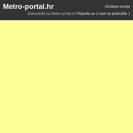
Metro-portal.hr
Desktop verzija
Dobrodošli na Metro-portal.hr!
Prijavite se
ili
nam se pridružite :)