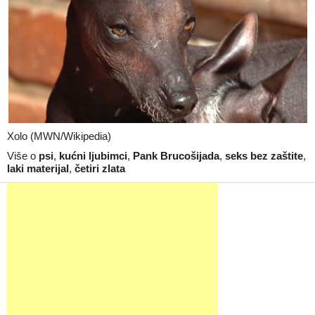
Xolo (MWN/Wikipedia)
Više o
psi
,
kućni ljubimci
,
Pank Brucošijada
,
seks bez zaštite
,
laki materijal
,
četiri zlata