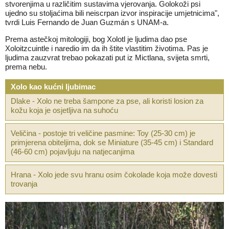
stvorenjima u različitim sustavima vjerovanja. Golokoži psi
ujedno su stoljaćima bili neiscrpan izvor inspiracije umjetnicima",
tvrdi Luis Fernando de Juan Guzmán s UNAM-a.
Prema astečkoj mitologiji, bog Xolotl je ljudima dao pse
Xoloitzcuintle i naredio im da ih štite vlastitim životima. Pas je
ljudima zauzvrat trebao pokazati put iz Mictlana, svijeta smrti,
prema nebu.
Xolo kao kućni ljubimac
Dlake - Xolo ne treba šampone za pse, ali koristi losion za
kožu koja je osjetljiva na suhoću
Veličina - postoje tri veličine pasmine: Toy (25-30 cm) je
primjerena obiteljima, dok se Miniature (35-45 cm) i Standard
(46-60 cm) pojavljuju na natjecanjima
Hrana - Xolo jede svu hranu osim čokolade koja može dovesti
trovanja