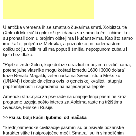
U antička vremena ih se smatralo čuvarima smrti. Xoloitzcuitle
(Xolo) ili Meksički golokoži psi danas su samo kućni ljubimci koji
su pronašli dom u brojnim obiteljima i kućanstvima. Kao što samo
ime kaže, potječu iz Meksika, a poznati su po bademastom
obliku očiju, velikim ušima poput šišmiša, nepotpunom zubalu i
tijelu bez dlaka.
"Rijetke vrste Xoloa, koje dolaze u različitim bojama i veličinama,
potencijalne vlasnike mogu koštati između 1600 i 3000 dolara",
kaže Renata Magaldi, veterinarka na Sveučilištu u Meksiku
(UNAM) i dodaje da cijena ovisi o genetskoj kvaliteti, stupnju
pripitomljenosti i nagradama na natjecanjima ljepote.
Američki stručnjaci za pse rade na unaprjeđenju pasmine kroz
programe uzgoja pošto interes za Xoloima raste na tržištima
Švedske, Finske i Rusije.
>>
Psi su bolji kućni ljubimci od mačaka
"Srednjoameričke civilizacije pasmini su pripisivale božanske
karakteristike i natprosječne moći. Smatrali su ih simboličnim