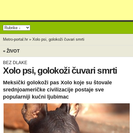
Metro-portal.hr
»
Xolo psi, golokoži čuvari smrti
« ŽIVOT
BEZ DLAKE
Xolo psi, golokoži čuvari smrti
Meksički golokoži pas Xolo koje su štovale
srednjoameričke civilizacije postaje sve
popularniji kućni ljubimac