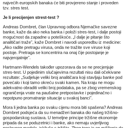
najvećih europskih banaka će biti provjereno stanje i proveden
tzv. stres test.
Je li precijenjen strest-test ?
Andreas Dombret, član Upravnog odbora Njemačke savezne
banke, kaže da ako neka banka i položi stres-test, i dalje postoji
mogućnost da zapadne u poteškoće. „I dalje je pitanje što
analitičari traže", kaže Dombret i navodi usporedbu iz medicine:
„Ako radite pretragu virusa, onda ne tražite sve viruse koji
postoje. Pretraga se koncentrira na onaj čije postojanje je
najvjerojatnije".
Hartmann-Wendels također upozorava da se ne precjenjuje
stres-test. U pojedinim slučajevima rezultati nisu dali očekivane
rezultate: „Sudjeluje veliki broj analitičara koji stavljaju banke pod
povećalo i koji tamo okreću svaki kamen. Na kraju ne mogu
adekvatno obraditi veliki broj podataka, pa se zbog vremenskog
ograničenja vrate na paušalne pretpostavke i pojedinačno i
nepotpuno promatranje situacije u svakoj banci".
Mora li jedna banka po svaku cijenu mora biti spašena? Andreas
Dombret podsjeća da su menadžeri banaka dio našeg tržišno-
gospodarskog sustava. U temeljne principe tržišne ekonomije
pripada da se poduzetnici i banke, ako nemaju uvjerljivog
poslovnog modela, isključe s tržišta. Zbog toga je on mišljenja da