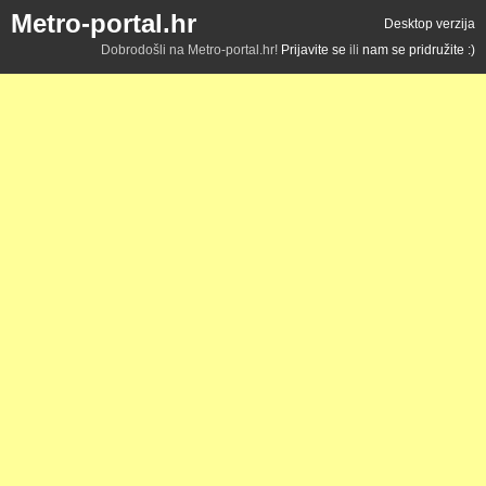
Metro-portal.hr
Desktop verzija
Dobrodošli na Metro-portal.hr!
Prijavite se
ili
nam se pridružite :)