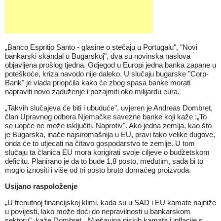
„Banco Espritio Santo - glasine o stečaju u Portugalu", "Novi
bankarski skandal u Bugarskoj", dva su novinska naslova
objavljena prošlog tjedna. Gdjegod u Europi jedna banka zapane u
poteškoće, kriza navodo nije daleko. U slučaju bugarske "Corp-
Bank" je vlada priopćila kako će zbog spasa banke morati
napraviti novo zaduženje i pozajmiti oko milijardu eura.
„Takvih slučajeva će biti i ubuduće", uvjeren je Andreas Dombret,
član Upravnog odbora Njemačke savezne banke koji kaže :„To
se uopće ne može isključiti. Naprotiv". Ako jedna zemlja, kao što
je Bugarska, inače najsiromašnija u EU, pravi tako velike dugove,
onda će to utjecati na čitavo gospodarstvo te zemlje. U tom
slučaju ta članica EU mora korigirati svoje ciljeve o budžetskom
deficitu. Planirano je da to bude 1,8 posto, međutim, sada bi to
moglo iznositi i više od tri posto bruto domaćeg proizvoda.
Usijano raspoloženje
„U trenutnoj financijskoj klimi, kada su u SAD i EU kamate najniže
u povijesti, lako može doći do nepravilnosti u bankarskom
sektoru", kaže Dombret. „Mješavina niskih kamata i inflacije s