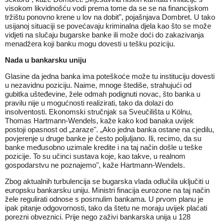
visokom likvidnošću vodi prema tome da se se na financijskom
tržištu ponovno krene u lov na dobit", pojašnjava Dombret. U tako
usijanoj situaciji se povećavaju kriminalna djela kao što se može
vidjeti na slučaju bugarske banke ili može doći do zakazivanja
menadžera koji banku mogu dovesti u tešku poziciju.
Nada u bankarsku uniju
Glasine da jedna banka ima poteškoće može tu instituciju dovesti
u nezavidnu poziciju. Naime, mnoge štediše, strahujući od
gubitka ušteđevine, žele odmah podignuti novac, što banka u
pravilu nije u mogućnosti realizirati, tako da dolazi do
insolventosti. Ekonomski stručnjak sa Sveučilišta u Kölnu,
Thomas Hartmann-Wendels, kaže kako kod banaka uvijek
postoji opasnost od „zaraze". „Ako jedna banka ostane na cjedilu,
povjerenje u druge banke je često poljuljano. Ili, recimo, da su
banke međusobno uzimale kredite i na taj način došle u teške
pozicije. To su učinci sustava koje, kao takve, u realnom
gospodarstvu ne poznajemo", kaže Hartmann-Wendels.
Zbog aktualnih turbulencija se bugarska vlada odlučila uključiti u
europsku bankarsku uniju. Ministri finacija eurozone na taj način
žele regulirati odnose s posrnulim bankama. U prvom planu je
ipak pitanje odgovornosti, tako da štetu ne moraju uvijek plaćati
porezni obveznici. Prije nego zaživi bankarska unija u 128