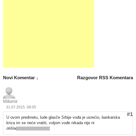
Novi Komentar ↓
Razgovor
RSS Komentara
Milomir
31.07.2015. 08:05
#1
U ovom predmetu, lude glasče Srbije vođa je usrećio, bankarska
kriza im se neće vratiti, voljom vođe nikada nije ni
otišla((((((((((((((((((((((((((((