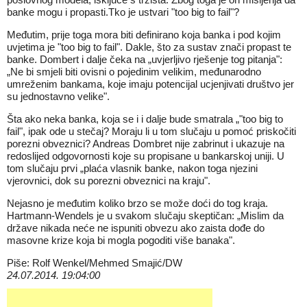
banke mogu i propasti.Tko je ustvari "too big to fail"?
Međutim, prije toga mora biti definirano koja banka i pod kojim
uvjetima je "too big to fail". Dakle, što za sustav znači propast te
banke. Dombert i dalje čeka na „uvjerljivo rješenje tog pitanja":
„Ne bi smjeli biti ovisni o pojedinim velikim, međunarodno
umreženim bankama, koje imaju potencijal ucjenjivati društvo jer
su jednostavno velike".
Šta ako neka banka, koja se i i dalje bude smatrala „"too big to
fail", ipak ode u stečaj? Moraju li u tom slučaju u pomoć priskočiti
porezni obveznici? Andreas Dombret nije zabrinut i ukazuje na
redoslijed odgovornosti koje su propisane u bankarskoj uniji. U
tom slučaju prvi „plaća vlasnik banke, nakon toga njezini
vjerovnici, dok su porezni obveznici na kraju".
Nejasno je međutim koliko brzo se može doći do tog kraja.
Hartmann-Wendels je u svakom slučaju skeptičan: „Mislim da
države nikada neće ne ispuniti obvezu ako zaista dođe do
masovne krize koja bi mogla pogoditi više banaka".
Piše: Rolf Wenkel/Mehmed Smajić/DW
24.07.2014. 19:04:00