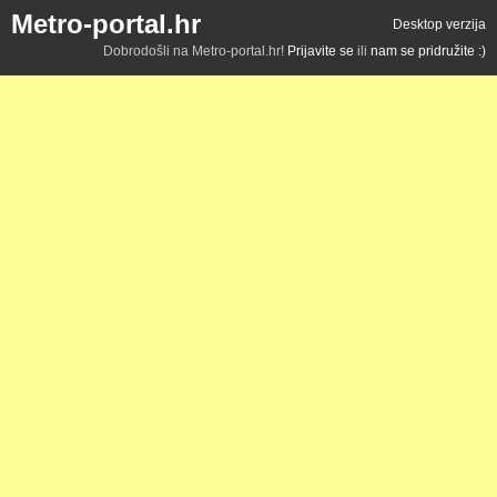
Metro-portal.hr
Desktop verzija
Dobrodošli na Metro-portal.hr!
Prijavite se
ili
nam se pridružite :)