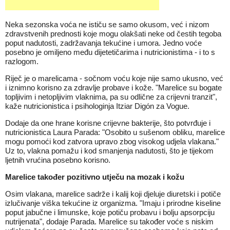
Neka sezonska voća ne ističu se samo okusom, već i nizom
zdravstvenih prednosti koje mogu olakšati neke od čestih tegoba
poput nadutosti, zadržavanja tekućine i umora. Jedno voće
posebno je omiljeno među dijetetičarima i nutricionistima - i to s
razlogom.
Riječ je o marelicama - sočnom voću koje nije samo ukusno, već
i iznimno korisno za zdravlje probave i kože. "Marelice su bogate
topljivim i netopljivim vlaknima, pa su odlične za crijevni tranzit",
kaže nutricionistica i psihologinja Itziar Digón za Vogue.
Dodaje da one hrane korisne crijevne bakterije, što potvrđuje i
nutricionistica Laura Parada: "Osobito u sušenom obliku, marelice
mogu pomoći kod zatvora upravo zbog visokog udjela vlakana."
Uz to, vlakna pomažu i kod smanjenja nadutosti, što je tijekom
ljetnih vrućina posebno korisno.
Marelice također pozitivno utječu na mozak i kožu
Osim vlakana, marelice sadrže i kalij koji djeluje diuretski i potiče
izlučivanje viška tekućine iz organizma. "Imaju i prirodne kiseline
poput jabučne i limunske, koje potiču probavu i bolju apsorpciju
nutrijenata", dodaje Parada. Marelice su također voće s niskim