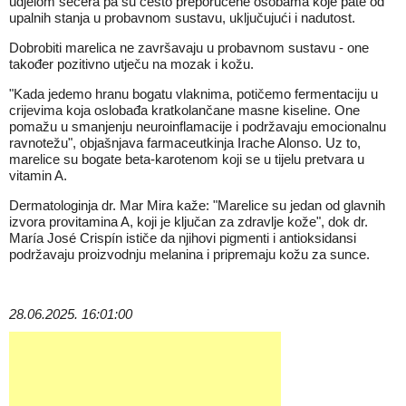
udjelom šećera pa su često preporučene osobama koje pate od
upalnih stanja u probavnom sustavu, uključujući i nadutost.
Dobrobiti marelica ne završavaju u probavnom sustavu - one
također pozitivno utječu na mozak i kožu.
"Kada jedemo hranu bogatu vlaknima, potičemo fermentaciju u
crijevima koja oslobađa kratkolančane masne kiseline. One
pomažu u smanjenju neuroinflamacije i podržavaju emocionalnu
ravnotežu", objašnjava farmaceutkinja Irache Alonso. Uz to,
marelice su bogate beta-karotenom koji se u tijelu pretvara u
vitamin A.
Dermatologinja dr. Mar Mira kaže: "Marelice su jedan od glavnih
izvora provitamina A, koji je ključan za zdravlje kože", dok dr.
María José Crispín ističe da njihovi pigmenti i antioksidansi
podržavaju proizvodnju melanina i pripremaju kožu za sunce.
28.06.2025. 16:01:00