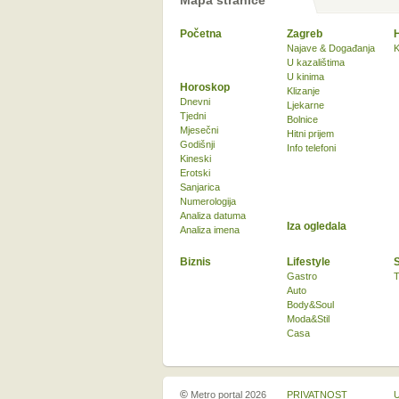
Mapa stranice
Početna
Zagreb
Najave & Događanja
K
U kazalištima
U kinima
Horoskop
Klizanje
Dnevni
Ljekarne
Tjedni
Bolnice
Mjesečni
Hitni prijem
Godišnji
Info telefoni
Kineski
Erotski
Sanjarica
Numerologija
Analiza datuma
Iza ogledala
Analiza imena
Biznis
Lifestyle
Gastro
T
Auto
Body&Soul
Moda&Stil
Casa
©
Metro portal 2026
PRIVATNOST