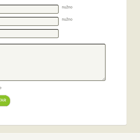
nužno
nužno
e
TAR