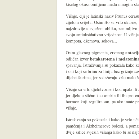
kiselog okusa omiljeno među mnogim sl
Višnje, čiji je latinski naziv Prunus cerasu
cijelom svijetu. Osim što su vrlo ukusne,
najzdravije u svježem obliku, zanimljivo j
svoju antioksidativnu vrijednost. U višnj
kompota, džemova, sokova...
antoci
Osim glavnog pigmenta, crvenog
betakarotena
melatonin
odličan izvor
i
spavanja. Istraživanja su pokazala kako 
i oni koji se brinu za liniju bez grižnje
dijabetičarima, jer sadržavaju vrlo malo š
Višnje su vrlo djelotvorne i kod upala ili a
jer djeluju slično kao aspirin ili ibuprofe
hormon koji regulira san, pa ako imate pr
višnje.
Istraživanja su pokazala i kako je vrlo 
pamćenja i Alzheimerove bolesti, a pomaž
dvije šalice svježih višanja kako bi se naj