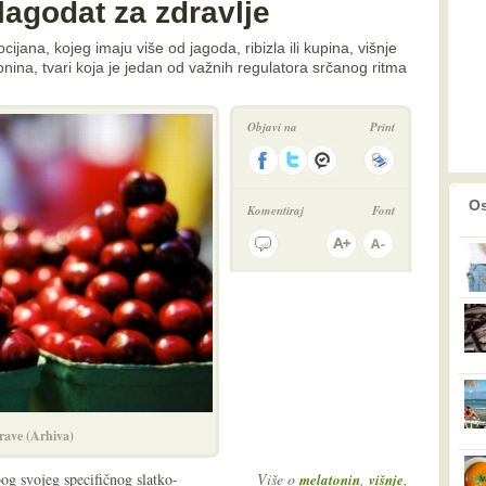
lagodat za zdravlje
ana, kojeg imaju više od jagoda, ribizla ili kupina, višnje
onina, tvari koja je jedan od važnih regulatora srčanog ritma
Objavi na
Print
prethodno
2
Os
Komentiraj
Font
drave (Arhiva)
bog svojeg specifičnog slatko-
Više o
,
,
melatonin
višnje