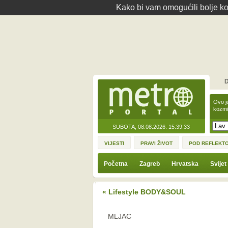
Kako bi vam omogućili bolje kor
D
Ovo j
kozmi
SUBOTA, 08.08.2026.
15:39:33
VIJESTI
PRAVI ŽIVOT
POD REFLEKT
Početna
Zagreb
Hrvatska
Svijet
« Lifestyle BODY&SOUL
MLJAC