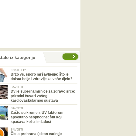
talo iz kategorije
ZNATE LI?
Brzo vs. sporo mršavljenje: što je
doista bolje i zdravije za vaše tijelo?
SAVJETI
Dvije supernamirnice za zdravo srce:
prirodni čuvari vašeg
kardiovaskularnog sustava
SAVJETI
Zašto su kreme s UV faktorom
apsolutno neophodne: štit koji
spašava kožu i mladost
SAVJETI
Čista prehrana (clean eating):