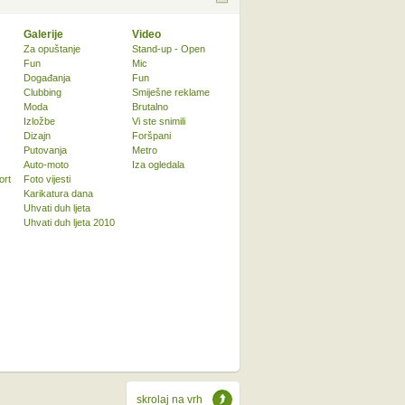
Galerije
Video
Za opuštanje
Stand-up - Open
Fun
Mic
Događanja
Fun
Clubbing
Smiješne reklame
Moda
Brutalno
Izložbe
Vi ste snimili
Dizajn
Foršpani
Putovanja
Metro
Auto-moto
Iza ogledala
ort
Foto vijesti
Karikatura dana
Uhvati duh ljeta
Uhvati duh ljeta 2010
skrolaj na vrh