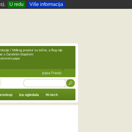
s).
U redu
Više informacija
olucije i 'Velikog praska' su točne, a Bog nije
čar s čarobnim štapićem
 otvoreni papa
papa Franjo
TRAŽI
roskop
Iza ogledala
Hi-tech