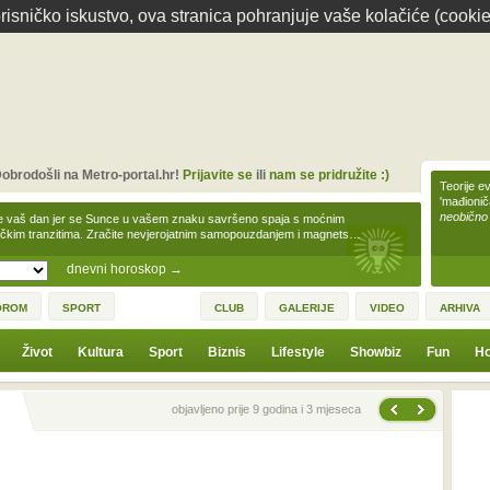
isničko iskustvo, ova stranica pohranjuje vaše kolačiće (cookie
obrodošli na Metro-portal.hr!
Prijavite se
ili
nam se pridružite :)
Teorije ev
'mađioni
neobično
e vaš dan jer se Sunce u vašem znaku savršeno spaja s moćnim
čkim tranzitima. Zračite nevjerojatnim samopouzdanjem i magnets…
dnevni horoskop
→
OROM
SPORT
CLUB
GALERIJE
VIDEO
ARHIVA
Život
Kultura
Sport
Biznis
Lifestyle
Showbiz
Fun
Ho
Sljedeća vijest
Prethodna vijest
objavljeno prije 9 godina i 3 mjeseca