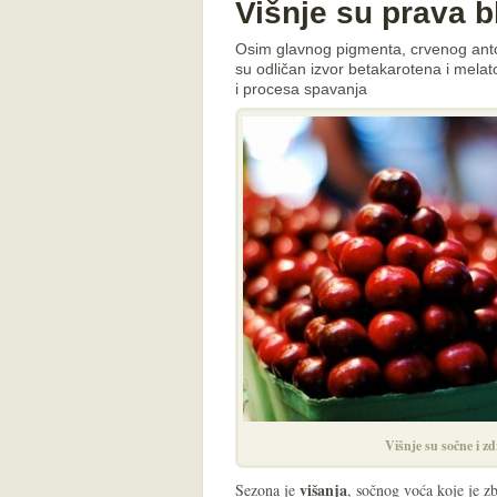
Višnje su prava b
Osim glavnog pigmenta, crvenog antocij
su odličan izvor betakarotena i melat
i procesa spavanja
Višnje su sočne i z
višanja
Sezona je
, sočnog voća koje je z