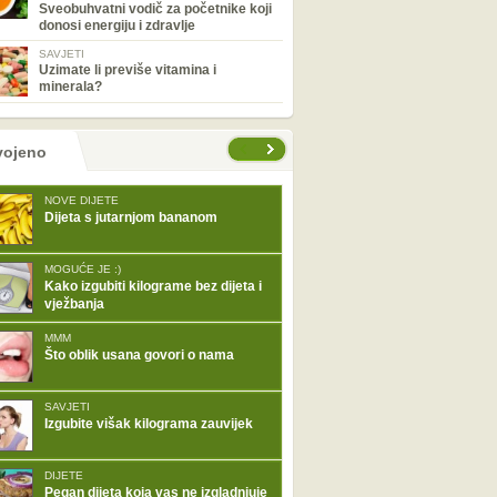
Sveobuhvatni vodič za početnike koji
donosi energiju i zdravlje
SAVJETI
Uzimate li previše vitamina i
minerala?
tranice
vojeno
NOVE DIJETE
Dijeta s jutarnjom bananom
MOGUĆE JE :)
Kako izgubiti kilograme bez dijeta i
vježbanja
MMM
Što oblik usana govori o nama
SAVJETI
Izgubite višak kilograma zauvijek
DIJETE
Pegan dijeta koja vas ne izgladnjuje