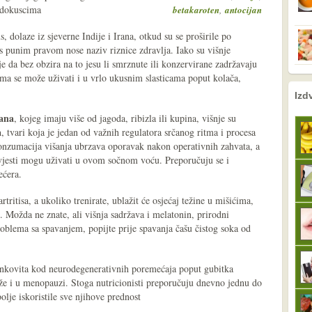
adokuscima
,
betakaroten
antocijan
s, dolaze iz sjeverne Indije i Irana, otkud su se proširile po
 s punim pravom nose naziv riznice zdravlja. Iako su višnje
e da bez obzira na to jesu li smrznute ili konzervirane zadržavaju
ama se može uživati i u vrlo ukusnim slasticama poput kolača,
nema prethodne s
sljedeće
Izd
jana
, kojeg imaju više od jagoda, ribizla ili kupina, višnje su
a
, tvari koja je jedan od važnih regulatora srčanog ritma i procesa
konzumacija višanja ubrzava oporavak nakon operativnih zahvata, a
 savjesti mogu uživati u ovom sočnom voću. Preporučuju se i
ećera.
rtritisa, a ukoliko trenirate, ublažit će osjećaj težine u mišićima,
n. Možda ne znate, ali višnja sadržava i melatonin, prirodni
oblema sa spavanjem, popijte prije spavanja čašu čistog soka od
učinkovita kod neurodegenerativnih poremećaja poput gubitka
e i u menopauzi. Stoga nutricionisti preporučuju dnevno jednu do
bolje iskoristile sve njihove prednost