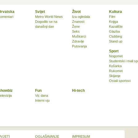
Hrvatska
Svijet
Život
Kultura
omentari
Metro World News
Iza ogledala
Film
Dogodilo se na
Znanost
Knjiga
današnji dan
Žene
Kazalište
Seks
Glazba
Muškarci
Clubbing
Zdravlje
Stand up
Putovanja
Sport
Nogomet
Studentski i mali sp
Košarka
Rukomet
Skijanje
Ostali sportovi
Showbiz
Fun
Hi-tech
elevizija
Vic dana
Interni vju
UVJETI
OGLAŠAVANJE
IMPRESUM