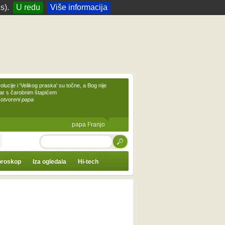
s).
U redu
Više informacija
olucije i 'Velikog praska' su točne, a Bog nije
čar s čarobnim štapićem
 otvoreni papa
papa Franjo
TRAŽI
roskop
Iza ogledala
Hi-tech