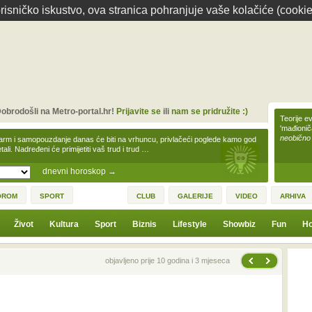
isničko iskustvo, ova stranica pohranjuje vaše kolačiće (cookie
obrodošli na Metro-portal.hr!
Prijavite se
ili
nam se pridružite :)
Teorije ev
'mađioni
neobično
arm i samopouzdanje danas će biti na vrhuncu, privlačeći poglede kamo god
tali. Nadređeni će primijetiti vaš trud i trud …
dnevni horoskop
→
OROM
SPORT
CLUB
GALERIJE
VIDEO
ARHIVA
Život
Kultura
Sport
Biznis
Lifestyle
Showbiz
Fun
Ho
Sljedeća vijest
Prethodna vijest
objavljeno prije 10 godina i 3 mjeseca