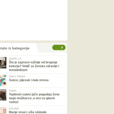
talo iz kategorije
ZNATE LI?
Što je zapravo važnije od brojanja
kalorija? Vodič za žensko zdravlje i
metabolizam
TAKO TREBA
Sunce, pijesak i nula stresa
EHHH...
Toplinski valovi jače pogađaju žene
nego muškarce, a ovo su glavni
razlozi
SJAJNO
Manje stvari, više slobode