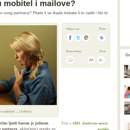
 u mobitel i mailove?
svog partnera? Pitate li se ikada trebate li to raditi i što bi
Objavi na
Print
Komentiraj
Font
prethodno
2
Os
 naletjeti ... (Arhiva)
rećine ljudi barem je jednom
Više o
,
,
SMS
društvene mreže
g partnera
, uključujući poruke na
poruke