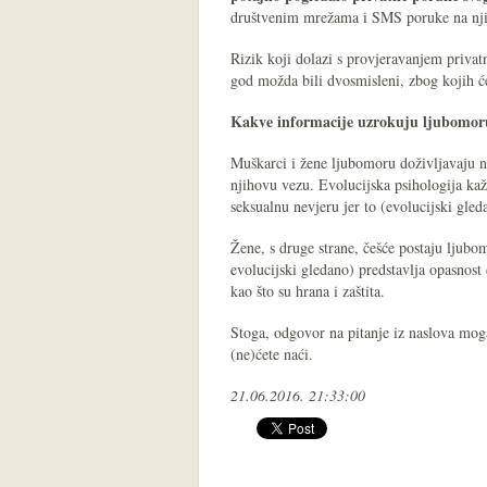
društvenim mrežama i SMS poruke na nj
Rizik koji dolazi s provjeravanjem privat
god možda bili dvosmisleni, zbog kojih ć
Kakve informacije uzrokuju ljubomor
Muškarci i žene ljubomoru doživljavaju na
njihovu vezu. Evolucijska psihologija ka
seksualnu nevjeru jer to (evolucijski gled
Žene, s druge strane, češće postaju ljub
evolucijski gledano) predstavlja opasnost
kao što su hrana i zaštita.
Stoga, odgovor na pitanje iz naslova moga
(ne)ćete naći.
21.06.2016. 21:33:00