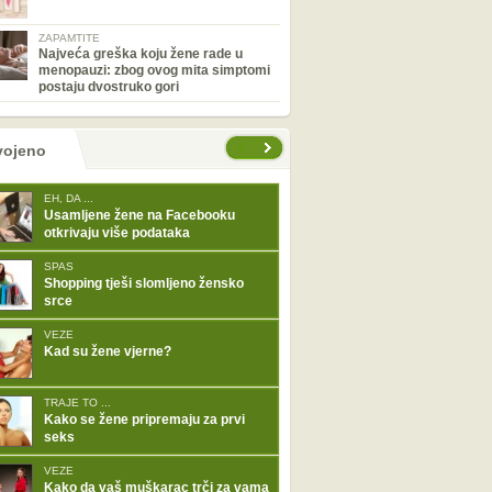
ZAPAMTITE
Najveća greška koju žene rade u
menopauzi: zbog ovog mita simptomi
postaju dvostruko gori
tranice
vojeno
EH, DA ...
Usamljene žene na Facebooku
otkrivaju više podataka
SPAS
Shopping tješi slomljeno žensko
srce
VEZE
Kad su žene vjerne?
TRAJE TO ...
Kako se žene pripremaju za prvi
seks
VEZE
Kako da vaš muškarac trči za vama