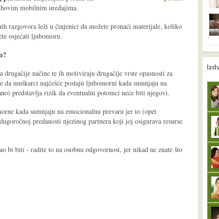
ihovim mobilnim uređajima.
nih razgovora leži u činjenici da možete pronaći materijale, koliko
ete osjećati ljubomoru.
u?
nema prethodne s
sljedeće
Izd
 drugačije načine te ih motiviraju drugačije vrste opasnosti za
že da muškarci najčešće postaju ljubomorni kada sumnjaju na
ano) predstavlja rizik da eventualni potomci neće biti njegovi.
omorne kada sumnjaju na emocionalnu prevaru jer to (opet
 dugoročnoj predanosti njezinog partnera koji joj osigurava resurse
o bi biti - radite to na osobnu odgovornost, jer nikad ne znate što