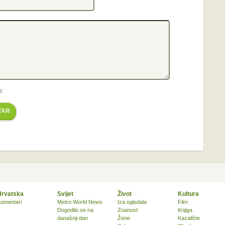
e
TAR
Hrvatska
Svijet
Život
Kultura
omentari
Metro World News
Iza ogledala
Film
Dogodilo se na
Znanost
Knjiga
današnji dan
Žene
Kazalište