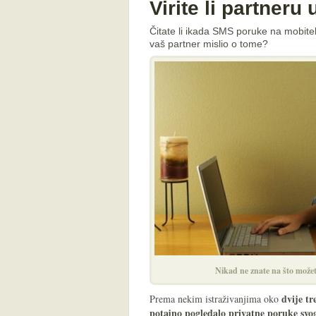
Virite li partneru
Čitate li ikada SMS poruke na mobitelu 
vaš partner mislio o tome?
Nikad ne znate na što možete
dvije t
Prema nekim istraživanjima oko
potajno pogledalo privatne poruke svo