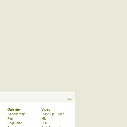
Galerije
Video
Za opuštanje
Stand-up - Open
Fun
Mic
Događanja
Fun