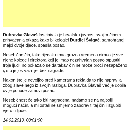
Dubravka Glavaš
fascinirala je hrvatsku javnost svojim činom
prihvaćanja otkaza kako bi kolegici
Đurđici Švigač
, samohranoj
majci dvoje djece, spasila posao.
Nesebičan čin, tako rijedak u ova grozna vremena dirnuo je sve
njene kolege i direktora koji je imao nezahvalan posao otpustiti
troje ljudi, no pokazalo se da takav čin ne može proći nezapaženo
i, što je još važnije, bez nagrade.
Nakon što je nevoljko pred kamerama rekla da to nije napravila
zbog slave nego iz svojih razloga, Dubravka Glavaš već je dobila
dvije ponude za novi posao.
Nesebičnost će tako biti nagrađena, nadamo se na najbolji
mogući način, a mi ostali ne smijemo zaboraviti taj čin i izgubiti
vjeru u ljude.
14.02.2013. 08:01:00