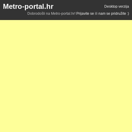
Metro-portal.hr
Desktop verzija
Dobrodošli na Metro-portal.hr!
Prijavite se
ili
nam se pridružite :)