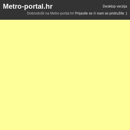
Metro-portal.hr
Desktop verzija
Dobrodošli na Metro-portal.hr!
Prijavite se
ili
nam se pridružite :)