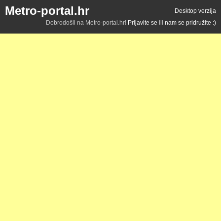
Metro-portal.hr
Desktop verzija
Dobrodošli na Metro-portal.hr!
Prijavite se
ili
nam se pridružite :)