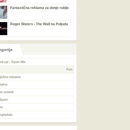
Fantastična reklama za donje rublje
Roger Waters - The Wall na Poljudu
egorije
nd-up - Open Mic
Fun
ješne reklame
talno
te snimili
špani
ro
 ogledala