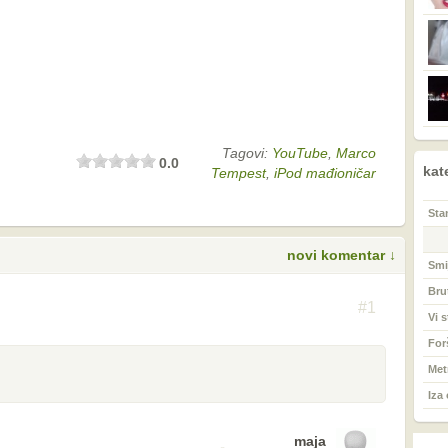
Tagovi:
YouTube
,
Marco
0.0
kat
Tempest
,
iPod mađioničar
Sta
novi komentar ↓
S
Smi
Bru
#1
Vi s
For
Met
Iza
maja