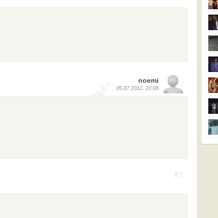
noemi
05.07.2012. 20:08
#7