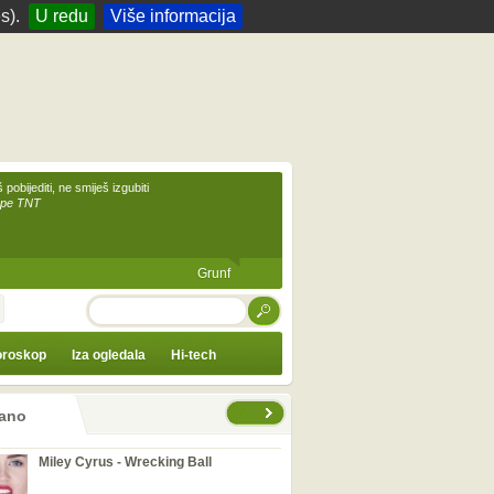
s).
U redu
Više informacija
 pobijediti, ne smiješ izgubiti
upe TNT
Grunf
TRAŽI
roskop
Iza ogledala
Hi-tech
ano
Miley Cyrus - Wrecking Ball