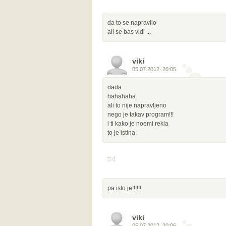
da to se napravilo
ali se bas vidi ...
viki
05.07.2012. 20:05
dada
hahahaha
ali to nije napravljeno
nego je takav program!!!
i ti kako je noemi rekla
to je istina
#4
pa isto je!!!!!!
viki
05.07.2012. 20:06