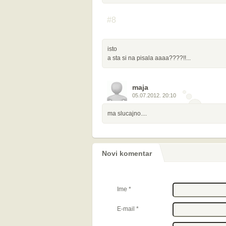
#8
isto
a sta si na pisala aaaa????!!...
maja
05.07.2012. 20:10
ma slucajno....
Novi komentar
Ime
*
E-mail
*