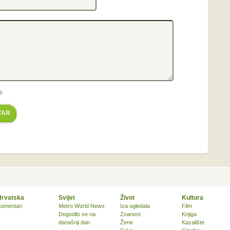
e
TAR
Hrvatska
Svijet
Život
Kultura
omentari
Metro World News
Iza ogledala
Film
Dogodilo se na
Znanost
Knjiga
današnji dan
Žene
Kazalište