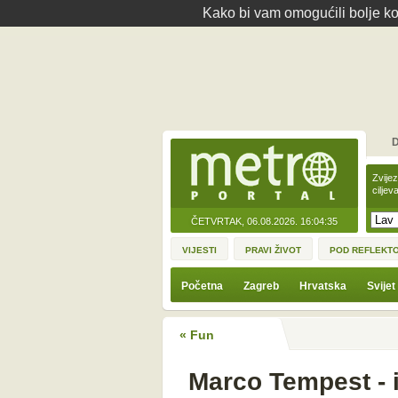
Kako bi vam omogućili bolje kor
D
Zvije
ciljev
ČETVRTAK, 06.08.2026.
16:04:35
VIJESTI
PRAVI ŽIVOT
POD REFLEKT
Početna
Zagreb
Hrvatska
Svijet
« Fun
Marco Tempest - 