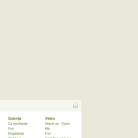
Galerije
Video
Za opuštanje
Stand-up - Open
Fun
Mic
Događanja
Fun