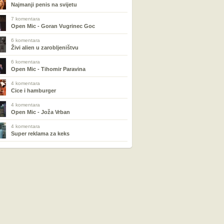
Najmanji penis na svijetu
7 komentara
Open Mic - Goran Vugrinec Goc
6 komentara
Živi alien u zarobljeništvu
6 komentara
Open Mic - Tihomir Paravina
4 komentara
Cice i hamburger
4 komentara
Open Mic - Joža Vrban
4 komentara
Super reklama za keks