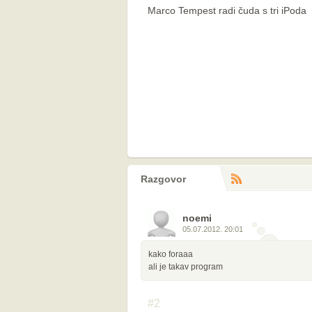
Marco Tempest radi čuda s tri iPoda
Razgovor
RS
komentara
noemi
05.07.2012. 20:01
kako foraaa
ali je takav program
#2