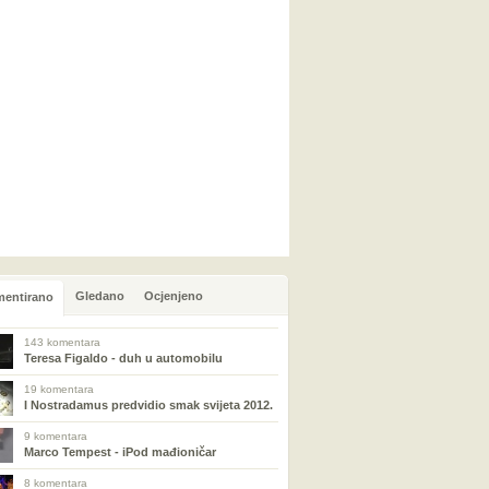
Gledano
Ocjenjeno
entirano
143 komentara
Teresa Figaldo - duh u automobilu
19 komentara
I Nostradamus predvidio smak svijeta 2012.
9 komentara
Marco Tempest - iPod mađioničar
8 komentara