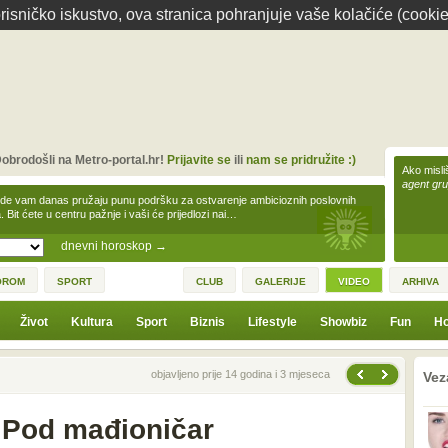
isničko iskustvo, ova stranica pohranjuje vaše kolačiće (cookie
obrodošli na Metro-portal.hr!
Prijavite se
ili
nam se pridružite :)
Ako misliš
agent gr
zde vam danas pružaju punu podršku za ostvarenje ambicioznih poslovnih
a. Bit ćete u centru pažnje i vaši će prijedlozi nai…
dnevni horoskop
→
OROM
SPORT
CLUB
GALERIJE
VIDEO
ARHIVA
Život
Kultura
Sport
Biznis
Lifestyle
Showbiz
Fun
Ho
Sljedeći video
Prethodni video
prethodno
1
objavljeno prije 14 godina i 3 mjeseca
Vez
iPod mađioničar