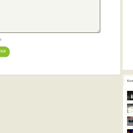
e
TAR
Kom