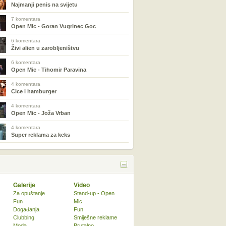
Najmanji penis na svijetu
7 komentara
Open Mic - Goran Vugrinec Goc
6 komentara
Živi alien u zarobljeništvu
6 komentara
Open Mic - Tihomir Paravina
4 komentara
Cice i hamburger
4 komentara
Open Mic - Joža Vrban
4 komentara
Super reklama za keks
Galerije
Video
Za opuštanje
Stand-up - Open
Fun
Mic
Događanja
Fun
Clubbing
Smiješne reklame
Moda
Brutalno