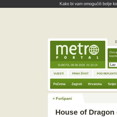
Kako bi vam omogućili bolje kor
D
Ovo j
kozmi
SUBOTA, 08.08.2026.
01:10:14
VIJESTI
PRAVI ŽIVOT
POD REFLEKT
Početna
Zagreb
Hrvatska
Svijet
« Foršpani
House of Dragon -