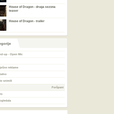
House of Dragon - druga sezona
teaser
House of Dragon - trailer
egorije
nd-up - Open Mic
n
ješne reklame
talno
te snimili
Foršpani
ro
 ogledala