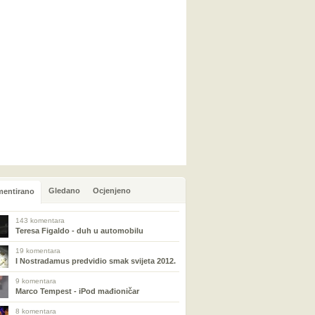
Gledano
Ocjenjeno
entirano
143 komentara
Teresa Figaldo - duh u automobilu
19 komentara
I Nostradamus predvidio smak svijeta 2012.
9 komentara
Marco Tempest - iPod mađioničar
8 komentara