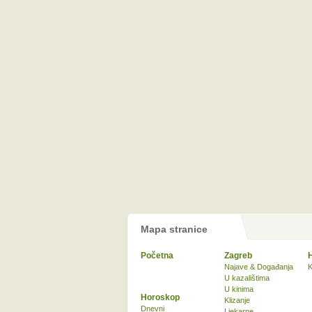
Mapa stranice
Početna
Zagreb
Najave & Događanja
K
U kazalištima
U kinima
Horoskop
Klizanje
Dnevni
Ljekarne