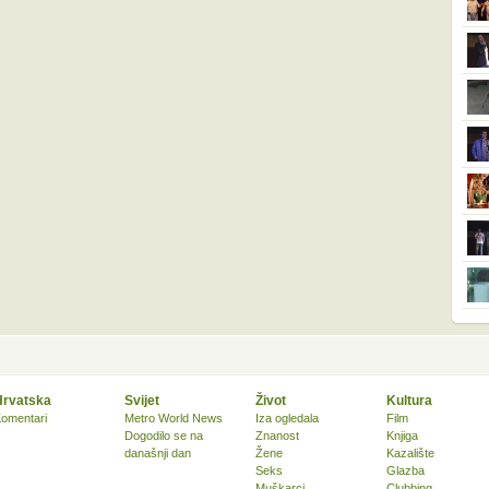
Hrvatska
Svijet
Život
Kultura
omentari
Metro World News
Iza ogledala
Film
Dogodilo se na
Znanost
Knjiga
današnji dan
Žene
Kazalište
Seks
Glazba
Muškarci
Clubbing