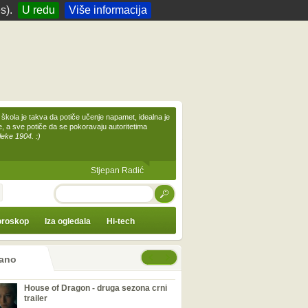
s).
U redu
Više informacija
škola je takva da potiče učenje napamet, idealna je
te, a sve potiče da se pokoravaju autoritetima
leke 1904. :)
Stjepan Radić
TRAŽI
roskop
Iza ogledala
Hi-tech
ano
House of Dragon - druga sezona crni
trailer