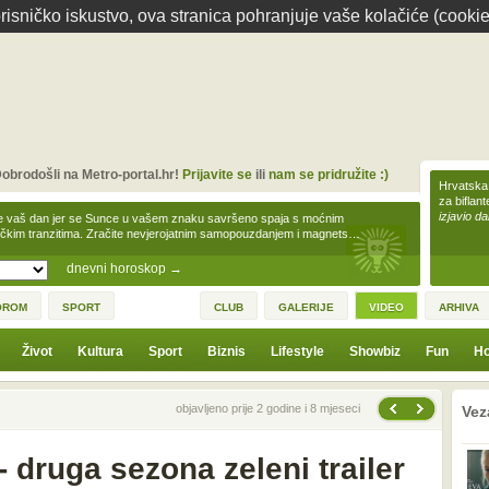
isničko iskustvo, ova stranica pohranjuje vaše kolačiće (cookie
obrodošli na Metro-portal.hr!
Prijavite se
ili
nam se pridružite :)
Hrvatska 
za biflan
izjavio da
e vaš dan jer se Sunce u vašem znaku savršeno spaja s moćnim
čkim tranzitima. Zračite nevjerojatnim samopouzdanjem i magnets…
dnevni horoskop
→
OROM
SPORT
CLUB
GALERIJE
VIDEO
ARHIVA
Život
Kultura
Sport
Biznis
Lifestyle
Showbiz
Fun
Ho
Sljedeći video
Prethodni video
prethodno
sljedeće
objavljeno prije 2 godine i 8 mjeseci
Vez
 druga sezona zeleni trailer