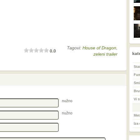
Tagovi:
House of Dragon
,
0.0
kat
zeleni trailer
Sta
Fu
Smi
Bru
Vi s
nužno
nužno
Met
Iza