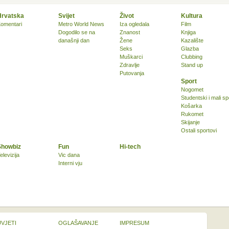
Hrvatska
Svijet
Život
Kultura
omentari
Metro World News
Iza ogledala
Film
Dogodilo se na
Znanost
Knjiga
današnji dan
Žene
Kazalište
Seks
Glazba
Muškarci
Clubbing
Zdravlje
Stand up
Putovanja
Sport
Nogomet
Studentski i mali sp
Košarka
Rukomet
Skijanje
Ostali sportovi
Showbiz
Fun
Hi-tech
elevizija
Vic dana
Interni vju
UVJETI
OGLAŠAVANJE
IMPRESUM