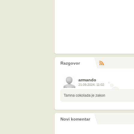
Razgovor
RS
komentara
armando
21.09.2024. 11:02
Tamna cokolada je zakon
Novi komentar