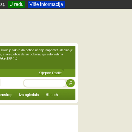
s).
U redu
Više informacija
škola je takva da potiče učenje napamet, idealna je
te, a sve potiče da se pokoravaju autoritetima
leke 1904. :)
Stjepan Radić
TRAŽI
roskop
Iza ogledala
Hi-tech