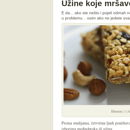
Užine koje mršave
E da... ako ste nešto i pojeli odmah 
u problemu... osim ako ne jedete ovak
Hmmm ;) (A
Prema studijama, četvrtina ljudi poništav
izborima međuobroka ili užina.