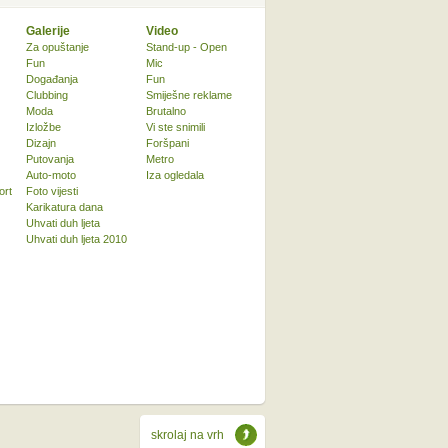
Galerije
Video
Za opuštanje
Stand-up - Open
Fun
Mic
Događanja
Fun
Clubbing
Smiješne reklame
Moda
Brutalno
Izložbe
Vi ste snimili
Dizajn
Foršpani
Putovanja
Metro
Auto-moto
Iza ogledala
ort
Foto vijesti
Karikatura dana
Uhvati duh ljeta
Uhvati duh ljeta 2010
skrolaj na vrh