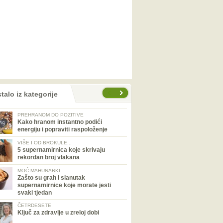
talo iz kategorije
PREHRANOM DO POZITIVE
Kako hranom instantno podići
energiju i popraviti raspoloženje
VIŠE I OD BROKULE...
5 supernamirnica koje skrivaju
rekordan broj vlakana
MOĆ MAHUNARKI
Zašto su grah i slanutak
supernamirnice koje morate jesti
svaki tjedan
ČETRDESETE
Ključ za zdravlje u zreloj dobi