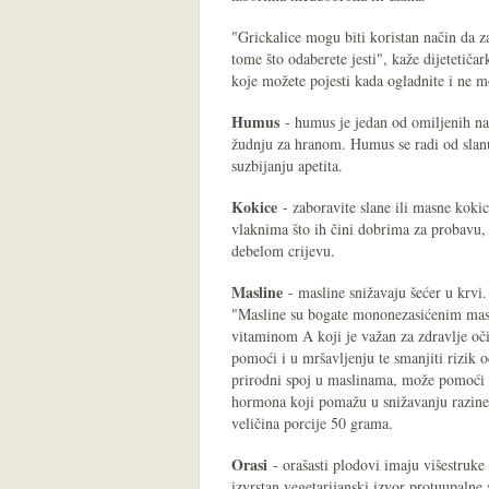
"Grickalice mogu biti koristan način da z
tome što odaberete jesti", kaže dijetetič
koje možete pojesti kada ogladnite i ne m
Humus
- humus je jedan od omiljenih na
žudnju za hranom. Humus se radi od slanu
suzbijanju apetita.
Kokice
- zaboravite slane ili masne koki
vlaknima što ih čini dobrima za probavu, a
debelom crijevu.
Masline
- masline snižavaju šećer u krvi. 
"Masline su bogate mononezasićenim masno
vitaminom A koji je važan za zdravlje oč
pomoći i u mršavljenju te smanjiti rizik od
prirodni spoj u maslinama, može pomoći p
hormona koji pomažu u snižavanju razine še
veličina porcije 50 grama.
Orasi
- orašasti plodovi imaju višestruke 
izvrstan vegetarijanski izvor protuupalne