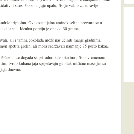
dativni stres, što smanjuje upalu, što je važno za zdravlje
drže triptofan. Ova esencijalna aminokiselina pretvara se u
ulaciju sna. Idealna porcija je ona od 30 grama.
vali, ali i tamna čokolada može nas učiniti manje gladnima.
mon apetita grelin, ali mora sadržavati najmanje 75 posto kakaa.
mišićne mase događa se prirodno kako starimo, što s vremenom
tim, tvrdo kuhana jaja sprječavaju gubitak mišićne mase jer su
 jaja dnevno.