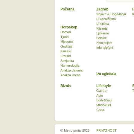
Početna
Zagreb
Najave & Događanja
K
U kazalištima
U kinima
Horoskop
Klizanje
Dnevni
Ljekarne
Tjedni
Bolnice
Mjesečni
Hitni prijem
Godišnji
Info telefoni
Kineski
Erotski
Sanjarica
Numerologija
Analiza datuma
Iza ogledala
Analiza imena
Biznis
Lifestyle
Gastro
T
Auto
Body&Soul
Moda&Stil
Casa
©
Metro portal 2026
PRIVATNOST