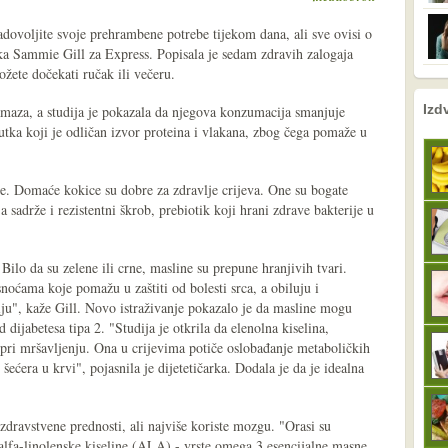
adovoljite svoje prehrambene potrebe tijekom dana, ali sve ovisi o
arka Sammie Gill za Express. Popisala je sedam zdravih zalogaja
ožete dočekati ručak ili večeru.
nema prethodne s
sljedeće
Izd
maza, a studija je pokazala da njegova konzumacija smanjuje
tka koji je odličan izvor proteina i vlakana, zbog čega pomaže u
ce. Domaće kokice su dobre za zdravlje crijeva. One su bogate
 sadrže i rezistentni škrob, prebiotik koji hrani zdrave bakterije u
Bilo da su zelene ili crne, masline su prepune hranjivih tvari.
ćama koje pomažu u zaštiti od bolesti srca, a obiluju i
iju", kaže Gill. Novo istraživanje pokazalo je da masline mogu
 dijabetesa tipa 2. "Studija je otkrila da elenolna kiselina,
ri mršavljenju. Ona u crijevima potiče oslobađanje metaboličkih
ćera u krvi", pojasnila je dijetetičarka. Dodala je da je idealna
zdravstvene prednosti, ali najviše koriste mozgu. "Orasi su
 alfa-linolenske kiseline (ALA) - vrste omega 3 esencijalne masne