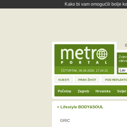
Kako bi vam omogućili bolje kor
D
Zvije
ciljev
ČETVRTAK, 06.08.2026.
17:24:15
VIJESTI
PRAVI ŽIVOT
POD REFLEKT
Početna
Zagreb
Hrvatska
Svijet
« Lifestyle BODY&SOUL
GRIC