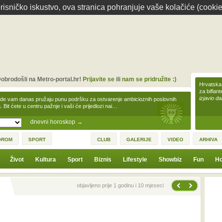
isničko iskustvo, ova stranica pohranjuje vaše kolačiće (cookie
obrodošli na Metro-portal.hr!
Prijavite se
ili
nam se pridružite :)
Hrvatska 
za biflan
izjavio da
zde vam danas pružaju punu podršku za ostvarenje ambicioznih poslovnih
a. Bit ćete u centru pažnje i vaši će prijedlozi nai…
dnevni horoskop
→
OROM
SPORT
CLUB
GALERIJE
VIDEO
ARHIVA
Život
Kultura
Sport
Biznis
Lifestyle
Showbiz
Fun
Ho
Sljedeća vijest
Prethodna vijest
objavljeno prije 1 godinu i 10 mjeseci