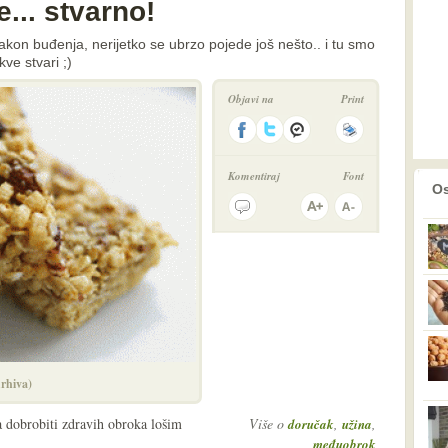
... stvarno!
nakon buđenja, nerijetko se ubrzo pojede još nešto.. i tu smo
ve stvari ;)
Objavi na
Print
Komentiraj
Font
prethodno
2
Os
rhiva)
a dobrobiti zdravih obroka lošim
Više o
,
,
doručak
užina
međuobrok