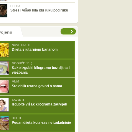
EH, DA...
Stres i višak kila idu ruku pod ruku
tranice
vojeno
NOVE DIJETE
Dijeta s jutarnjom bananom
MOGUĆE JE :)
Kako izgubiti kilograme bez dijeta i
vježbanja
MMM
Što oblik usana govori o nama
SAVJETI
Izgubite višak kilograma zauvijek
DIJETE
Pegan dijeta koja vas ne izgladnjuje