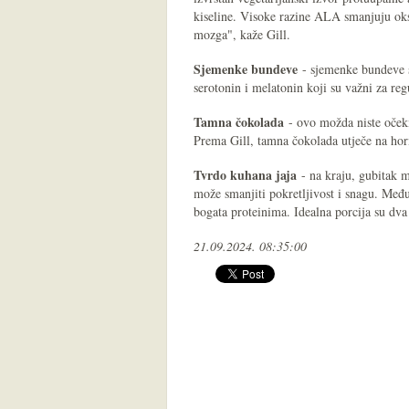
kiseline. Visoke razine ALA smanjuju oksi
mozga", kaže Gill.
Sjemenke bundeve
- sjemenke bundeve sa
serotonin i melatonin koji su važni za reg
Tamna čokolada
- ovo možda niste očeki
Prema Gill, tamna čokolada utječe na hor
Tvrdo kuhana jaja
- na kraju, gubitak 
može smanjiti pokretljivost i snagu. Među
bogata proteinima. Idealna porcija su dva
21.09.2024. 08:35:00