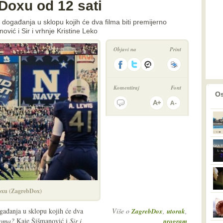
Doxu od 12 sati
događanja u sklopu kojih će dva filma biti premijerno
vić i Sir i vrhnje Kristine Leko
Objavi na
Print
Komentiraj
Font
prethodno
2
Os
oxu (ZagrebDox)
ađanja u sklopu kojih će dva
Više o
,
,
ZagrebDox
utorak
doma?
Kaje Šišmanović i
Sir i
program