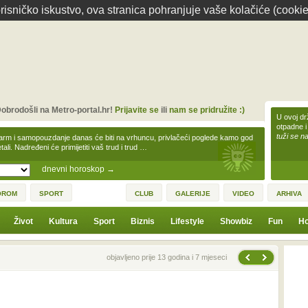
isničko iskustvo, ova stranica pohranjuje vaše kolačiće (cookie
obrodošli na Metro-portal.hr!
Prijavite se
ili
nam se pridružite :)
U ovoj dr
otpadne i
tuži se na
arm i samopouzdanje danas će biti na vrhuncu, privlačeći poglede kamo god
tali. Nadređeni će primijetiti vaš trud i trud …
dnevni horoskop
→
OROM
SPORT
CLUB
GALERIJE
VIDEO
ARHIVA
Život
Kultura
Sport
Biznis
Lifestyle
Showbiz
Fun
Ho
Sljedeća vijest
Prethodna vijest
objavljeno prije 13 godina i 7 mjeseci