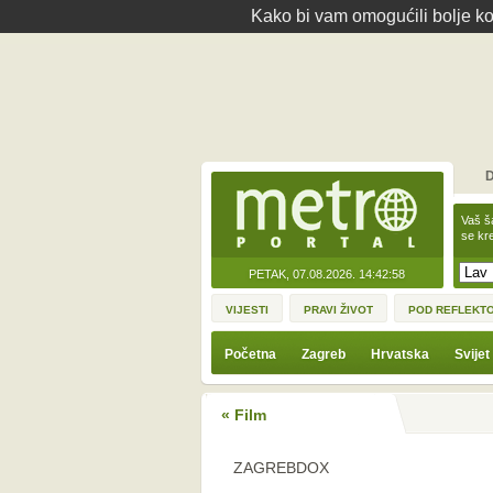
Kako bi vam omogućili bolje kor
D
Vaš š
se kre
PETAK, 07.08.2026.
14:42:58
VIJESTI
PRAVI ŽIVOT
POD REFLEKT
Početna
Zagreb
Hrvatska
Svijet
« Film
ZAGREBDOX