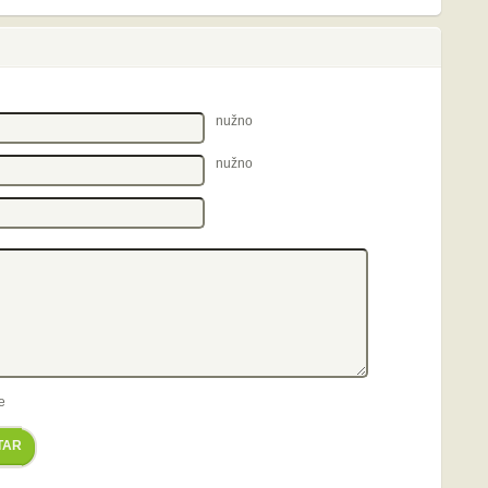
nužno
nužno
e
TAR