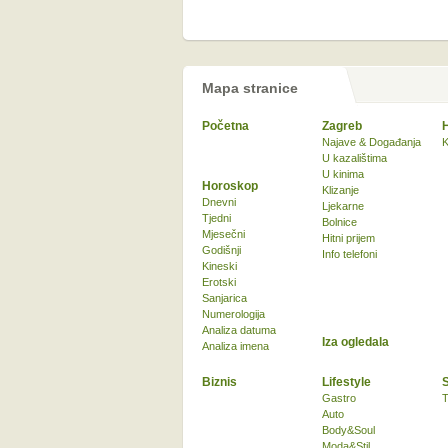
Mapa stranice
Početna
Zagreb
Najave & Događanja
K
U kazalištima
U kinima
Horoskop
Klizanje
Dnevni
Ljekarne
Tjedni
Bolnice
Mjesečni
Hitni prijem
Godišnji
Info telefoni
Kineski
Erotski
Sanjarica
Numerologija
Analiza datuma
Iza ogledala
Analiza imena
Biznis
Lifestyle
Gastro
T
Auto
Body&Soul
Moda&Stil