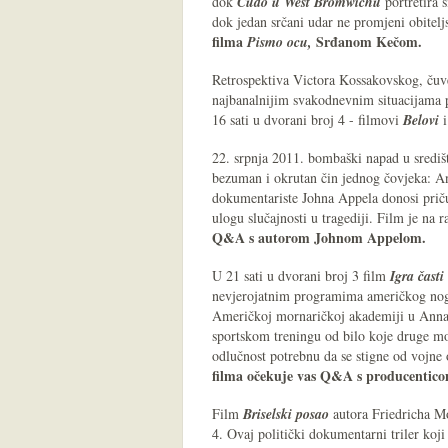
dok
Čudo u West Bromwichu
portretira 
dok jedan srčani udar ne promjeni obitel
filma
Srđanom Kečom.
Pismo ocu,
Retrospektiva Victora Kossakovskog, čuv
najbanalnijim svakodnevnim situacijama p
16 sati u dvorani broj 4 - filmovi
Belovi
22. srpnja 2011. bombaški napad u središtu
bezuman i okrutan čin jednog čovjeka: A
dokumentariste Johna Appela donosi priču 
ulogu slučajnosti u tragediji. Film je na 
Q&A s autorom Johnom Appelom.
U 21 sati u dvorani broj 3 film
Igra časti
nevjerojatnim programima američkog nogo
Američkoj mornaričkoj akademiji u Annap
sportskom treningu od bilo koje druge m
odlučnost potrebnu da se stigne od vojn
filma očekuje vas Q&A s producentic
Film
Briselski posao
autora Friedricha Mo
4. Ovaj politički dokumentarni triler koj