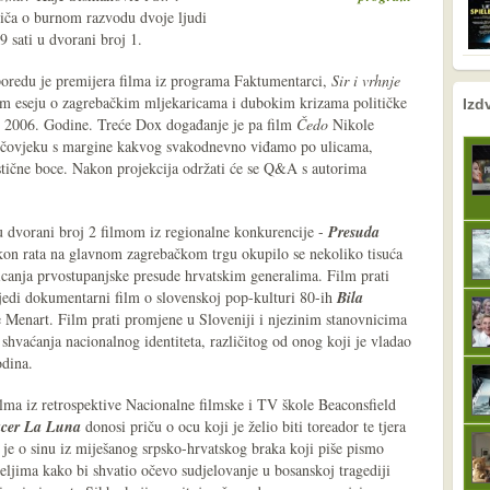
iča o burnom razvodu dvoje ljudi
9 sati u dvorani broj 1.
sporedu je premijera filma iz programa Faktumentarci,
Sir i vrhnje
nema prethodne s
sljedeće
kom eseju o zagrebačkim mljekaricama i dubokim krizama političke
Izd
do 2006. Godine. Treće Dox događanje je pa film
Čedo
Nikole
i, čovjeku s margine kakvog svakodnevno viđamo po ulicama,
tične boce. Nakon projekcija održati će se Q&A s autorima
 dvorani broj 2 filmom iz regionalne konkurencije -
Presuda
kon rata na glavnom zagrebačkom trgu okupilo se nekoliko tisuća
izricanja prvostupanjske presude hrvatskim generalima. Film prati
jedi dokumentarni film o slovenskoj pop-kulturi 80-ih
Bila
 Menart. Film prati promjene u Sloveniji i njezinim stanovnicima
shvaćanja nacionalnog identiteta, različitog od onog koji je vladao
odina.
ilma iz retrospektive Nacionalne filmske i TV škole Beaconsfield
cer La Luna
donosi priču o ocu koji je želio biti toreador te tjera
 je o sinu iz miješanog srpsko-hrvatskog braka koji piše pismo
eljima kako bi shvatio očevo sudjelovanje u bosanskoj tragediji