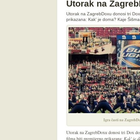
Utorak na Zagreb
Utorak na ZagrebDoxu donosi tri Dox 
prikazana: Kak' je doma? Kaje Šišmano
Igra časti na ZagrebD
Utorak na ZagrebDoxu donosi tri Dox dog
filma biti premijerno prikazana:
Kak' je 