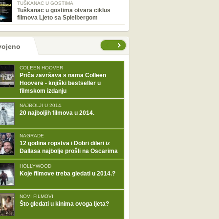
TUŠKANAC U GOSTIMA
Tuškanac u gostima otvara ciklus
filmova Ljeto sa Spielbergom
tranice
vojeno
COLEEN HOOVER
Priča završava s nama Colleen
Hoovere - knjiški bestseller u
filmskom izdanju
NAJBOLJI U 2014.
20 najboljih filmova u 2014.
NAGRADE
12 godina ropstva i Dobri dileri iz
Dallasa najbolje prošli na Oscarima
HOLLYWOOD
Koje filmove treba gledati u 2014.?
NOVI FILMOVI
Što gledati u kinima ovoga ljeta?