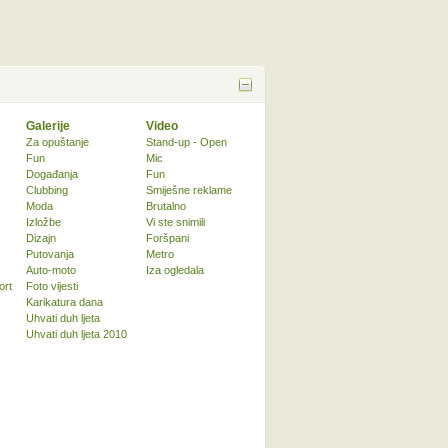
Galerije
Video
Za opuštanje
Stand-up - Open
Fun
Mic
Događanja
Fun
Clubbing
Smiješne reklame
Moda
Brutalno
Izložbe
Vi ste snimili
Dizajn
Foršpani
Putovanja
Metro
Auto-moto
Iza ogledala
ort
Foto vijesti
Karikatura dana
Uhvati duh ljeta
Uhvati duh ljeta 2010