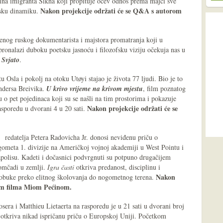
sina imigranta Sikha koji propituje očev odnos prema majci sve
Nakon projekcije održati će se Q&A s autorom
jsku dinamiku.
enog ruskog dokumentarista i majstora promatranja koji u
ronalazi duboku poetsku jasnoću i filozofsku viziju očekuja nas u
i
Svjato
.
 Osla i pokolj na otoku Utøyi stajao je života 77 ljudi. Bio je to
ndersa Breivika.
U krivo vrijeme na krivom mjestu
, film poznatog
o pet pojedinaca koji su se našli na tim prostorima i pokazuje
Nakon projekcije održati će se
rasporedu u dvorani 4 u 20 sati.
redatelja Petera Radovicha Jr. donosi neviđenu priču o
meta 1. divizije na Američkoj vojnoj akademiji u West Pointu i
olisu. Kadeti i dočasnici podvrgnuti su potpuno drugačijem
omčadi u zemlji.
Igra časti
otkriva predanost, disciplinu i
Nakon
e obuke preko elitnog školovanja do nogometnog terena.
om filma Miom Pećinom.
sera i Matthieu Lietaerta na rasporedu je u 21 sati u dvorani broj
i otkriva nikad ispričanu priču o Europskoj Uniji. Početkom