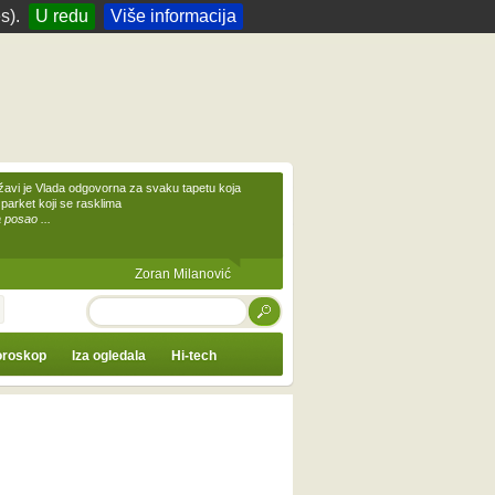
s).
U redu
Više informacija
žavi je Vlada odgovorna za svaku tapetu koja
 parket koji se rasklima
 posao ...
Zoran Milanović
TRAŽI
roskop
Iza ogledala
Hi-tech