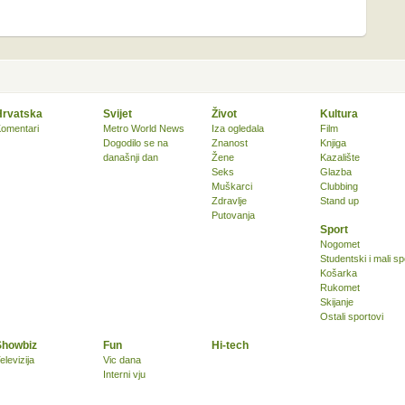
Hrvatska
Svijet
Život
Kultura
omentari
Metro World News
Iza ogledala
Film
Dogodilo se na
Znanost
Knjiga
današnji dan
Žene
Kazalište
Seks
Glazba
Muškarci
Clubbing
Zdravlje
Stand up
Putovanja
Sport
Nogomet
Studentski i mali sp
Košarka
Rukomet
Skijanje
Ostali sportovi
Showbiz
Fun
Hi-tech
elevizija
Vic dana
Interni vju