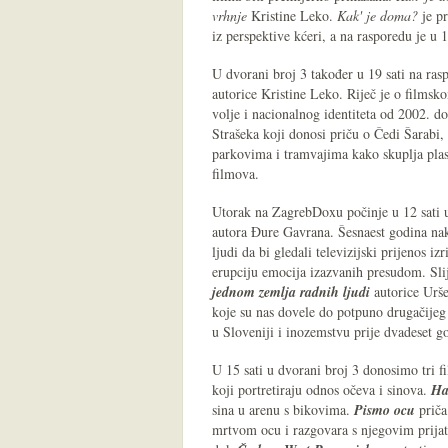
vrhnje
Kristine Leko.
Kak' je doma?
je pr
iz perspektive kćeri, a na rasporedu je u 1
U dvorani broj 3 također u 19 sati na ra
autorice Kristine Leko. Riječ je o films
volje i nacionalnog identiteta od 2002. 
Strašeka koji donosi priču o Čedi Šarab
parkovima i tramvajima kako skuplja plas
filmova.
Utorak na ZagrebDoxu počinje u 12 sati u
autora Đure Gavrana. Šesnaest godina na
ljudi da bi gledali televizijski prijenos 
erupciju emocija izazvanih presudom. Sli
jednom zemlja radnih ljudi
autorice Urše
koje su nas dovele do potpuno drugačijeg 
u Sloveniji i inozemstvu prije dvadeset g
U 15 sati u dvorani broj 3 donosimo tri f
koji portretiraju odnos očeva i sinova.
Ha
sina u arenu s bikovima.
Pismo ocu
priča
mrtvom ocu i razgovara s njegovim prijat