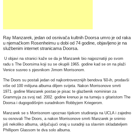
Ray Manzarek, jedan od osnivača kultnih Doorsa umro je od raka
u njemačkom Rosenheimu u dobi od 74 godine, objavljeno je na
službenim internet stranicama Doorsa.
U objavi na stranici kaže se da je Manzarek bio najpoznatiji po svom
radu s The Doorsima koji su se okupili 1965. godine kad se on na plaži
Venice susreo s pjesnikom Jimom Morrisonom.
The Doors su postali jedan od najkontroverznijih bendova '60-ih, prodavši
više od 100 milijuna albuma diljem svijeta. Nakon Morrisonove smrti
1971. godine Manzarek postao je pisac te glazbenik nominiran za
Grammyja za svoj rad. 2002. godine krenuo je na turneju s gitaristom The
Doorsa i dugogodišnjim suradnikom Robbyjem Kriegerom.
Manzarek se s Morrisonom upoznao tijekom studiranja na UCLA i zajedno
su osnovali The Doors, a nakon Morrisonove smrti Manzarek je snimio
još nekoliko albuma, uključujući onaj u suradnji sa slavnim skladateljem
Phillipom Glassom te dva solo albuma.