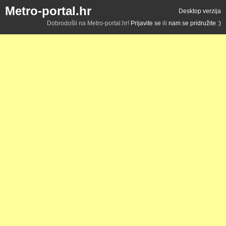
Metro-portal.hr
Desktop verzija
Dobrodošli na Metro-portal.hr!
Prijavite se
ili
nam se pridružite :)