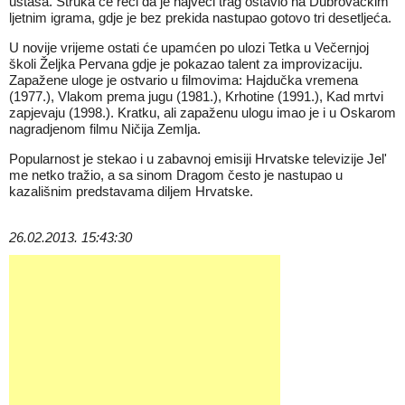
ustaša. Struka će reći da je najveći trag ostavio na Dubrovačkim
ljetnim igrama, gdje je bez prekida nastupao gotovo tri desetljeća.
U novije vrijeme ostati će upamćen po ulozi Tetka u Večernjoj
školi Željka Pervana gdje je pokazao talent za improvizaciju.
Zapažene uloge je ostvario u filmovima: Hajdučka vremena
(1977.), Vlakom prema jugu (1981.), Krhotine (1991.), Kad mrtvi
zapjevaju (1998.). Kratku, ali zapaženu ulogu imao je i u Oskarom
nagradjenom filmu Ničija Zemlja.
Popularnost je stekao i u zabavnoj emisiji Hrvatske televizije Jel'
me netko tražio, a sa sinom Dragom često je nastupao u
kazališnim predstavama diljem Hrvatske.
26.02.2013. 15:43:30