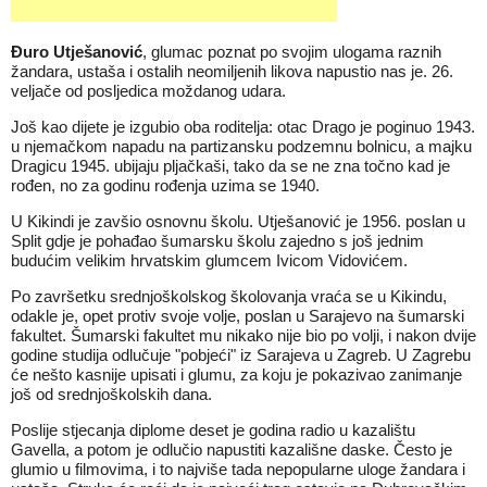
Đuro Utješanović
, glumac poznat po svojim ulogama raznih
žandara, ustaša i ostalih neomiljenih likova napustio nas je. 26.
veljače od posljedica moždanog udara.
Još kao dijete je izgubio oba roditelja: otac Drago je poginuo 1943.
u njemačkom napadu na partizansku podzemnu bolnicu, a majku
Dragicu 1945. ubijaju pljačkaši, tako da se ne zna točno kad je
rođen, no za godinu rođenja uzima se 1940.
U Kikindi je zavšio osnovnu školu. Utješanović je 1956. poslan u
Split gdje je pohađao šumarsku školu zajedno s još jednim
budućim velikim hrvatskim glumcem Ivicom Vidovićem.
Po završetku srednjoškolskog školovanja vraća se u Kikindu,
odakle je, opet protiv svoje volje, poslan u Sarajevo na šumarski
fakultet. Šumarski fakultet mu nikako nije bio po volji, i nakon dvije
godine studija odlučuje "pobjeći" iz Sarajeva u Zagreb. U Zagrebu
će nešto kasnije upisati i glumu, za koju je pokazivao zanimanje
još od srednjoškolskih dana.
Poslije stjecanja diplome deset je godina radio u kazalištu
Gavella, a potom je odlučio napustiti kazališne daske. Često je
glumio u filmovima, i to najviše tada nepopularne uloge žandara i