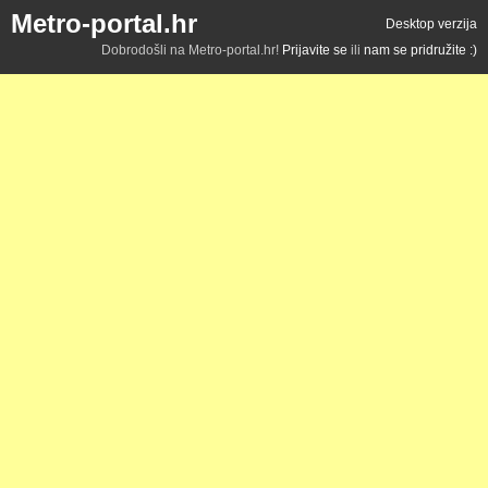
Metro-portal.hr
Desktop verzija
Dobrodošli na Metro-portal.hr!
Prijavite se
ili
nam se pridružite :)