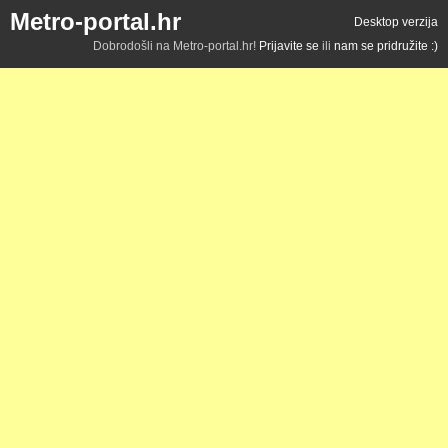
Metro-portal.hr
Desktop verzija
Dobrodošli na Metro-portal.hr!
Prijavite se
ili
nam se pridružite :)