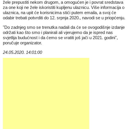
žele prepustiti nekom drugom, a omogućen je i povrat sredstava
za one koji ne žele iskoristiti kupljenu ulaznicu. Više informacija o
ulaznica, na upit će korisnicima stići putem emaila, a svoj će
odabir trebati potvrditi do 12. srpnja 2020., navodi se u priopćenju.
"Do zadnjeg smo se trenutka nadali da će se ovogodišnje izdanje
održati kao što smo i planirali ali vjerujemo da je ispred nas
svjetlija budućnost i da ćemo se vratiti još jači u 2021. godini",
poručuje organizator.
24.05.2020. 14:01:00