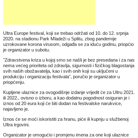
Ultra Europe festival, koji se trebao održati od 10. do 12. srpnja
2020. na stadionu Park Mladeži u Splitu, zbog pandemije
uzrokovane korona virusom, odgađa se za iduću godinu, priopćio
je organizator u subotu.
"Zdravstvena kriza u kojoj smo se našli je bez presedana i za nas
nema većeg prioriteta od zdravlja, sigurnosti i fizičkog blagostanja
svih naših obožavatelja, kao i svih onih koji su uključeni u
produkciju i organizaciju festivala", poručio je organizator u
priopćenju.
Kupljene ulaznice za ovogodišnje izdanje vrijedit će za Ultru 2021.
ili 2022., ovisno o izboru, a kao dodatnu pogodnost osiguran je i
iznos od 20 eura koji će biti dodan na festivalske narukvice,
najavljeno je.
Iznos će se moći iskoristiti za hranu, piće ili kupnju u službenoj
Ultra trgovini.
Organizator je omogućio i promjenu imena za one koji ulaznice