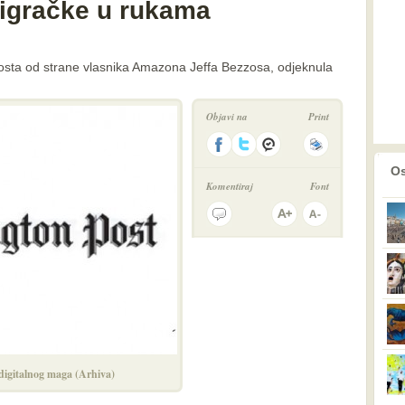
 igračke u rukama
sta od strane vlasnika Amazona Jeffa Bezzosa, odjeknula
Objavi na
Print
prethodno
2
Os
Komentiraj
Font
digitalnog maga (Arhiva)