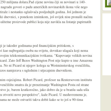
 250 milijuna dolara.Pad cijene novina čiji su novinari u 140-
vu nagradu govori o padu američkih novinarskih ikona više nego
tiraže i nestanku oglašivača posljednjih godina. Još jednom je
ički dnevnici, s ponekom iznimkom, još uvijek nisu pronašli načina
valitetne proizvode publici koja nije navikla na listanje papirnatih
ji je također godinama pod financijskim pritiskom, s
 kao najbogatija osoba na svijetu, dovukao ulagača koji nema
 svojim telekomunikacijskim tvrtkama. "Kupovanje velikih novina
Picard. Zato Jeff Bezos Washington Post nije kupio u ime Amazona
pa. No ni Picard ni njegov kolega sa Westminsterskog sveučilišta,
 Bezos namjerava s uglednim i utjecajnim dnevnikom.
anim osjećajima. Robert Picard, profesor na Reutersovom institutu
sveučilištu smatra da je preuzimanje Washington Posta od strane
rstvo je, barem kratkoročno, jako dobro da je u branšu sada ušla
u otvoriti nove perspektive", kaže Picard. U međuvremenu je,
inama ne može ostvariti takva dobit kako se to još u 90-tima