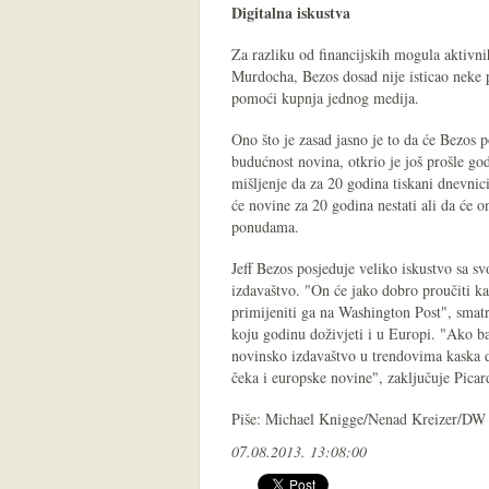
Digitalna iskustva
Za razliku od financijskih mogula aktivni
Murdocha, Bezos dosad nije isticao neke p
pomoći kupnja jednog medija.
Ono što je zasad jasno je to da će Bezos 
budućnost novina, otkrio je još prošle go
mišljenje da za 20 godina tiskani dnevnic
će novine za 20 godina nestati ali da će on
ponudama.
Jeff Bezos posjeduje veliko iskustvo sa s
izdavaštvo. "On će jako dobro proučiti ka
primijeniti ga na Washington Post", smatr
koju godinu doživjeti i u Europi. "Ako 
novinsko izdavaštvo u trendovima kaska 
čeka i europske novine", zaključuje Picar
Piše: Michael Knigge/Nenad Kreizer/DW
07.08.2013. 13:08:00