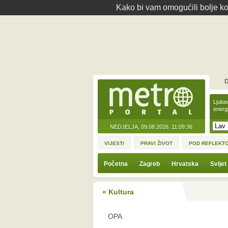
Kako bi vam omogućili bolje kor
D
Ljuba
energ
NEDJELJA, 09.08.2026.
11:09:36
VIJESTI
PRAVI ŽIVOT
POD REFLEKT
Početna
Zagreb
Hrvatska
Svijet
« Kultura
OPA