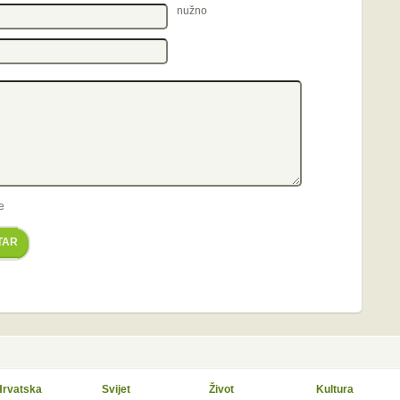
nužno
e
TAR
Hrvatska
Svijet
Život
Kultura