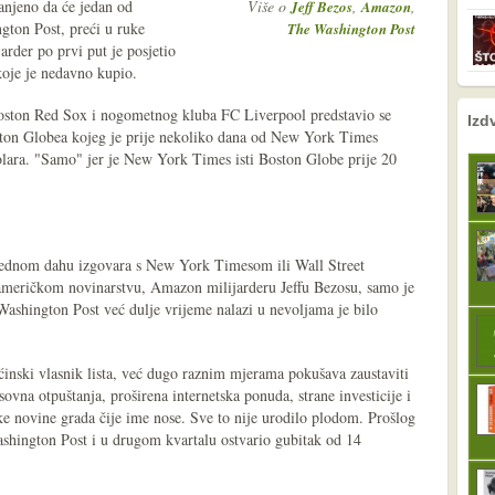
anjeno da će jedan od
Više o
,
,
Jeff Bezos
Amazon
gton Post, preći u ruke
The Washington Post
arder po prvi put je posjetio
koje je nedavno kupio.
oston Red Sox i nogometnog kluba FC Liverpool predstavio se
nema prethodne s
sljedeće
Izd
ton Globea kojeg je prije nekoliko dana od New York Times
ara. "Samo" jer je New York Times isti Boston Globe prije 20
 jednom dahu izgovara s New York Timesom ili Wall Street
američkom novinarstvu, Amazon milijarderu Jeffu Bezosu, samo je
ashington Post već dulje vrijeme nalazi u nevoljama je bilo
ćinski vlasnik lista, već dugo raznim mjerama pokušava zaustaviti
ovna otpuštanja, proširena internetska ponuda, strane investicije i
ske novine grada čije ime nose. Sve to nije urodilo plodom. Prošlog
ashington Post i u drugom kvartalu ostvario gubitak od 14