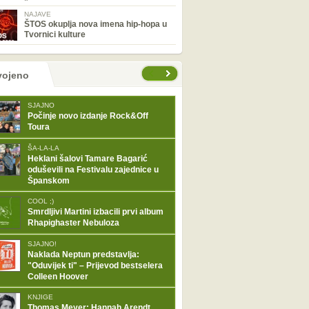
NAJAVE
ŠTOS okuplja nova imena hip-hopa u
Tvornici kulture
tranice
vojeno
SJAJNO
Počinje novo izdanje Rock&Off
Toura
ŠA-LA-LA
Heklani šalovi Tamare Bagarić
oduševili na Festivalu zajednice u
Španskom
COOL ;)
Smrdljivi Martini izbacili prvi album
Rhapighaster Nebuloza
SJAJNO!
Naklada Neptun predstavlja:
"Oduvijek ti" – Prijevod bestselera
Colleen Hoover
KNJIGE
Thomas Meyer: Hannah Arendt