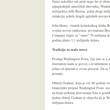
Samo nekoliko sati prije nego što je obzn
najuglednijih američkih dnevnika, Washin
milijardera Jeffa Bezosa, jedan drugi milij
redakciju jednih drugih uglednih novina 
John Henry, vlasnik košarkaškog kluba B
svojim novim radnicima, novinarima Bos
Company kupio za "samo" 70 milijuna dol
godina platio 1,1 milijardu dolara.
Tradicija za malo novca
Prodaja Washington Posta, čije ime se u
Journalom kada se govori o kvalitetnom 
jedna od epizoda u ovom procesu. Da se W
poznato.
Obitelj Graham, koja je već 80 godina ve
financijsku propast Washington Posta: mas
na kraju pokušaj pretvaranja lista u grad
tjedna obitelj Graham je objavila da je W
milijuna dolara.