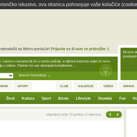
isničko iskustvo, ova stranica pohranjuje vaše kolačiće (cookie
obrodošli na Metro-portal.hr!
Prijavite se
ili
nam se pridružite :)
Mi smo dr
predsjedn
v: Lavovi u vezama bit će u centru pažnje, a njihova karizma unijet će novu
iju u odnos. Partner će vas obasipati komplimenti…
dnevni horoskop
→
OROM
SPORT
CLUB
GALERIJE
VIDEO
ARHIVA
Život
Kultura
Sport
Biznis
Lifestyle
Showbiz
Fun
Ho
Sljedeća vijest
Prethodna vijest
objavljeno prije 13 godina i 2 mjeseca