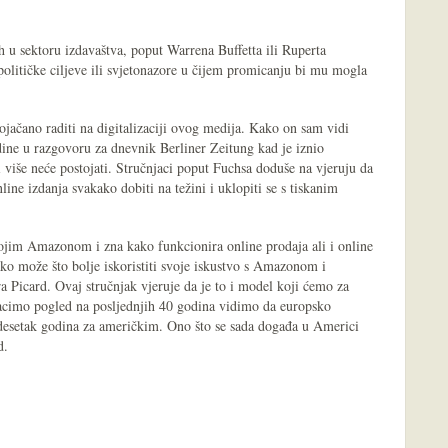
h u sektoru izdavaštva, poput Warrena Buffetta ili Ruperta
olitičke ciljeve ili svjetonazore u čijem promicanju bi mu mogla
pojačano raditi na digitalizaciji ovog medija. Kako on sam vidi
dine u razgovoru za dnevnik Berliner Zeitung kad je iznio
i više neće postojati. Stručnjaci poput Fuchsa doduše na vjeruju da
line izdanja svakako dobiti na težini i uklopiti se s tiskanim
vojim Amazonom i zna kako funkcionira online prodaja ali i online
ko može što bolje iskoristiti svoje iskustvo s Amazonom i
a Picard. Ovaj stručnjak vjeruje da je to i model koji ćemo za
bacimo pogled na posljednjih 40 godina vidimo da europsko
desetak godina za američkim. Ono što se sada događa u Americi
d.