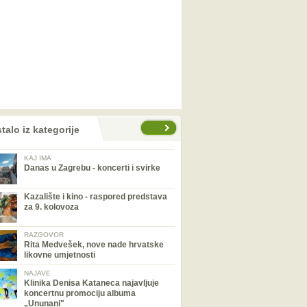
talo iz kategorije
KAJ IMA
Danas u Zagrebu - koncerti i svirke
Kazalište i kino - raspored predstava
za 9. kolovoza
RAZGOVOR
Rita Medvešek, nove nade hrvatske
likovne umjetnosti
NAJAVE
Klinika Denisa Kataneca najavljuje
koncertnu promociju albuma
„Ununani"