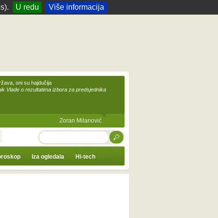
s).
U redu
Više informacija
žava, oni su hajdučija
ik Vlade o rezultatima izbora za predsjednika
Zoran Milanović
TRAŽI
roskop
Iza ogledala
Hi-tech