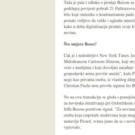
Tada je pala i odluka o prodaji Bezosu za
godišnjoj povijesti pobrali 21 Pulitzero
bilo koje statistike o kontinuiranom padu 
postalo vidljivo da veliki i ugledni amer
kako u doba digitalizacije prodati svoje k
novina.
Što smjera Bezos?
Čak je i nedodirljivi New York Times, ko
Meksikancem Carlosom Slimom, koji slovi
veze s medijima i koji dovoljno zarađuje
gospodarski nema previše smisla", kaže 
nego kao privatna osoba, iz vlastitog dže
Christian Fuchs nisu previše sigurni što
No na ovu transakciju se gleda s pomiješ
za novinska istraživanja pri Oxfordskom 
Jeffa Bezosa pozitivan signal. "Za novina
osoba koja raspolaže sredstvima koja mog
nastavlja Picard, svima jasno da se s nov
vjerovalo.