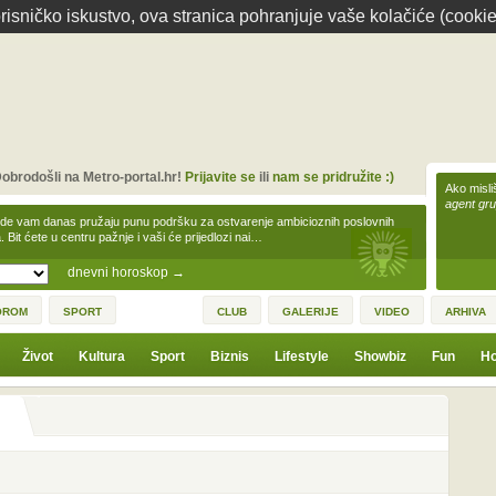
isničko iskustvo, ova stranica pohranjuje vaše kolačiće (cookie
obrodošli na Metro-portal.hr!
Prijavite se
ili
nam se pridružite :)
Ako misliš
agent gr
zde vam danas pružaju punu podršku za ostvarenje ambicioznih poslovnih
a. Bit ćete u centru pažnje i vaši će prijedlozi nai…
dnevni horoskop
→
OROM
SPORT
CLUB
GALERIJE
VIDEO
ARHIVA
Život
Kultura
Sport
Biznis
Lifestyle
Showbiz
Fun
Ho