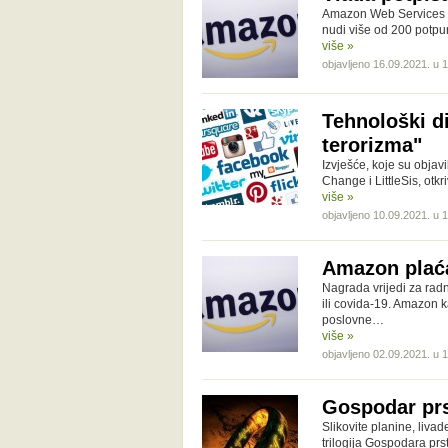
Amazon Web Services (
nudi više od 200 potpu
više »
objavljeno 16.09.2021. u 
Tehnološki di
terorizma"
Izvješće, koje su obja
Change i LittleSis, otk
više »
objavljeno 10.09.2021. u 
Amazon plaća
Nagrada vrijedi za radni
ili covida-19. Amazon k
poslovne…
više »
objavljeno 02.09.2021. u 
Gospodar prs
Slikovite planine, liva
trilogija Gospodara pr