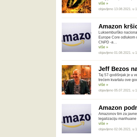
više »
objavljeno 13.08.2021. u 
Amazon krši
Luksemburško nacional
Europe Core odlukom od
CNPD -a…
više »
objavljeno 01.08.2021. u 
Jeff Bezos n
Taj 57-godišnjak je u v
trećem kvartalu ove god
više »
objavljeno 05.07.2021. u 
Amazon podrž
Amazonov tim za javne p
legalizaciju marihuane
više »
objavljeno 02.06.2021. u 