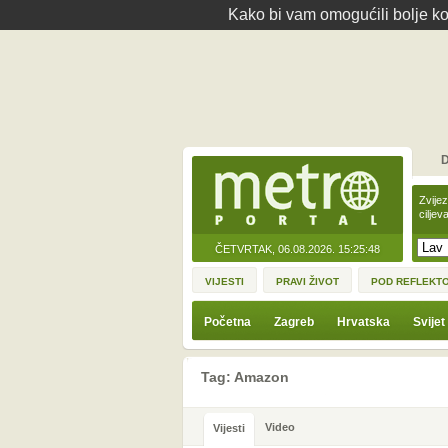
Kako bi vam omogućili bolje kor
D
Zvije
ciljev
ČETVRTAK, 06.08.2026.
15:25:48
VIJESTI
PRAVI ŽIVOT
POD REFLEKT
Početna
Zagreb
Hrvatska
Svijet
Tag: Amazon
Video
Vijesti