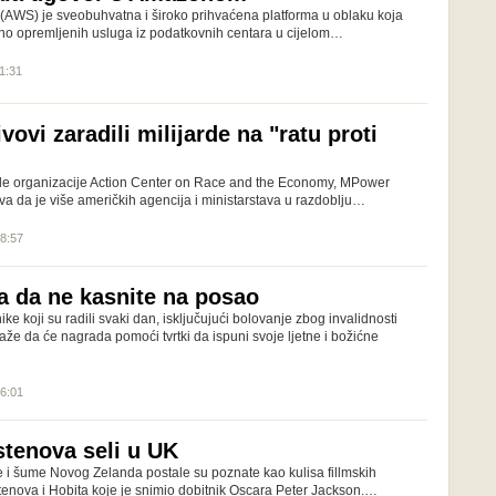
AWS) je sveobuhvatna i široko prihvaćena platforma u oblaku koja
no opremljenih usluga iz podatkovnih centara u cijelom…
11:31
vovi zaradili milijarde na "ratu proti
vile organizacije Action Center on Race and the Economy, MPower
riva da je više američkih agencija i ministarstava u razdoblju…
18:57
 da ne kasnite na posao
ke koji su radili svaki dan, isključujući bolovanje zbog invalidnosti
aže da će nagrada pomoći tvrtki da ispuni svoje ljetne i božićne
16:01
tenova seli u UK
de i šume Novog Zelanda postale su poznate kao kulisa fillmskih
stenova i Hobita koje je snimio dobitnik Oscara Peter Jackson.…