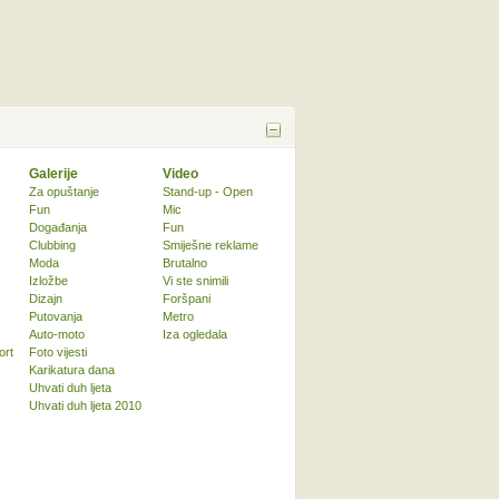
Galerije
Video
Za opuštanje
Stand-up - Open
Fun
Mic
Događanja
Fun
Clubbing
Smiješne reklame
Moda
Brutalno
Izložbe
Vi ste snimili
Dizajn
Foršpani
Putovanja
Metro
Auto-moto
Iza ogledala
ort
Foto vijesti
Karikatura dana
Uhvati duh ljeta
Uhvati duh ljeta 2010