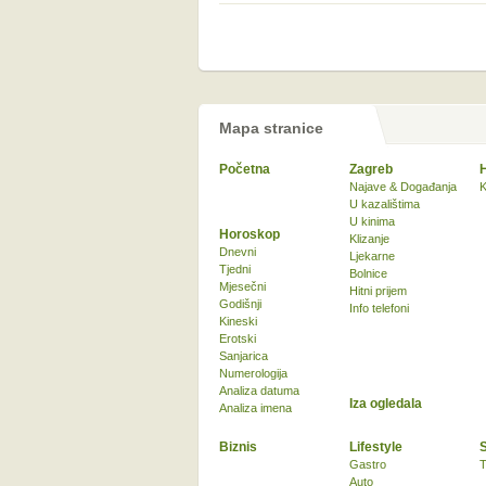
Mapa stranice
Početna
Zagreb
Najave & Događanja
K
U kazalištima
U kinima
Horoskop
Klizanje
Dnevni
Ljekarne
Tjedni
Bolnice
Mjesečni
Hitni prijem
Godišnji
Info telefoni
Kineski
Erotski
Sanjarica
Numerologija
Analiza datuma
Iza ogledala
Analiza imena
Biznis
Lifestyle
Gastro
T
Auto