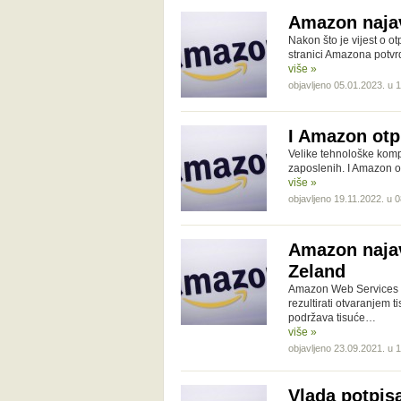
Amazon najav
Nakon što je vijest o ot
stranici Amazona potvr
više »
objavljeno 05.01.2023. u 
I Amazon otp
Velike tehnološke komp
zaposlenih. I Amazon oč
više »
objavljeno 19.11.2022. u 
Amazon najav
Zeland
Amazon Web Services iz
rezultirati otvaranjem 
podržava tisuće…
više »
objavljeno 23.09.2021. u 
Vlada potpi