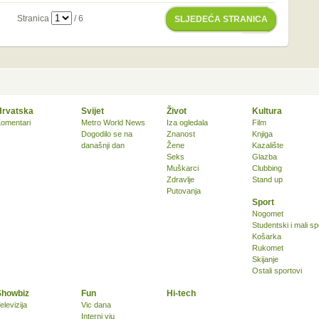
Stranica
/ 6
SLJEDEĆA STRANICA
Hrvatska
Svijet
Život
Kultura
omentari
Metro World News
Iza ogledala
Film
Dogodilo se na
Znanost
Knjiga
današnji dan
Žene
Kazalište
Seks
Glazba
Muškarci
Clubbing
Zdravlje
Stand up
Putovanja
Sport
Nogomet
Studentski i mali sp
Košarka
Rukomet
Skijanje
Ostali sportovi
Showbiz
Fun
Hi-tech
elevizija
Vic dana
Interni vju