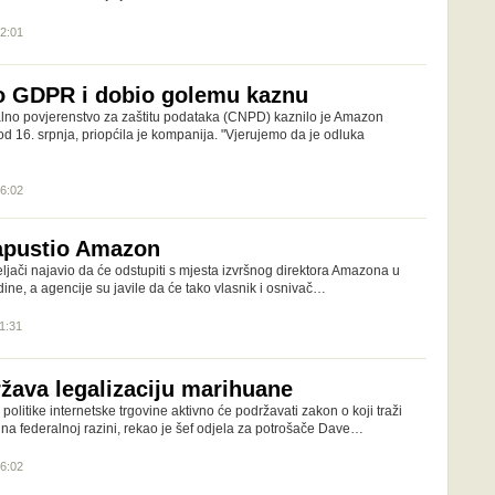
12:01
o GDPR i dobio golemu kaznu
no povjerenstvo za zaštitu podataka (CNPD) kaznilo je Amazon
 16. srpnja, priopćila je kompanija. "Vjerujemo da je odluka
16:02
apustio Amazon
eljači najavio da će odstupiti s mjesta izvršnog direktora Amazona u
ine, a agencije su javile da će tako vlasnik i osnivač…
11:31
ava legalizaciju marihuane
olitike internetske trgovine aktivno će podržavati zakon o koji traži
 na federalnoj razini, rekao je šef odjela za potrošače Dave…
16:02