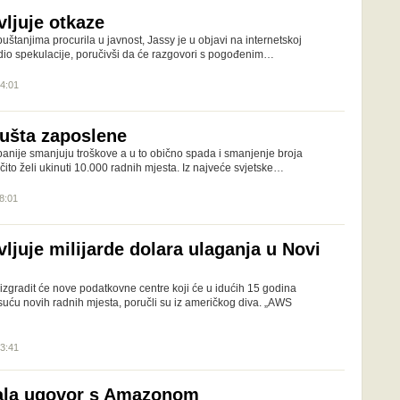
ljuje otkaze
puštanjima procurila u javnost, Jassy je u objavi na internetskoj
dio spekulacije, poručivši da će razgovori s pogođenim…
14:01
ušta zaposlene
anije smanjuju troškove a u to obično spada i smanjenje broja
ito želi ukinuti 10.000 radnih mjesta. Iz najveće svjetske…
08:01
ljuje milijarde dolara ulaganja u Novi
gradit će nove podatkovne centre koji će u idućih 15 godina
tisuću novih radnih mjesta, poručli su iz američkog diva. „AWS
13:41
sala ugovor s Amazonom