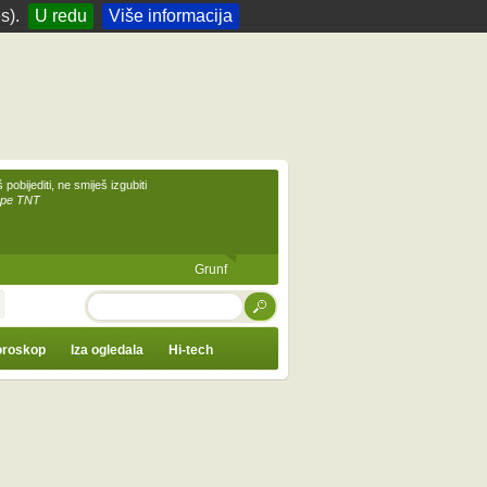
s).
U redu
Više informacija
 pobijediti, ne smiješ izgubiti
upe TNT
Grunf
TRAŽI
roskop
Iza ogledala
Hi-tech