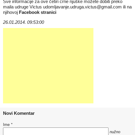
Sve informacije za ove četiri crne njuške možete dobiti preko
maila udruge Victus
udomljavanje.udruga.victus@gmail.com
ili na
njihovoj
Facebook stranici
26.01.2014. 09:53:00
Novi Komentar
Ime
*
nužno