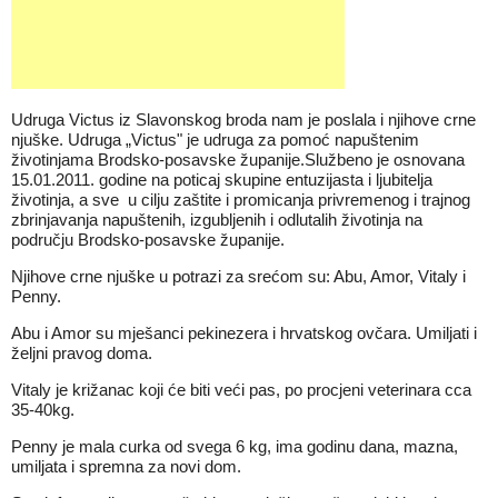
Udruga Victus iz Slavonskog broda nam je poslala i njihove crne
njuške.
Udruga „Victus" je udruga za pomoć napuštenim
životinjama Brodsko-posavske županije.
Službeno je osnovana
15.01.2011. godine na poticaj skupine entuzijasta i ljubitelja
životinja, a sve u cilju zaštite i promicanja privremenog i trajnog
zbrinjavanja napuštenih, izgubljenih i odlutalih životinja na
području Brodsko-posavske županije.
Njihove crne njuške u potrazi za srećom su: Abu, Amor, Vitaly i
Penny.
Abu i Amor su mješanci pekinezera i hrvatskog ovčara. Umiljati i
željni pravog doma.
Vitaly je križanac koji će biti veći pas, po procjeni veterinara cca
35-40kg.
Penny je mala curka od svega 6 kg, ima godinu dana, mazna,
umiljata i spremna za novi dom.