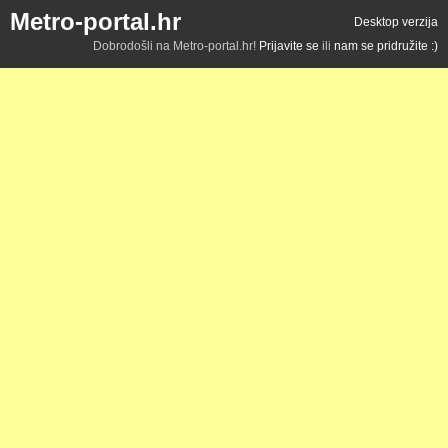
Metro-portal.hr
Desktop verzija
Dobrodošli na Metro-portal.hr!
Prijavite se
ili
nam se pridružite :)