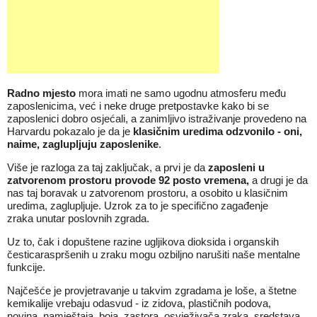
Radno mjesto
mora imati ne samo ugodnu atmosferu među
zaposlenicima, već i neke druge pretpostavke kako bi se
zaposlenici dobro osjećali, a zanimljivo istraživanje provedeno na
Harvardu pokazalo je da je
klasičnim uredima odzvonilo - oni,
naime, zaglupljuju zaposlenike
.
Više je razloga za taj zaključak, a prvi je da
zaposleni u
zatvorenom prostoru provode 92 posto vremena,
a drugi je da
nas taj boravak u zatvorenom prostoru, a osobito u klasičnim
uredima, zaglupljuje. Uzrok za to je specifično zagađenje
zraka unutar
poslovnih
zgrada.
Uz to, čak i dopuštene razine ugljikova dioksida i organskih
česticaraspršenih u zraku mogu ozbiljno narušiti naše mentalne
funkcije.
Najčešće je provjetravanje u takvim
zgradama
je loše, a štetne
kemikalije vrebaju odasvud - iz zidova, plastičnih podova,
novina,
namještaja
, boja, zastora, osvježivača zraka, sredstava