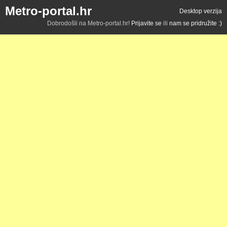
Metro-portal.hr
Desktop verzija
Dobrodošli na Metro-portal.hr!
Prijavite se
ili
nam se pridružite :)