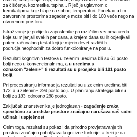
za čišćenje, kozmetike, tepiha... Riječ je uglavnom o
kemikalijama koje hlape na sobnoj temperaturi. Ponekad u tim
zatvorenim prostorima zagađenje može biti i do 100 veće nego na
otvorenom prostoru.
Istraživanje je podijelilo zaposlenike po različitim vrstama ureda
koje su mijenjali svakih par dana, a krajem dana su ih ocjenjivali
putem računalnog testat koji je mjerio devet različitih
područja neophodnih za dobro funkcioniranje na poslu.
Rezultati kognitivnih testova u zelenim uredima bili su 61 posto
bolji nego u konvencionalnima, a
u uredima s
oznakom "zeleni+" ti rezultati su u prosjeku bili 101 posto
bolji
.
Pri procesuiranju informacija rezultati su u zelenim uredima biti
172, a u zelenim+ 299 posto bolji. U planiranju strategija bili su
bolji za 183, odnosno 288 posto.
Zaključak znanstvenika je jednoglasan -
zagađenje zraka
specifično za uredske prostore značajno narušava naš radni
učinak i uspješnost
.
Osim toga, rezultati su pokazli da prirodno provjetravanje tih
prostora značajno poboljšava kognitivne funkcije, a treći je da