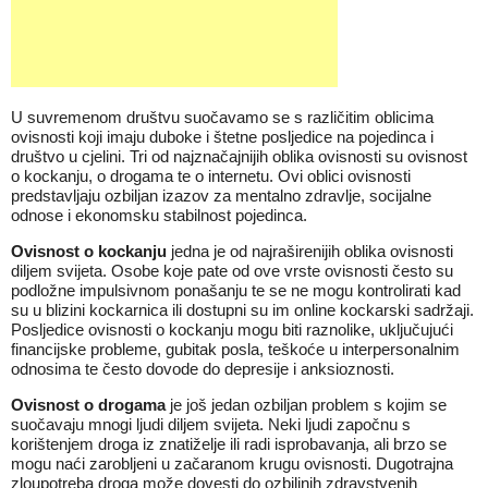
U suvremenom društvu suočavamo se s različitim oblicima
ovisnosti koji imaju duboke i štetne posljedice na pojedinca i
društvo u cjelini. Tri od najznačajnijih oblika ovisnosti su ovisnost
o kockanju, o drogama te o internetu. Ovi oblici ovisnosti
predstavljaju ozbiljan izazov za mentalno zdravlje, socijalne
odnose i ekonomsku stabilnost pojedinca.
Ovisnost o kockanju
jedna je od najraširenijih oblika ovisnosti
diljem svijeta. Osobe koje pate od ove vrste ovisnosti često su
podložne impulsivnom ponašanju te se ne mogu kontrolirati kad
su u blizini kockarnica ili dostupni su im online kockarski sadržaji.
Posljedice ovisnosti o kockanju mogu biti raznolike, uključujući
financijske probleme, gubitak posla, teškoće u interpersonalnim
odnosima te često dovode do depresije i anksioznosti.
Ovisnost o drogama
je još jedan ozbiljan problem s kojim se
suočavaju mnogi ljudi diljem svijeta. Neki ljudi započnu s
korištenjem droga iz znatiželje ili radi isprobavanja, ali brzo se
mogu naći zarobljeni u začaranom krugu ovisnosti. Dugotrajna
zloupotreba droga može dovesti do ozbiljnih zdravstvenih