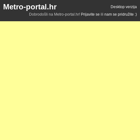
Metro-portal.hr
Desktop verzija
Dobrodošli na Metro-portal.hr!
Prijavite se
ili
nam se pridružite :)