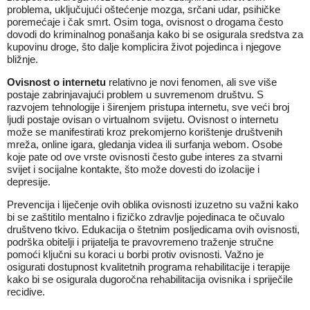
problema, uključujući oštećenje mozga, srčani udar, psihičke
poremećaje i čak smrt. Osim toga, ovisnost o drogama često
dovodi do kriminalnog ponašanja kako bi se osigurala sredstva za
kupovinu droge, što dalje komplicira život pojedinca i njegove
bližnje.
Ovisnost o internetu
relativno je novi fenomen, ali sve više
postaje zabrinjavajući problem u suvremenom društvu. S
razvojem tehnologije i širenjem pristupa internetu, sve veći broj
ljudi postaje ovisan o virtualnom svijetu. Ovisnost o internetu
može se manifestirati kroz prekomjerno korištenje društvenih
mreža, online igara, gledanja videa ili surfanja webom. Osobe
koje pate od ove vrste ovisnosti često gube interes za stvarni
svijet i socijalne kontakte, što može dovesti do izolacije i
depresije.
Prevencija i liječenje ovih oblika ovisnosti izuzetno su važni kako
bi se zaštitilo mentalno i fizičko zdravlje pojedinaca te očuvalo
društveno tkivo. Edukacija o štetnim posljedicama ovih ovisnosti,
podrška obitelji i prijatelja te pravovremeno traženje stručne
pomoći ključni su koraci u borbi protiv ovisnosti. Važno je
osigurati dostupnost kvalitetnih programa rehabilitacije i terapije
kako bi se osigurala dugoročna rehabilitacija ovisnika i spriječile
recidive.