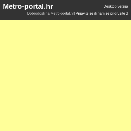
Metro-portal.hr
Desktop verzija
Dobrodošli na Metro-portal.hr!
Prijavite se
ili
nam se pridružite :)