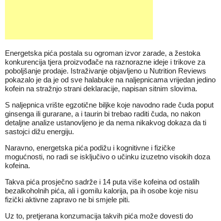
Energetska pića postala su ogroman izvor zarade, a žestoka
konkurencija tjera proizvođače na raznorazne ideje i trikove za
poboljšanje prodaje. Istraživanje objavljeno u Nutrition Reviews
pokazalo je da je od sve halabuke na naljepnicama vrijedan jedino
kofein na stražnjo strani deklaracije, napisan sitnim slovima.
S naljepnica vrište egzotične biljke koje navodno rade čuda poput
ginsenga ili gurarane, a i taurin bi trebao raditi čuda, no nakon
detaljne analize ustanovljeno je da nema nikakvog dokaza da ti
sastojci dižu energiju.
Naravno, energetska pića podižu i kognitivne i fizičke
mogućnosti, no radi se isključivo o učinku izuzetno visokih doza
kofeina.
Takva pića prosječno sadrže i 14 puta više kofeina od ostalih
bezalkoholnih pića, ali i gomilu kalorija, pa ih osobe koje nisu
fizički aktivne zapravo ne bi smjele piti.
Uz to, pretjerana konzumacija takvih pića može dovesti do