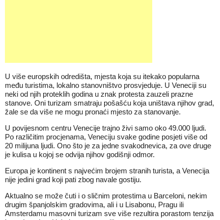
U više europskih odredišta, mjesta koja su itekako popularna
među turistima, lokalno stanovništvo prosvjeduje. U Veneciji su
neki od njih proteklih godina u znak protesta zauzeli prazne
stanove. Oni turizam smatraju pošašću koja uništava njihov grad,
žale se da više ne mogu pronaći mjesto za stanovanje.
U povijesnom centru Venecije trajno živi samo oko 49.000 ljudi.
Po različitim procjenama, Veneciju svake godine posjeti više od
20 milijuna ljudi. Ono što je za jedne svakodnevica, za ove druge
je kulisa u kojoj se odvija njihov godišnji odmor.
Europa je kontinent s najvećim brojem stranih turista, a Venecija
nije jedini grad koji pati zbog navale gostiju.
Aktualno se može čuti i o sličnim protestima u Barceloni, nekim
drugim španjolskim gradovima, ali i u Lisabonu, Pragu ili
Amsterdamu masovni turizam sve više rezultira porastom tenzija