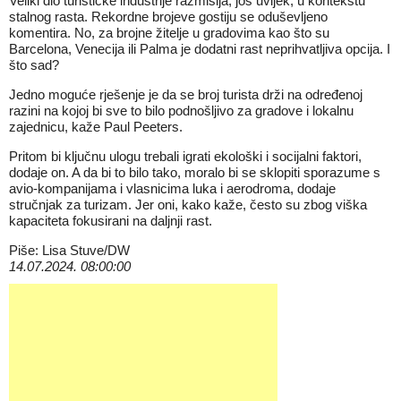
Veliki dio turističke industrije razmišlja, još uvijek, u kontekstu
stalnog rasta. Rekordne brojeve gostiju se oduševljeno
komentira. No, za brojne žitelje u gradovima kao što su
Barcelona, Venecija ili Palma je dodatni rast neprihvatljiva opcija. I
što sad?
Jedno moguće rješenje je da se broj turista drži na određenoj
razini na kojoj bi sve to bilo podnošljivo za gradove i lokalnu
zajednicu, kaže Paul Peeters.
Pritom bi ključnu ulogu trebali igrati ekološki i socijalni faktori,
dodaje on. A da bi to bilo tako, moralo bi se sklopiti sporazume s
avio-kompanijama i vlasnicima luka i aerodroma, dodaje
stručnjak za turizam. Jer oni, kako kaže, često su zbog viška
kapaciteta fokusirani na daljnji rast.
Piše: Lisa Stuve/DW
14.07.2024. 08:00:00