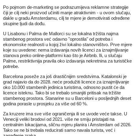
Po pojmom de-marketing se podrazumijeva reklamne strategije
čiji je cilj neki proizvod učiniti manje atraktivnim - u ovom slučaju,
dakle u gradu Amsterdamu, cilj te mjere je demotivirati određene
skupine ljudi da dođu.
U Lisabonu i Palma de Mallorci su se lokalna tržišta najma
stambenog prostora već odavno "oprostila" od potreba i
ekonomske realnosti u kojoj živi lokalno stanovništvo. Prve mjere
koje su uvedene: nema izdavanja novih licenci za iznajmljivanje
stanova preko online-platformi kao što je Airbnb. Ili, u slučaju
Palme, restriktivnija pravila oko izdavanja nekretnina za turističke
potrebe.
Barcelona poseže za još drastičnijim sredstvima. Katalonski je
grad najavio da do 2028. neće produžiti licence za iznajmljivanje
oko 10.000 stambenih jedinica turistima, odnosno pustit će da
licence isteknu. Tako bi se trebalo smanjiti pritisak na tržište
stambenog prostora. Stanarine su u Barceloni u posljednjih deset
godina porasle u prosjeku za više od 60 %.
Za kruzere ima sve više ograničenja ili se uvode veće takse. U
Veneciji veliki brodovi od 2021. više ne smiju pristajati na
centralnim lokacijama, sličnu mjeru planira i Amsterdam od 2026.
Tako se ne bi trebala reducirati samo navala turista, već i
zagađenje zraka.