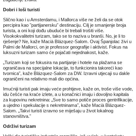
Dobri i loši turisti
Slično kao i u Amsterdamu, i Mallorca više ne želi da se otok
percipira kao "partijanersku" destinaciju. Cilj je smanjenje broja
turista, a oni koji dođu ubuduće bi trebali trošiti više.
Visokokvalitetni turizam, tako se to naziva u branši. No, je li to
rješenje? Ne, kaže Macià Blázquez-Salom. Ovaj Španjolac živi u
Palmi de Mallorci, on je professor geografije i aktivist. Fokus na
luksuzni turizam samo će pojačati nejednakost, kaže.
„Turizam koji se fokusira na partijanje i hotele na plažama se
ograničava na specijalne lokacije, to funkcionira takoreći kao
tvornica", kaže Blázquez-Salom za DW. Izravni utjecaji su dakle
ograničeni na relativno mali dio općina.
Imućniji turisti pak imaju veće prohtjeve, kaže on, troše više vode,
idu češće na kraće izlete, a u konačnici imaju i dovoljno kapitala
za kupovinu nekretnina: „Sve to samo potiče proces gentrifikacije,
a ujedno i spekulacije s nekretninama", kaže Macià Blázquez-
Salom. „Takvi turisti izravno se miješaju u život lokalnog
stanovništva."
Održivi turizam