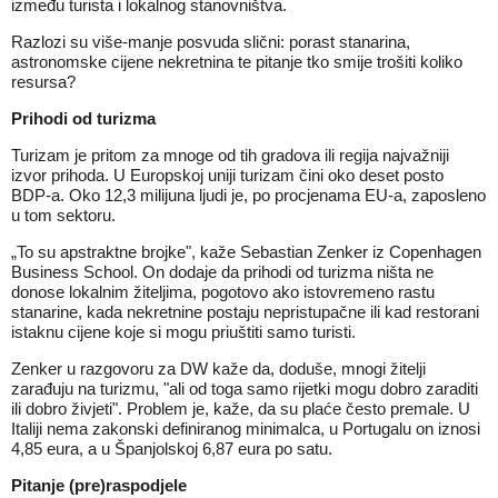
između turista i lokalnog stanovništva.
Razlozi su više-manje posvuda slični: porast stanarina,
astronomske cijene nekretnina te pitanje tko smije trošiti koliko
resursa?
Prihodi od turizma
Turizam je pritom za mnoge od tih gradova ili regija najvažniji
izvor prihoda. U Europskoj uniji turizam čini oko deset posto
BDP-a. Oko 12,3 milijuna ljudi je, po procjenama EU-a, zaposleno
u tom sektoru.
„To su apstraktne brojke", kaže Sebastian Zenker iz Copenhagen
Business School. On dodaje da prihodi od turizma ništa ne
donose lokalnim žiteljima, pogotovo ako istovremeno rastu
stanarine, kada nekretnine postaju nepristupačne ili kad restorani
istaknu cijene koje si mogu priuštiti samo turisti.
Zenker u razgovoru za DW kaže da, doduše, mnogi žitelji
zarađuju na turizmu, "ali od toga samo rijetki mogu dobro zaraditi
ili dobro živjeti". Problem je, kaže, da su plaće često premale. U
Italiji nema zakonski definiranog minimalca, u Portugalu on iznosi
4,85 eura, a u Španjolskoj 6,87 eura po satu.
Pitanje (pre)raspodjele