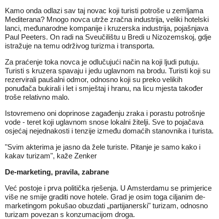
Kamo onda odlazi sav taj novac koji turisti potroše u zemljama
Mediterana? Mnogo novca utrže zračna industrija, veliki hotelski
lanci, međunarodne kompanije i kruzerska industrija, pojašnjava
Paul Peeters. On radi na Sveučilištu u Bredi u Nizozemskoj, gdje
istražuje na temu održivog turizma i transporta.
Za praćenje toka novca je odlučujući način na koji ljudi putuju.
Turisti s kruzera spavaju i jedu uglavnom na brodu. Turisti koji su
rezervirali paušalni odmor, odnosno koji su preko velikih
ponuđača bukirali i let i smještaj i hranu, na licu mjesta također
troše relativno malo.
Istovremeno oni doprinose zagađenju zraka i porastu potrošnje
vode - teret koji uglavnom snose lokalni žitelji. Sve to pojačava
osjećaj nejednakosti i tenzije između domaćih stanovnika i turista.
"Svim akterima je jasno da žele turiste. Pitanje je samo kako i
kakav turizam", kaže Zenker
De-marketing, pravila, zabrane
Već postoje i prva politička rješenja. U Amsterdamu se primjerice
više ne smije graditi nove hotele. Grad je osim toga ciljanim de-
marketingom pokušao obuzdati „partijanerski" turizam, odnosno
turizam povezan s konzumacijom droga.