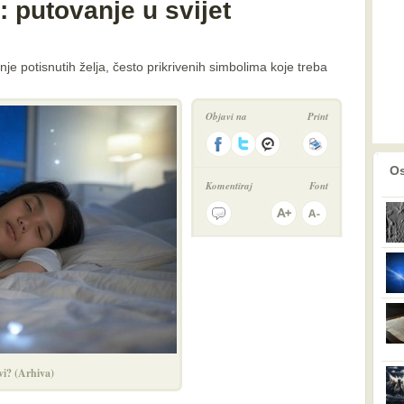
 putovanje u svijet
je potisnutih želja, često prikrivenih simbolima koje treba
Objavi na
Print
prethodno
2
Os
Komentiraj
Font
i? (Arhiva)