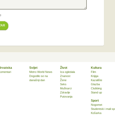
e
TAR
Hrvatska
Svijet
Život
Kultura
omentari
Metro World News
Iza ogledala
Film
Dogodilo se na
Znanost
Knjiga
današnji dan
Žene
Kazalište
Seks
Glazba
Muškarci
Clubbing
Zdravlje
Stand up
Putovanja
Sport
Nogomet
Studentski i mali sp
Košarka