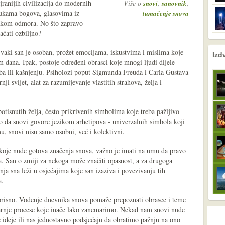
jranijih civilizacija do modernih
Više o
,
,
snovi
sanovnik
orukama bogova, glasovima iz
tumačenje snova
jekom odmora. No što zapravo
aćati ozbiljno?
vaki san je osoban, prožet emocijama, iskustvima i mislima koje
nema prethodne s
nema sljede
Izd
m dana. Ipak, postoje određeni obrasci koje mnogi ljudi dijele -
uba ili kašnjenju. Psiholozi poput Sigmunda Freuda i Carla Gustava
ji svijet, alat za razumijevanje vlastitih strahova, želja i
otisnutih želja, često prikrivenih simbolima koje treba pažljivo
rao da snovi govore jezikom arhetipova - univerzalnih simbola koji
u, snovi nisu samo osobni, već i kolektivni.
koje nude gotova značenja snova, važno je imati na umu da pravo
a. San o zmiji za nekoga može značiti opasnost, a za drugoga
nja sna leži u osjećajima koje san izaziva i povezivanju tih
a.
orisno. Vođenje dnevnika snova pomaže prepoznati obrasce i teme
tarnje procese koje inače lako zanemarimo. Nekad nam snovi nude
e ideje ili nas jednostavno podsjećaju da obratimo pažnju na ono