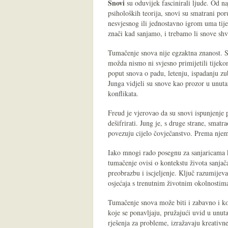
Snovi
su oduvijek fascinirali ljude. Od na
psiholoških teorija, snovi su smatrani p
nesvjesnog ili jednostavno igrom uma ti
znači kad sanjamo, i trebamo li snove shv
Tumačenje snova nije egzaktna znanost. S
možda nismo ni svjesno primijetili tijeko
poput snova o padu, letenju, ispadanju z
Junga vidjeli su snove kao prozor u unutarn
konflikata.
Freud je vjerovao da su snovi ispunjenje p
dešifrirati. Jung je, s druge strane, smat
povezuju cijelo čovječanstvo. Prema njem
Iako mnogi rado posegnu za sanjaricama 
tumačenje ovisi o kontekstu života sanjač
preobrazbu i iscjeljenje. Ključ razumijeva
osjećaja s trenutnim životnim okolnostim
Tumačenje snova može biti i zabavno i k
koje se ponavljaju, pružajući uvid u unu
rješenja za probleme, izražavaju kreativn