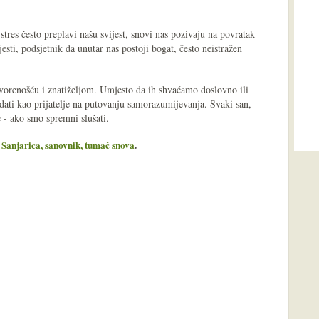
res često preplavi našu svijest, snovi nas pozivaju na povratak
esti, podsjetnik da unutar nas postoji bogat, često neistražen
tvorenošću i znatiželjom. Umjesto da ih shvaćamo doslovno ili
ati kao prijatelje na putovanju samorazumijevanja. Svaki san,
 - ako smo spremni slušati.
a
Sanjarica, sanovnik, tumač snova
.