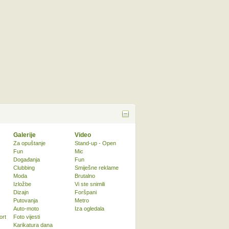
Galerije
Video
Za opuštanje
Stand-up - Open
Fun
Mic
Događanja
Fun
Clubbing
Smiješne reklame
Moda
Brutalno
Izložbe
Vi ste snimili
Dizajn
Foršpani
Putovanja
Metro
Auto-moto
Iza ogledala
ort
Foto vijesti
Karikatura dana