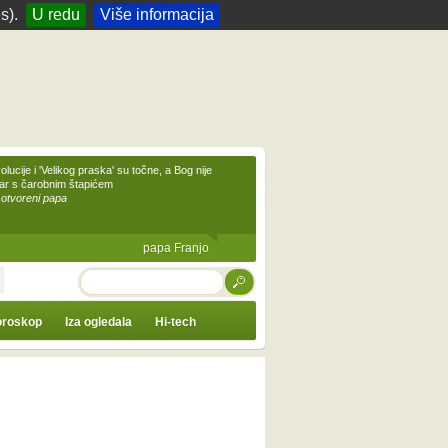
s).
U redu
Više informacija
olucije i 'Velikog praska' su točne, a Bog nije
čar s čarobnim štapićem
 otvoreni papa
papa Franjo
TRAŽI
roskop
Iza ogledala
Hi-tech