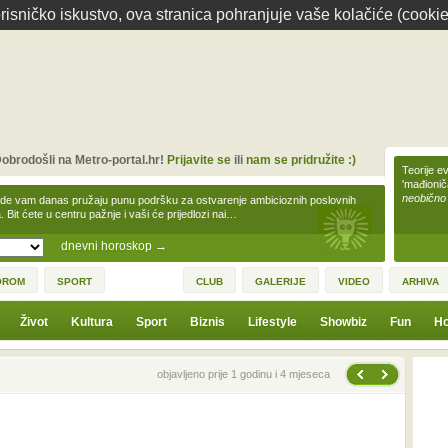
isničko iskustvo, ova stranica pohranjuje vaše kolačiće (cookie
obrodošli na Metro-portal.hr!
Prijavite se
ili
nam se pridružite :)
Teorije ev
'mađioni
neobično
zde vam danas pružaju punu podršku za ostvarenje ambicioznih poslovnih
a. Bit ćete u centru pažnje i vaši će prijedlozi nai…
dnevni horoskop
→
OROM
SPORT
CLUB
GALERIJE
VIDEO
ARHIVA
Život
Kultura
Sport
Biznis
Lifestyle
Showbiz
Fun
Ho
Sljedeća vijest
Prethodna vijest
objavljeno prije 1 godinu i 4 mjeseca