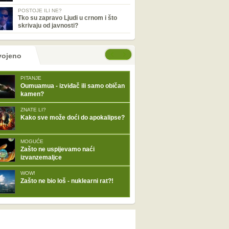
POSTOJE ILI NE?
Tko su zapravo Ljudi u crnom i što
skrivaju od javnosti?
tranice
će stranice
vojeno
PITANJE
Oumuamua - izviđač ili samo običan
kamen?
ZNATE LI?
Kako sve može doći do apokalipse?
MOGUĆE
Zašto ne uspijevamo naći
izvanzemaljce
WOW!
Zašto ne bio loš - nuklearni rat?!