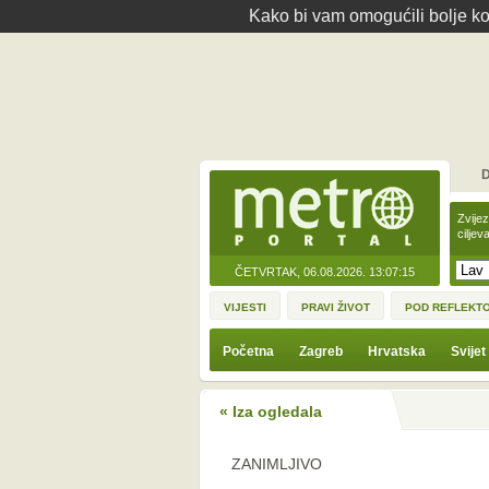
Kako bi vam omogućili bolje kor
D
Zvije
ciljev
ČETVRTAK, 06.08.2026.
13:07:15
VIJESTI
PRAVI ŽIVOT
POD REFLEKT
Početna
Zagreb
Hrvatska
Svijet
« Iza ogledala
ZANIMLJIVO