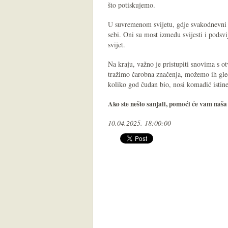
što potiskujemo.
U suvremenom svijetu, gdje svakodnevni st
sebi. Oni su most između svijesti i podsvij
svijet.
Na kraju, važno je pristupiti snovima s o
tražimo čarobna značenja, možemo ih gled
koliko god čudan bio, nosi komadić istine
Ako ste nešto sanjali, pomoći će vam naš
10.04.2025. 18:00:00