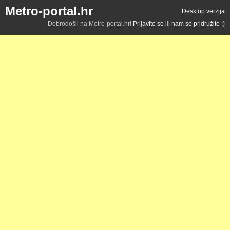
Metro-portal.hr
Desktop verzija
Dobrodošli na Metro-portal.hr!
Prijavite se
ili
nam se pridružite :)