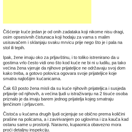
Čišćenje kuće jedan je od onih zadataka koji nikome nisu dragi,
osim opsesivnih čistunaca koji hodaju za vama s malim
usisavačem i sklanjaju svaku mrvicu prije nego što je i pala na
stol ili tepih.
Ipak, žene imaju oko za prljavštinu, i to toliko istrenirano da u
gostima vrlo često vidi ono što kod kuće ne bi ni u ludilu, pa tako
većina žena vjeruje da njihove prijateljice ne održavaju svoj dom
kako treba, a gotovo polovica ogovara svoje prijateljice koje
smatra najlošijim kućanicama.
Čak 63 posto žena misli da su kuće njihovih prijateljica i susjeda
prljavije od njihovih, a većina ljudi u istraživanju na 2 tisuće osoba
priznalo je da imaju barem jednog prijatelja kojeg smatraju
ljenčinom i prljavcem.
Čistoća u kućama drugih ljudi ocjenjuje se obično prema količini
prašine na policama, a i zavirivanjem po uglovima i iza kauča kad
ostanu same u prostoriji. Naravno, kupaonica obavezno mora
proći detaljnu inspekciju.