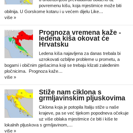
povremenu kišu, koja mjestimice može biti
obilnija. U Gorskome kotaru i u većem dijelu Like…
više »
Prognoza vremena kaže -
ledena kiša okovat će
Hrvatsku
Ledena kiša najavljena za danas trebala bi
uzrokovati ozbiljne probleme u prometu, a
bogami i običnim pješacima koji se trebaju klizati zaleđenim
pločnicima. Prognoza kaže…
više »
Stiže nam ciklona s
grmljavinskim pljuskovima
Ciklona koja je potopila Italiju stiže u naše
krajeve, pa se već tijekom popodneva očekuje
uz više oblaka mjestimice će biti i kiše te
lokalnih pljuskova s grmljavinom,…
više »