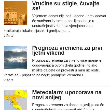
Vrućine su stigle, čuvajte
se!
Vrijemem danas nije baš ugodno - prevladavat
će sunčano i vruće, a poslijepodne je u
unutrašnjosti vrlo mala vjerojatnost za
kratkotrajni lokalni pljusak ili grmljavinu,…
više »
Prognoza vremena za prvi
ljetni vikend
Prognoza vremena za vikend više manje je
odgovarajuća ovom dijelu godine, no ako
mislite da ćete ga provesti u miru uz roštilj,
varate se - pripazite na nagle promjene vremena i…
više »
Meteoalarm upozorava na
novi snijeg
Prognoza vremena za danas najavljuje da će
u unutrašnjosti prevladavati oblačno uz