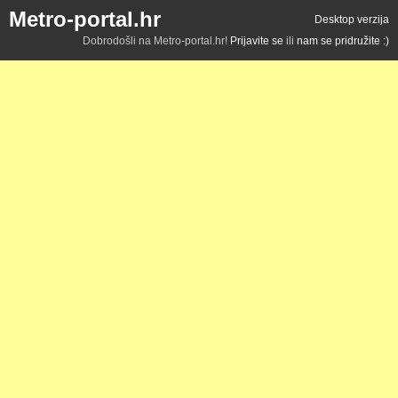
Metro-portal.hr
Desktop verzija
Dobrodošli na Metro-portal.hr!
Prijavite se
ili
nam se pridružite :)