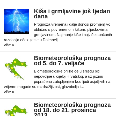
Kiša i grmljavine još tjedan
dana
Prognoza vremena i dalje donosi promjenljivo
oblačno s povremenom kišom, pljuskovima i
grmljavinom. Najmanje kiše i najviše sunčanih
razdoblja očekuje se u Dalmaciji.…
više »
Biometeorološka prognoza
od 5. do 7. veljače
Biometeorološke prilike će u srijedu biti
nepovoljne u cijeloj Hrvatskoj, a uz južinu
popraćenu zatopljenjem kod ljudi osjetljivih na
vrijeme moguće su razdražljivost, glavobolja i…
više »
Biometeorološka prognoza
od 18. do 21. prosinca
2013.