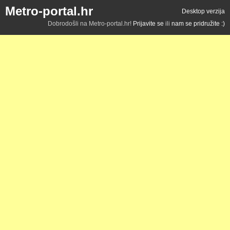
Metro-portal.hr
Desktop verzija
Dobrodošli na Metro-portal.hr!
Prijavite se
ili
nam se pridružite :)