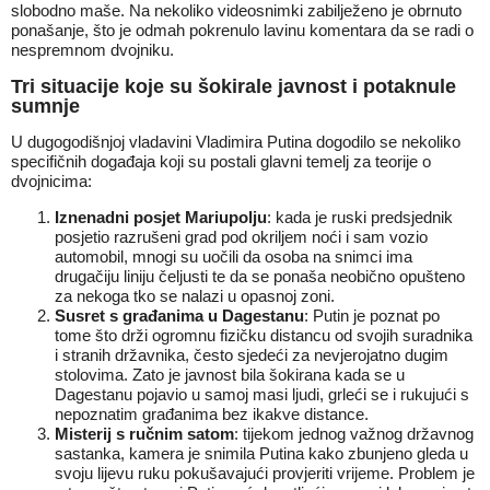
slobodno maše. Na nekoliko videosnimki zabilježeno je obrnuto
ponašanje, što je odmah pokrenulo lavinu komentara da se radi o
nespremnom dvojniku.
Tri situacije koje su šokirale javnost i potaknule
sumnje
U dugogodišnjoj vladavini Vladimira Putina dogodilo se nekoliko
specifičnih događaja koji su postali glavni temelj za teorije o
dvojnicima:
Iznenadni posjet Mariupolju
: kada je ruski predsjednik
posjetio razrušeni grad pod okriljem noći i sam vozio
automobil, mnogi su uočili da osoba na snimci ima
drugačiju liniju čeljusti te da se ponaša neobično opušteno
za nekoga tko se nalazi u opasnoj zoni.
Susret s građanima u Dagestanu
: Putin je poznat po
tome što drži ogromnu fizičku distancu od svojih suradnika
i stranih državnika, često sjedeći za nevjerojatno dugim
stolovima. Zato je javnost bila šokirana kada se u
Dagestanu pojavio u samoj masi ljudi, grleći se i rukujući s
nepoznatim građanima bez ikakve distance.
Misterij s ručnim satom
: tijekom jednog važnog državnog
sastanka, kamera je snimila Putina kako zbunjeno gleda u
svoju lijevu ruku pokušavajući provjeriti vrijeme. Problem je