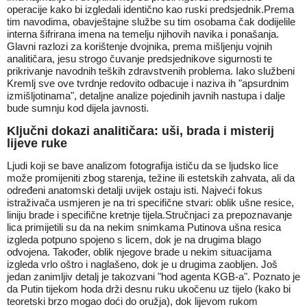
operacije kako bi izgledali identično kao ruski predsjednik.Prema
tim navodima, obavještajne službe su tim osobama čak dodijelile
interna šifrirana imena na temelju njihovih navika i ponašanja.
Glavni razlozi za korištenje dvojnika, prema mišljenju vojnih
analitičara, jesu strogo čuvanje predsjednikove sigurnosti te
prikrivanje navodnih teških zdravstvenih problema. Iako službeni
Kremlj sve ove tvrdnje redovito odbacuje i naziva ih "apsurdnim
izmišljotinama", detaljne analize pojedinih javnih nastupa i dalje
bude sumnju kod dijela javnosti.
Ključni dokazi analitičara: uši, brada i misterij
lijeve ruke
Ljudi koji se bave analizom fotografija ističu da se ljudsko lice
može promijeniti zbog starenja, težine ili estetskih zahvata, ali da
određeni anatomski detalji uvijek ostaju isti. Najveći fokus
istraživača usmjeren je na tri specifične stvari: oblik ušne resice,
liniju brade i specifične kretnje tijela.Stručnjaci za prepoznavanje
lica primijetili su da na nekim snimkama Putinova ušna resica
izgleda potpuno spojeno s licem, dok je na drugima blago
odvojena. Također, oblik njegove brade u nekim situacijama
izgleda vrlo oštro i naglašeno, dok je u drugima zaobljen. Još
jedan zanimljiv detalj je takozvani "hod agenta KGB-a". Poznato je
da Putin tijekom hoda drži desnu ruku ukočenu uz tijelo (kako bi
teoretski brzo mogao doći do oružja), dok lijevom rukom