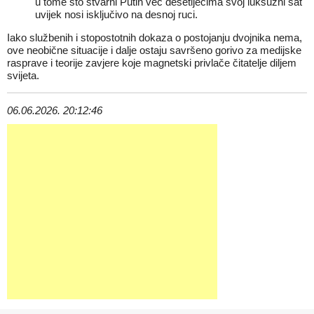
u tome što stvarni Putin već desetljećima svoj luksuzni sat
uvijek nosi isključivo na desnoj ruci.
Iako službenih i stopostotnih dokaza o postojanju dvojnika nema,
ove neobične situacije i dalje ostaju savršeno gorivo za medijske
rasprave i teorije zavjere koje magnetski privlače čitatelje diljem
svijeta.
06.06.2026. 20:12:46