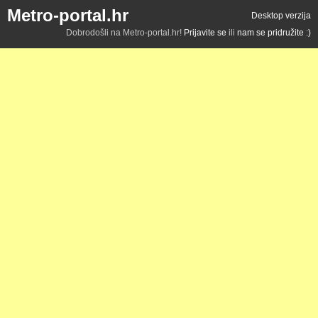
Metro-portal.hr
Desktop verzija
Dobrodošli na Metro-portal.hr!
Prijavite se
ili
nam se pridružite :)