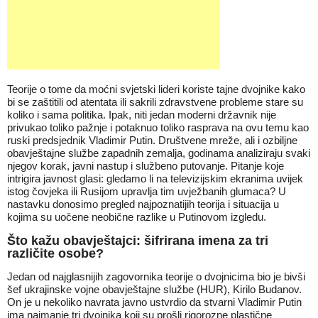
Teorije o tome da moćni svjetski lideri koriste tajne dvojnike kako
bi se zaštitili od atentata ili sakrili zdravstvene probleme stare su
koliko i sama politika. Ipak, niti jedan moderni državnik nije
privukao toliko pažnje i potaknuo toliko rasprava na ovu temu kao
ruski predsjednik Vladimir Putin. Društvene mreže, ali i ozbiljne
obavještajne službe zapadnih zemalja, godinama analiziraju svaki
njegov korak, javni nastup i službeno putovanje. Pitanje koje
intrigira javnost glasi: gledamo li na televizijskim ekranima uvijek
istog čovjeka ili Rusijom upravlja tim uvježbanih glumaca? U
nastavku donosimo pregled najpoznatijih teorija i situacija u
kojima su uočene neobične razlike u Putinovom izgledu.
Što kažu obavještajci: šifrirana imena za tri
različite osobe?
Jedan od najglasnijih zagovornika teorije o dvojnicima bio je bivši
šef ukrajinske vojne obavještajne službe (HUR), Kirilo Budanov.
On je u nekoliko navrata javno ustvrdio da stvarni Vladimir Putin
ima najmanje tri dvojnika koji su prošli rigorozne plastične