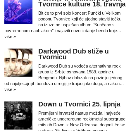
Tvornice kulture 18. travnja
Bit će to prvi solo koncert Punčki u Velikom
pogonu Tvornice koji će ujedno staviti točku
na izuzetno uspješan album "Sunčano s
povremenom naoblakom" i najaviti novo izdanje benda koje…
više »
Darkwood Dub stiže u
Tvornicu
Darkwood Dub su vodeća alternativna rock
grupa iz Srbije osnovana 1988. godine u
Beogradu. Njihov dolazak na poziciju jednog
od najutjecajnijih bendova u regiji je trajao jako dugo, a nakon…
više »
Down u Tvornici 25. lipnja
Premijerni hrvatski nastup možda i najveće
američke underground rock/metal supergrupe,
mitskih Down iz New Orleansa, dogodit će se
u utorak 25. lipnja u Velikom pogonu