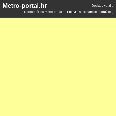
Metro-portal.hr
Desktop verzija
Dobrodošli na Metro-portal.hr!
Prijavite se
ili
nam se pridružite :)