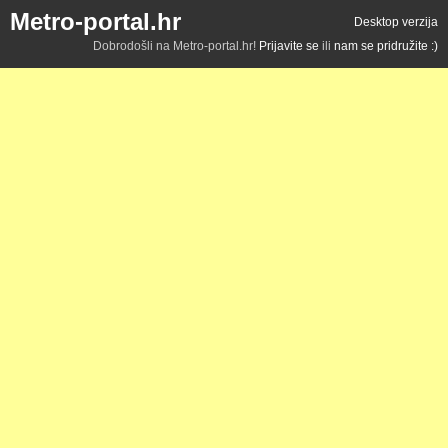
Metro-portal.hr
Desktop verzija
Dobrodošli na Metro-portal.hr!
Prijavite se
ili
nam se pridružite :)