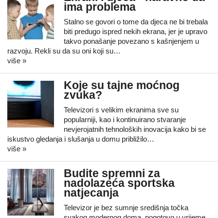
ima problema
Stalno se govori o tome da djeca ne bi trebala
biti predugo ispred nekih ekrana, jer je upravo
takvo ponašanje povezano s kašnjenjem u
razvoju. Rekli su da su oni koji su…
više »
Koje su tajne moćnog
zvuka?
Televizori s velikim ekranima sve su
popularniji, kao i kontinuirano stvaranje
nevjerojatnih tehnoloških inovacija kako bi se
iskustvo gledanja i slušanja u domu približilo…
više »
Budite spremni za
nadolazeća sportska
natjecanja
Televizor je bez sumnje središnja točka
svakog modernog doma, pogotovo u vrijeme