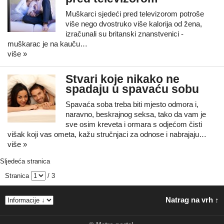
Muškarci sjedeći pred televizorom potroše
više nego dvostruko više kalorija od žena,
izračunali su britanski znanstvenici -
muškarac je na kauču…
više »
Stvari koje nikako ne
spadaju u spavaću sobu
Spavaća soba treba biti mjesto odmora i,
naravno, beskrajnog seksa, tako da vam je
sve osim kreveta i ormara s odjećom čisti
višak koji vas ometa, kažu stručnjaci za odnose i nabrajaju…
više »
Sljedeća stranica
Stranica
/ 3
Natrag na vrh ↑