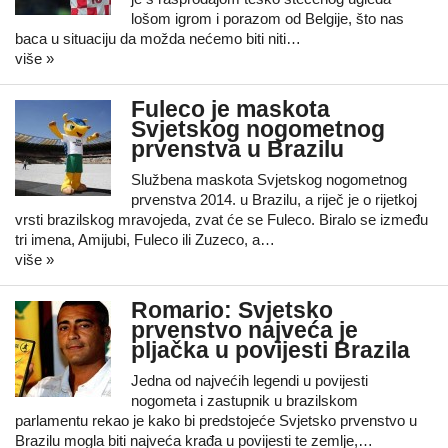
lošom igrom i porazom od Belgije, što nas
baca u situaciju da možda nećemo biti niti…
više »
Fuleco je maskota
Svjetskog nogometnog
prvenstva u Brazilu
Službena maskota Svjetskog nogometnog
prvenstva 2014. u Brazilu, a riječ je o rijetkoj
vrsti brazilskog mravojeda, zvat će se Fuleco. Biralo se između
tri imena, Amijubi, Fuleco ili Zuzeco, a…
više »
Romario: Svjetsko
prvenstvo najveća je
pljačka u povijesti Brazila
Jedna od najvećih legendi u povijesti
nogometa i zastupnik u brazilskom
parlamentu rekao je kako bi predstojeće Svjetsko prvenstvo u
Brazilu mogla biti najveća krađa u povijesti te zemlje,…