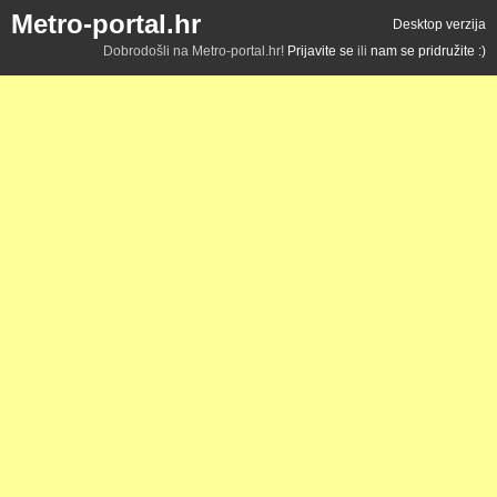
Metro-portal.hr
Desktop verzija
Dobrodošli na Metro-portal.hr!
Prijavite se
ili
nam se pridružite :)