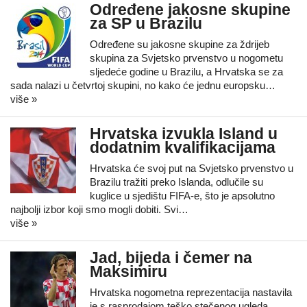
Određene jakosne skupine
za SP u Brazilu
Određene su jakosne skupine za ždrijeb
skupina za Svjetsko prvenstvo u nogometu
sljedeće godine u Brazilu, a Hrvatska se za
sada nalazi u četvrtoj skupini, no kako će jednu europsku…
više »
Hrvatska izvukla Island u
dodatnim kvalifikacijama
Hrvatska će svoj put na Svjetsko prvenstvo u
Brazilu tražiti preko Islanda, odlučile su
kuglice u sjedištu FIFA-e, što je apsolutno
najbolji izbor koji smo mogli dobiti. Svi…
više »
Jad, bijeda i čemer na
Maksimiru
Hrvatska nogometna reprezentacija nastavila
je s rasprodajom teško stečenog ugleda