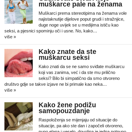
muškarce pale na ženama
Muškarci prema stereotipima na ženama vole
najistaknutije dijelove poput grudi i stražnjice,
duge noge uvijek se u medijima ističu kao
seksi, a pjesnici spominju oči i usne. No, kako…
više »
Kako znate da ste
muškarcu seksi
Kako znati da se ne samo sviđate muškarcu
koji vas zanima, već i da ste mu prilično
seksi? Bilo bi simpatično da smo otvoreno
društvo gdje se takve izjave ne bi primale kao neka…
više »
Kako žene podižu
samopouzdanje
Raspoloženja se mijenjaju od situacije do
situacije, pa ako ste dan i započeli otvoreno,
puno elana i veselo, dovoljna je jedna potpuno