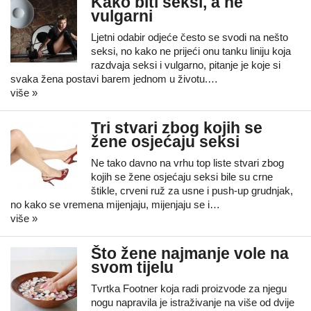
Kako biti seksi, a ne
vulgarni
Ljetni odabir odjeće često se svodi na nešto
seksi, no kako ne prijeći onu tanku liniju koja
razdvaja seksi i vulgarno, pitanje je koje si
svaka žena postavi barem jednom u životu.…
više »
Tri stvari zbog kojih se
žene osjećaju seksi
Ne tako davno na vrhu top liste stvari zbog
kojih se žene osjećaju seksi bile su crne
štikle, crveni ruž za usne i push-up grudnjak,
no kako se vremena mijenjaju, mijenjaju se i…
više »
Što žene najmanje vole na
svom tijelu
Tvrtka Footner koja radi proizvode za njegu
nogu napravila je istraživanje na više od dvije