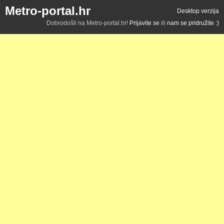
Metro-portal.hr
Desktop verzija
Dobrodošli na Metro-portal.hr!
Prijavite se
ili
nam se pridružite :)