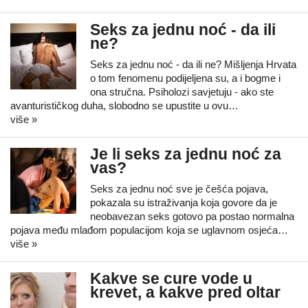
Seks za jednu noć - da ili
ne?
Seks za jednu noć - da ili ne? Mišljenja Hrvata
o tom fenomenu podijeljena su, a i bogme i
ona stručna. Psiholozi savjetuju - ako ste
avanturističkog duha, slobodno se upustite u ovu…
više »
Je li seks za jednu noć za
vas?
Seks za jednu noć sve je češća pojava,
pokazala su istraživanja koja govore da je
neobavezan seks gotovo pa postao normalna
pojava među mlađom populacijom koja se uglavnom osjeća…
više »
Kakve se cure vode u
krevet, a kakve pred oltar