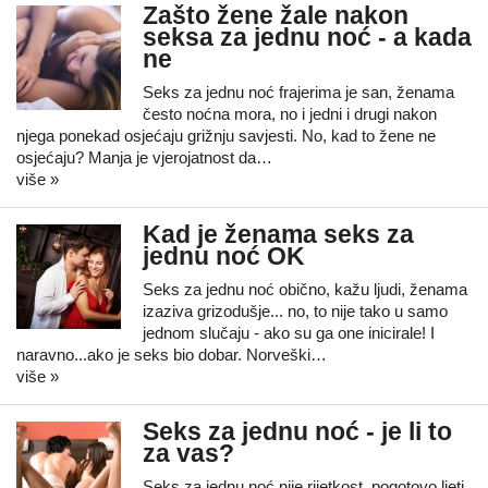
Zašto žene žale nakon
seksa za jednu noć - a kada
ne
Seks za jednu noć frajerima je san, ženama
često noćna mora, no i jedni i drugi nakon
njega ponekad osjećaju grižnju savjesti. No, kad to žene ne
osjećaju? Manja je vjerojatnost da…
više »
Kad je ženama seks za
jednu noć OK
Seks za jednu noć obično, kažu ljudi, ženama
izaziva grizodušje... no, to nije tako u samo
jednom slučaju - ako su ga one inicirale! I
naravno...ako je seks bio dobar. Norveški…
više »
Seks za jednu noć - je li to
za vas?
Seks za jednu noć nije rijetkost, pogotovo ljeti