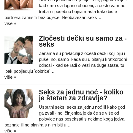
kad smo svi lagano obučeni, a često vam ne
treba ni posebno bujna mašta kako biste
partnera zamislili bez odjeće. Neobavezan seks…
više »
Zločesti dečki su samo za -
seks
Ženama su privlačniji zločesti dečki koji piju i
puše, no, samo kada su u pitanju kratkoročni
odnosi - kad se radi o vezi na duge staze, tu
ipak pobijeđuju 'dobrice'…
više »
Seks za jednu noć - koliko
je štetan za zdravlje?
Usputni seks, seks za jednu noć ili kako god
ga zvali - no, činjenica je da će se više od
polovice nas poseksati s nekime koga jedva
poznaje ili ne planira s njim biti u…
više »