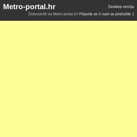
Metro-portal.hr
Desktop verzija
Dobrodošli na Metro-portal.hr!
Prijavite se
ili
nam se pridružite :)