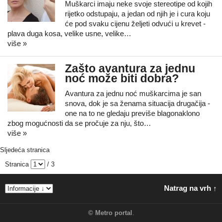
Muškarci imaju neke svoje stereotipe od kojih
rijetko odstupaju, a jedan od njih je i cura koju
će pod svaku cijenu željeti odvući u krevet -
plava duga kosa, velike usne, velike…
više »
Zašto avantura za jednu
noć može biti dobra?
Avantura za jednu noć muškarcima je san
snova, dok je sa ženama situacija drugačija -
one na to ne gledaju previše blagonaklono
zbog mogućnosti da se pročuje za nju, što…
više »
Sljedeća stranica
Stranica
/ 3
Natrag na vrh ↑
©
Metro portal
.