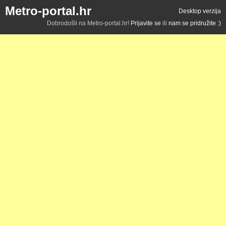
Metro-portal.hr
Desktop verzija
Dobrodošli na Metro-portal.hr!
Prijavite se
ili
nam se pridružite :)