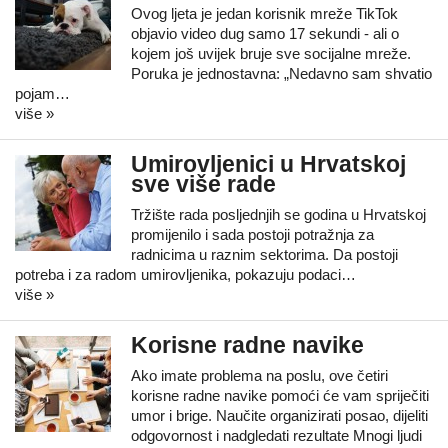
Ovog ljeta je jedan korisnik mreže TikTok
objavio video dug samo 17 sekundi - ali o
kojem još uvijek bruje sve socijalne mreže.
Poruka je jednostavna: „Nedavno sam shvatio
pojam…
više »
Umirovljenici u Hrvatskoj
sve više rade
Tržište rada posljednjih se godina u Hrvatskoj
promijenilo i sada postoji potražnja za
radnicima u raznim sektorima. Da postoji
potreba i za radom umirovljenika, pokazuju podaci…
više »
Korisne radne navike
Ako imate problema na poslu, ove četiri
korisne radne navike pomoći će vam spriječiti
umor i brige. Naučite organizirati posao, dijeliti
odgovornost i nadgledati rezultate Mnogi ljudi