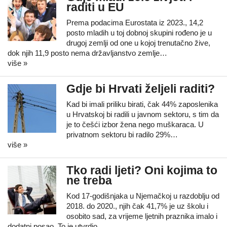
raditi u EU
Prema podacima Eurostata iz 2023., 14,2
posto mladih u toj dobnoj skupini rođeno je u
drugoj zemlji od one u kojoj trenutačno žive,
dok njih 11,9 posto nema državljanstvo zemlje…
više »
Gdje bi Hrvati željeli raditi?
Kad bi imali priliku birati, čak 44% zaposlenika
u Hrvatskoj bi radili u javnom sektoru, s tim da
je to češći izbor žena nego muškaraca. U
privatnom sektoru bi radilo 29%…
više »
Tko radi ljeti? Oni kojima to
ne treba
Kod 17-godišnjaka u Njemačkoj u razdoblju od
2018. do 2020., njih čak 41,7% je uz školu i
osobito sad, za vrijeme ljetnih praznika imalo i
dodatni posao. To je utvrdio…