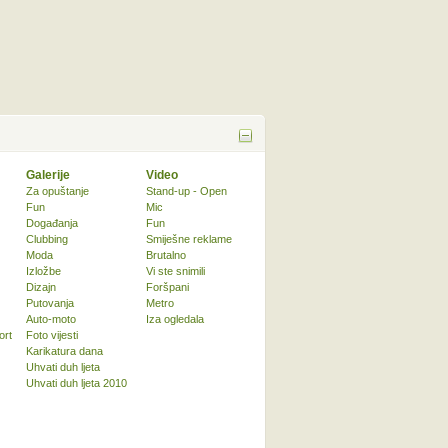
Galerije
Video
Za opuštanje
Stand-up - Open
Fun
Mic
Događanja
Fun
Clubbing
Smiješne reklame
Moda
Brutalno
Izložbe
Vi ste snimili
Dizajn
Foršpani
Putovanja
Metro
Auto-moto
Iza ogledala
ort
Foto vijesti
Karikatura dana
Uhvati duh ljeta
Uhvati duh ljeta 2010