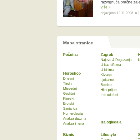
razvrgnuća bračne zaje
više »
objavljeno 12.11.2008. u 
Mapa stranice
Početna
Zagreb
Najave & Događanja
K
U kazalištima
U kinima
Horoskop
Klizanje
Dnevni
Ljekarne
Tjedni
Bolnice
Mjesečni
Hitni prijem
Godišnji
Info telefoni
Kineski
Erotski
Sanjarica
Numerologija
Analiza datuma
Iza ogledala
Analiza imena
Biznis
Lifestyle
Gastro
T