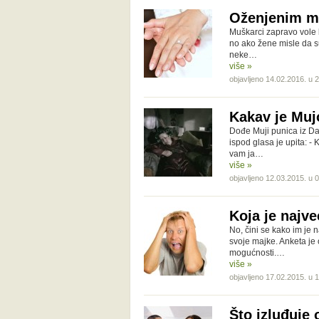
Oženjenim mu
Muškarci zapravo vole 
no ako žene misle da su
neke…
više »
objavljeno 14.02.2016. u 
Kakav je Muj
Dođe Muji punica iz Da
ispod glasa je upita: - 
vam ja…
više »
objavljeno 12.03.2015. u 
Koja je najv
No, čini se kako im je
svoje majke. Anketa je 
mogućnosti.…
više »
objavljeno 17.02.2015. u 
Što izluđuje