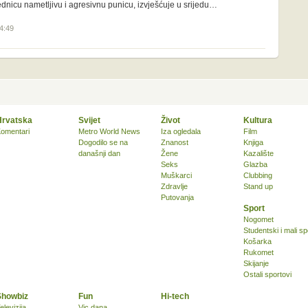
dnicu nametljivu i agresivnu punicu, izvješćuje u srijedu…
14:49
Hrvatska
Svijet
Život
Kultura
omentari
Metro World News
Iza ogledala
Film
Dogodilo se na
Znanost
Knjiga
današnji dan
Žene
Kazalište
Seks
Glazba
Muškarci
Clubbing
Zdravlje
Stand up
Putovanja
Sport
Nogomet
Studentski i mali sp
Košarka
Rukomet
Skijanje
Ostali sportovi
Showbiz
Fun
Hi-tech
elevizija
Vic dana