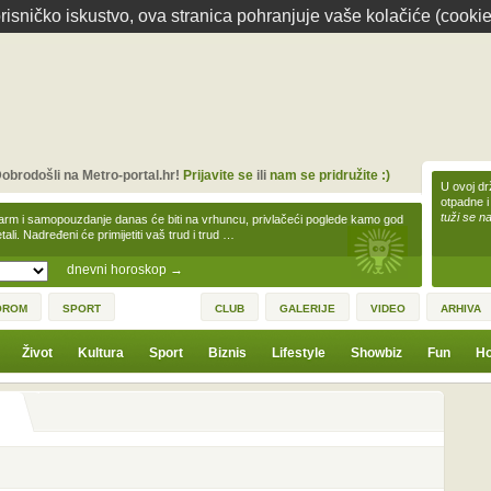
isničko iskustvo, ova stranica pohranjuje vaše kolačiće (cookie
obrodošli na Metro-portal.hr!
Prijavite se
ili
nam se pridružite :)
U ovoj dr
otpadne i
tuži se na
arm i samopouzdanje danas će biti na vrhuncu, privlačeći poglede kamo god
tali. Nadređeni će primijetiti vaš trud i trud …
dnevni horoskop
→
OROM
SPORT
CLUB
GALERIJE
VIDEO
ARHIVA
Život
Kultura
Sport
Biznis
Lifestyle
Showbiz
Fun
Ho