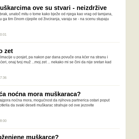
škarcima ove su stvari - neizdržive
brak, unatoč mitu o tome kako bježe od njega kao vrag od tamjana,
 ga tim činom cijepile od živciranja, varaju se - na scenu stupaju
20:01
o zet
lmacije u posjet, pa nakon par dana povuče ona kćer na stranu i
Kćeri, onaj tvoj muž ...moj zet ... nekako mi se čini da nije sretan kad
07:36
eća noćna mora muškaraca?
 najgora noćna mora, mogućnost da njihova partnerica ostari poput
otkrila da svaki deseti muškarac strahuje od ove jezovite
18:00
 oženjene muškarce?