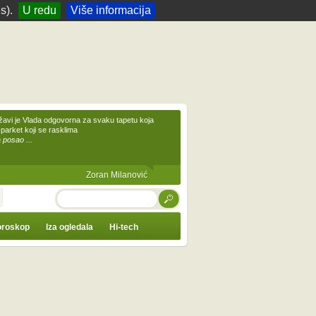
s).
U redu
Više informacija
žavi je Vlada odgovorna za svaku tapetu koja
 parket koji se rasklima
 posao ...
Zoran Milanović
TRAŽI
roskop
Iza ogledala
Hi-tech