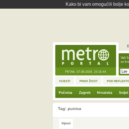
Kako bi vam omogućili bolje kor
D
Vaš š
se kre
PETAK, 07.08.2026.
23:16:44
VIJESTI
PRAVI ŽIVOT
POD REFLEKT
Početna
Zagreb
Hrvatska
Svijet
Tag: punica
Vijesti