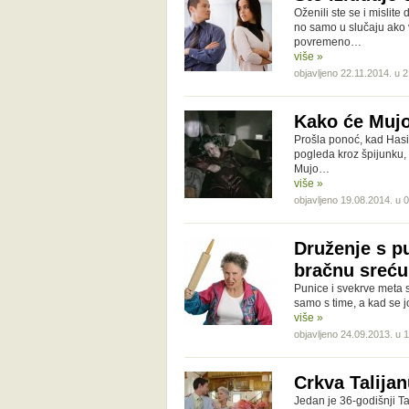
Oženili ste se i mislite
no samo u slučaju ako 
povremeno…
više »
objavljeno 22.11.2014. u 
Kako će Mujo
Prošla ponoć, kad Hasi
pogleda kroz špijunku,
Mujo…
više »
objavljeno 19.08.2014. u 
Druženje s p
bračnu sreć
Punice i svekrve meta s
samo s time, a kad se j
više »
objavljeno 24.09.2013. u 
Crkva Talijan
Jedan je 36-godišnji Ta