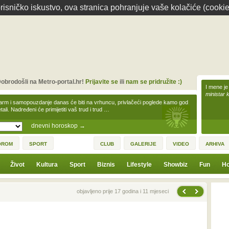
isničko iskustvo, ova stranica pohranjuje vaše kolačiće (cookie
obrodošli na Metro-portal.hr!
Prijavite se
ili
nam se pridružite :)
I mene je
ministar 
arm i samopouzdanje danas će biti na vrhuncu, privlačeći poglede kamo god
tali. Nadređeni će primijetiti vaš trud i trud …
dnevni horoskop
→
OROM
SPORT
CLUB
GALERIJE
VIDEO
ARHIVA
Život
Kultura
Sport
Biznis
Lifestyle
Showbiz
Fun
Ho
Sljedeća vijest
Prethodna vijest
objavljeno prije 17 godina i 11 mjeseci