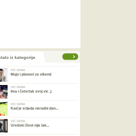
talo iz kategorije
VIC DANA
Mujo i planovi za vikend
VIC DANA
Ima i četvrtak svoj vic ,)
VIC DANA
Kad je srijeda neradni dan...
VIC DANA
Uredski život nije lak...