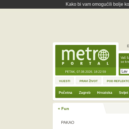
Kako bi vam omogućili bolje kor
D
Vaš š
se kre
PETAK, 07.08.2026.
18:22:59
VIJESTI
PRAVI ŽIVOT
POD REFLEKT
Početna
Zagreb
Hrvatska
Svijet
« Fun
PAKAO