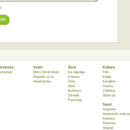
e
TAR
Hrvatska
Svijet
Život
Kultura
omentari
Metro World News
Iza ogledala
Film
Dogodilo se na
Znanost
Knjiga
današnji dan
Žene
Kazalište
Seks
Glazba
Muškarci
Clubbing
Zdravlje
Stand up
Putovanja
Sport
Nogomet
Studentski i mali sp
Košarka
Rukomet
Skijanje