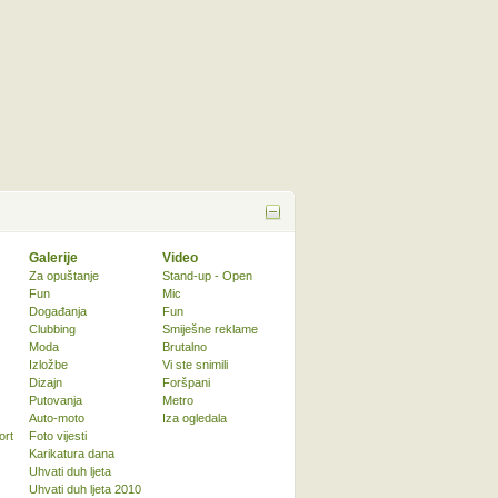
Galerije
Video
Za opuštanje
Stand-up - Open
Fun
Mic
Događanja
Fun
Clubbing
Smiješne reklame
Moda
Brutalno
Izložbe
Vi ste snimili
Dizajn
Foršpani
Putovanja
Metro
Auto-moto
Iza ogledala
ort
Foto vijesti
Karikatura dana
Uhvati duh ljeta
Uhvati duh ljeta 2010