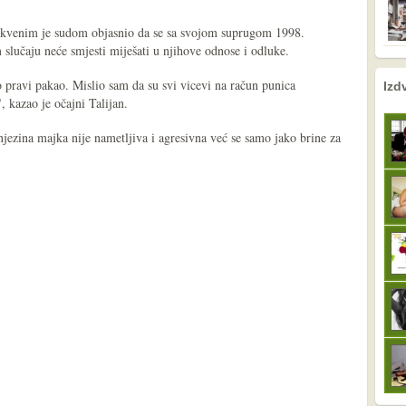
crkvenim je sudom objasnio da se sa svojom suprugom 1998.
slučaju neće smjesti miješati u njihove odnose i odluke.
nema prethodne s
sljedeće
bio pravi pakao. Mislio sam da su svi vicevi na račun punica
Izd
, kazao je očajni Talijan.
njezina majka nije nametljiva i agresivna već se samo jako brine za