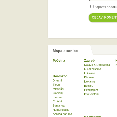
Zapamti podatk
OBJAVI KOMEN
Mapa stranice
Početna
Zagreb
Najave & Događanja
K
U kazalištima
U kinima
Horoskop
Klizanje
Dnevni
Ljekarne
Tjedni
Bolnice
Mjesečni
Hitni prijem
Godišnji
Info telefoni
Kineski
Erotski
Sanjarica
Numerologija
Analiza datuma