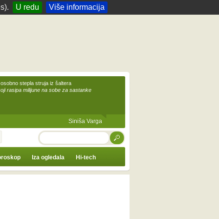
s).
U redu
Više informacija
 osobno stepla struja iz šaltera
koji rasipa milijune na sobe za sastanke
Siniša Varga
TRAŽI
roskop
Iza ogledala
Hi-tech