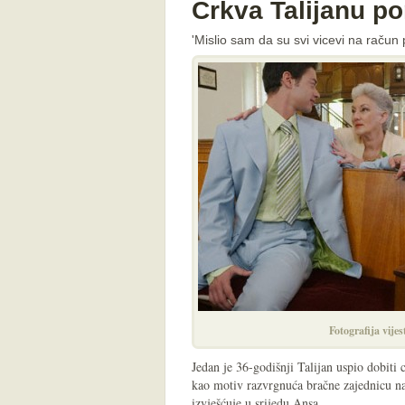
Crkva Talijanu po
'Mislio sam da su svi vicevi na račun 
Fotografija vijes
Jedan je 36-godišnji Talijan uspio dobiti
kao motiv razvrgnuća bračne zajednicu na
izvješćuje u srijedu Ansa.