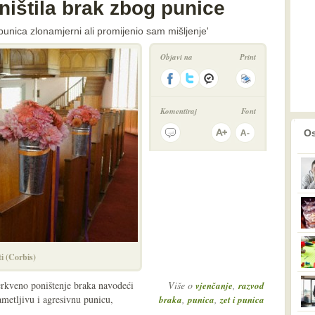
ništila brak zbog punice
punica zlonamjerni ali promijenio sam mišljenje'
Objavi na
Print
Komentiraj
Font
prethodno
2
Os
ti (Corbis)
 crkveno poništenje braka navodeći
Više o
,
vjenčanje
razvod
metljivu i agresivnu punicu,
,
,
braka
punica
zet i punica