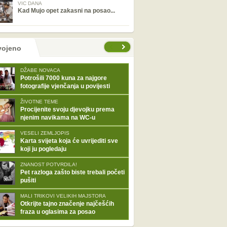
VIC DANA
Kad Mujo opet zakasni na posao...
tranice
vojeno
DŽABE NOVACA
Potrošili 7000 kuna za najgore
fotografije vjenčanja u povijesti
ŽIVOTNE TEME
Procijenite svoju djevojku prema
njenim navikama na WC-u
VESELI ZEMLJOPIS
Karta svijeta koja će uvrijediti sve
koji ju pogledaju
ZNANOST POTVRDILA!
Pet razloga zašto biste trebali početi
pušiti
MALI TRIKOVI VELIKIH MAJSTORA
Otkrijte tajno značenje najčešćih
fraza u oglasima za posao