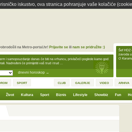
isničko iskustvo, ova stranica pohranjuje vaše kolačiće (cookie
obrodošli na Metro-portal.hr!
Prijavite se
ili
nam se pridružite :)
Šef HDZ-a
zavoda u
O Karamar
arm i samopouzdanje danas će biti na vrhuncu, privlačeći poglede kamo god
tali. Nadređeni će primijetiti vaš trud i trud …
dnevni horoskop
→
OROM
SPORT
CLUB
GALERIJE
VIDEO
ARHIVA
Život
Kultura
Sport
Biznis
Lifestyle
Showbiz
Fun
Ho