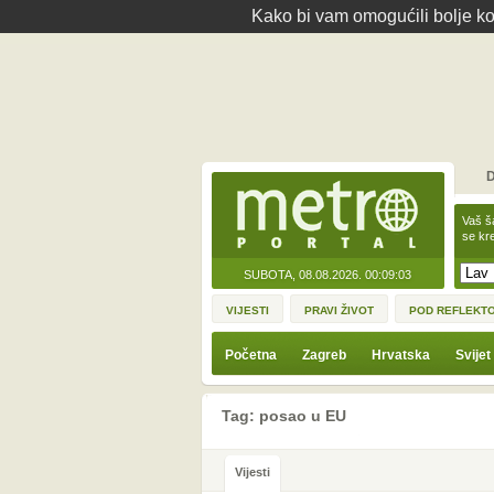
Kako bi vam omogućili bolje kor
D
Vaš š
se kre
SUBOTA, 08.08.2026.
00:09:03
VIJESTI
PRAVI ŽIVOT
POD REFLEKT
Početna
Zagreb
Hrvatska
Svijet
Tag: posao u EU
Vijesti