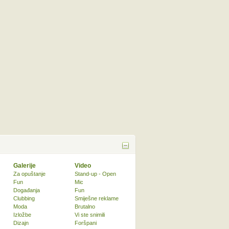
Galerije
Video
Za opuštanje
Stand-up - Open
Fun
Mic
Događanja
Fun
Clubbing
Smiješne reklame
Moda
Brutalno
Izložbe
Vi ste snimili
Dizajn
Foršpani