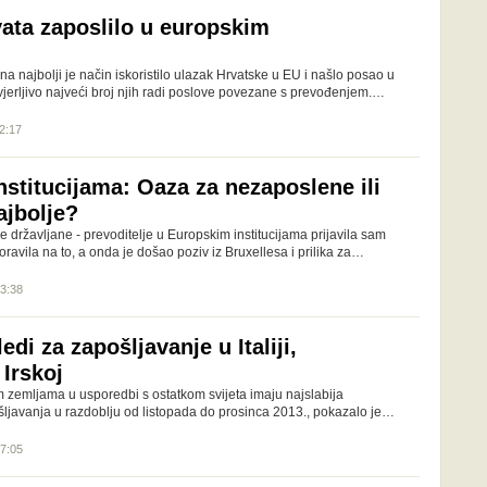
vata zaposlilo u europskim
 na najbolji je način iskoristilo ulazak Hrvatske u EU i našlo posao u
uvjerljivo najveći broj njih radi poslove povezane s prevođenjem.…
12:17
nstitucijama: Oaza za nezaposlene ili
ajbolje?
e državljane - prevoditelje u Europskim institucijama prijavila sam
ravila na to, a onda je došao poziv iz Bruxellesa i prilika za…
13:38
ledi za zapošljavanje u Italiji,
 Irskoj
 zemljama u usporedbi s ostatkom svijeta imaju najslabija
šljavanja u razdoblju od listopada do prosinca 2013., pokazalo je…
17:05