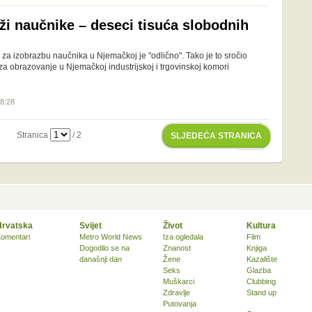
ži naučnike – deseci tisuća slobodnih
a za izobrazbu naučnika u Njemačkoj je "odlično". Tako je to sročio
za obrazovanje u Njemačkoj industrijskoj i trgovinskoj komori
18:28
Stranica
/ 2
SLJEDEĆA STRANICA
Hrvatska
Svijet
Život
Kultura
omentari
Metro World News
Iza ogledala
Film
Dogodilo se na
Znanost
Knjiga
današnji dan
Žene
Kazalište
Seks
Glazba
Muškarci
Clubbing
Zdravlje
Stand up
Putovanja