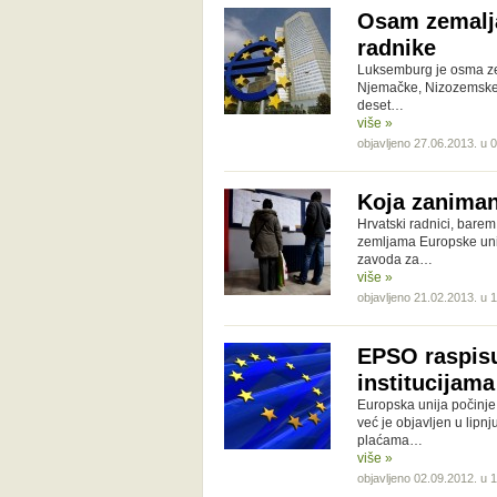
Osam zemalja
radnike
Luksemburg je osma zem
Njemačke, Nizozemske, A
deset…
više »
objavljeno 27.06.2013. u 
Koja zaniman
Hrvatski radnici, bare
zemljama Europske unij
zavoda za…
više »
objavljeno 21.02.2013. u 
EPSO raspisu
institucijama
Europska unija počinje 
već je objavljen u lipnj
plaćama…
više »
objavljeno 02.09.2012. u 