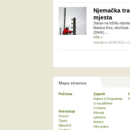
Njemačka tra
mjesta
Stanje na tržištu mjest
Markus Kiss, stručnjak 
(DIHK).…
više »
objavljeno 16.08.2012. u 
Mapa stranice
Početna
Zagreb
Najave & Događanja
K
U kazalištima
U kinima
Horoskop
Klizanje
Dnevni
Ljekarne
Tjedni
Bolnice
Mjesečni
Hitni prijem