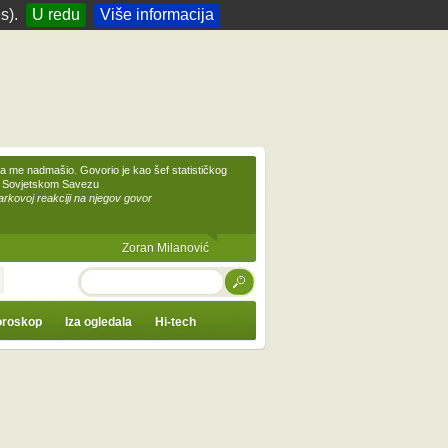
s).
U redu
Više informacija
 me nadmašio. Govorio je kao šef statističkog
 Sovjetskom Savezu
kovoj reakciji na njegov govor
Zoran Milanović
TRAŽI
roskop
Iza ogledala
Hi-tech