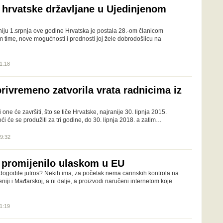
a hrvatske državljane u Ujedinjenom
ju 1.srpnja ove godine Hrvatska je postala 28.-om članicom
m time, nove mogućnosti i prednosti joj žele dobrodošlicu na
11:18
rivremeno zatvorila vrata radnicima iz
i one će završiti, što se tiče Hrvatske, najranije 30. lipnja 2015.
ći će se produžiti za tri godine, do 30. lipnja 2018. a zatim…
09:32
 promijenilo ulaskom u EU
ogodile jutros? Nekih ima, za početak nema carinskih kontrola na
ji i Mađarskoj, a ni dalje, a proizvodi naručeni internetom koje
11:19