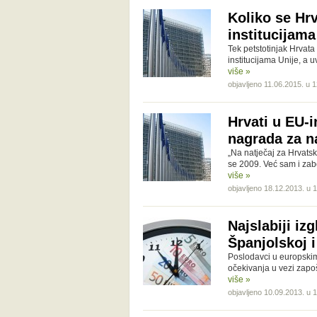
Koliko se Hr
institucijama
Tek petstotinjak Hrvata
institucijama Unije, a 
više »
objavljeno 11.06.2015. u 
Hrvati u EU-i
nagrada za n
„Na natječaj za Hrvatsk
se 2009. Već sam i zabo
više »
objavljeno 18.12.2013. u 
Najslabiji izg
Španjolskoj i
Poslodavci u europskim
očekivanja u vezi zapo
više »
objavljeno 10.09.2013. u 