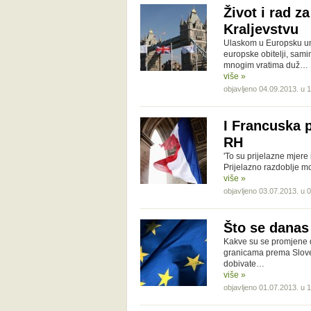
Život i rad z
Kraljevstvu
Ulaskom u Europsku uni
europske obitelji, sami
mnogim vratima duž…
više »
objavljeno 04.09.2013. u 
I Francuska p
RH
'To su prijelazne mjere 
Prijelazno razdoblje mo
više »
objavljeno 03.07.2013. u 
Što se danas
Kakve su se promjene d
granicama prema Sloveni
dobivate…
više »
objavljeno 01.07.2013. u 