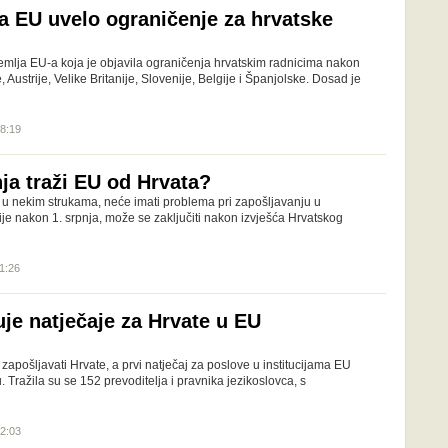
 EU uvelo ograničenje za hrvatske
lja EU-a koja je objavila ograničenja hrvatskim radnicima nakon
ustrije, Velike Britanije, Slovenije, Belgije i Španjolske. Dosad je
08:19
ja traži EU od Hrvata?
m u nekim strukama, neće imati problema pri zapošljavanju u
e nakon 1. srpnja, može se zaključiti nakon izvješća Hrvatskog
11:26
je natječaje za Hrvate u EU
zapošljavati Hrvate, a prvi natječaj za poslove u institucijama EU
u. Tražila su se 152 prevoditelja i pravnika jezikoslovca, s
12:03