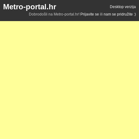
Metro-portal.hr
Desktop verzija
Dobrodošli na Metro-portal.hr!
Prijavite se
ili
nam se pridružite :)