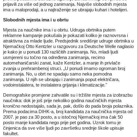
prijavili za više od jednog zanimanja. Najviše slobodnih mjesta
ima u maloprodaji, a u najtraženije se ubrajaju kuhari i hotelijeri.
Slobodnih mjesta ima i u obrtu
Mjesta za naučnike ima i u obrtu. Udruga obrtnika putem
reklamne kampanje pokušala je pokazati koliko je raznovrsna i
atraktivna za mlade ljude. Predsjednik središnje udruge obrtnika u
Njemačkoj Otto Kentzler u razgovoru za Deutsche Welle naglasio
je kako je u ponudi 130 različitih zanimanja. No, mladi ljudi
usmjereni su točno na određena zanimanja, recimo
automehaničarski zanat, kaže Kentzler, a manje ih privlače
zvanja u prehrambenoj struci. „U ponudi imamo ogroman broj
zanimanja. No, u obrt ne spadaju samo neka pomodna
zanimanja. U njih se ubrajaju i zanimanja poput električara,
vodoinstalatera, te instalatera grijanja i klimatizacije."
Demografske promjene zahvatile su i tržište mjesta za izobrazbu
naučnika: dok je još prije nekoliko godina naučničkih mjesta
kronično nedostajalo, sada je, pak, došlo do pada broja polaznika.
Prema podacima DIHK-a, broj kandidata za naučnička mjesta od
2007. je pao za 30 posto, a u istočnoj Njemačkoj ima čak 50
posto manje kandidata nego prije pet godina. Uzrok tomu je
činjenica da sve više ljudi po završetku srednje škole upisuje
fakultet.