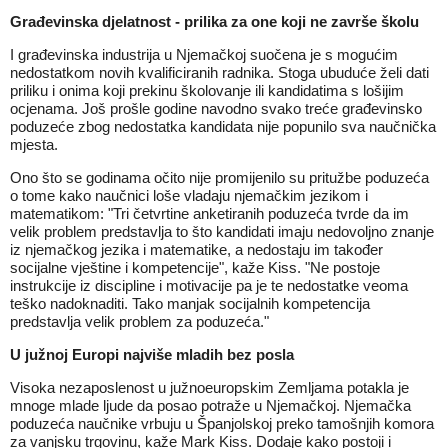
Građevinska djelatnost
- prilika za one koji ne završe školu
I građevinska industrija u Njemačkoj suočena je s mogućim
nedostatkom novih kvalificiranih radnika. Stoga ubuduće želi dati
priliku i onima koji prekinu školovanje ili kandidatima s lošijim
ocjenama. Još prošle godine navodno svako treće građevinsko
poduzeće zbog nedostatka kandidata nije popunilo sva naučnička
mjesta.
Ono što se godinama očito nije promijenilo su pritužbe poduzeća
o tome kako naučnici loše vladaju njemačkim jezikom i
matematikom: "Tri četvrtine anketiranih poduzeća tvrde da im
velik problem predstavlja to što kandidati imaju nedovoljno znanje
iz njemačkog jezika i matematike, a nedostaju im također
socijalne vještine i kompetencije", kaže Kiss. "Ne postoje
instrukcije iz discipline i motivacije pa je te nedostatke veoma
teško nadoknaditi. Tako manjak socijalnih kompetencija
predstavlja velik problem za poduzeća."
U j
užnoj Europi
najviše mladih bez posla
Visoka nezaposlenost u južnoeuropskim Zemljama potakla je
mnoge mlade ljude da posao potraže u Njemačkoj. Njemačka
poduzeća naučnike vrbuju u Španjolskoj preko tamošnjih komora
za vanjsku trgovinu, kaže Mark Kiss. Dodaje kako postoji i