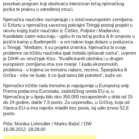
poseban program koji obuhvaća intenzivan tečaj njemačkog
jezika te praksu u određenoj struci.
Njemačka naučnike razmjenjuje i s istočnoeuropskim zemljama.
U Erfurtu u njemačkoj saveznoj pokrajini Tiringiji postoji projekt u
okviru kojeg traže naučnike iz Češke, Poljske i Mađarske.
Kandidate zatim educiraju - upišu ih na tečaj jezika ili ih smjeste u
jezični kamp u Budimpešti - a oni nakon toga dolaze u poduzeća
u Tiringiji. "Međutim, ti su projekti iznimka. Njemačka bi svoje
probleme na tržištu naučnika ipak trebala rješavati sama", uvjeren
je DIHK-ov stručnjak Kiss. "Kvalificiranih obrtnika i u drugim
europskim zemljama ima sve manje. I kada ekonomskih
problema - u kojima se trenutno nalaze, recimo, Španjolska ili
Grčka - više ne bude, ti će ljudi tamo biti potrebni", kaže on.
Njemačko tržište rada trenutno je najsigurnije u Europskoj uniji.
Prema podacima Eurostata, statističkog ureda EU-a, u
Njemačkoj je u lipnju bilo oko 350.000 nezaposlenih u dobi od 15
do 24 godine, dakle 7,9 posto. Za usporedbu, u Grčkoj, koja od
članica EU-a ima najviše mladih bez posla, taj udio iznosi 52,8
posto.
Piše: Monika Lohmüller / Marko Bašić / DW
16.08.2012. 18:28:00