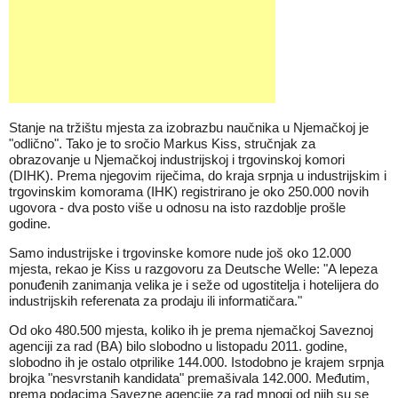
Stanje na tržištu mjesta za izobrazbu naučnika u Njemačkoj je
"odlično". Tako je to sročio Markus Kiss, stručnjak za
obrazovanje u Njemačkoj industrijskoj i trgovinskoj komori
(DIHK). Prema njegovim riječima, do kraja srpnja u industrijskim i
trgovinskim komorama (IHK) registrirano je oko 250.000 novih
ugovora - dva posto više u odnosu na isto razdoblje prošle
godine.
Samo industrijske i trgovinske komore nude još oko 12.000
mjesta, rekao je Kiss u razgovoru za Deutsche Welle: "A lepeza
ponuđenih zanimanja velika je i seže od ugostitelja i hotelijera do
industrijskih referenata za prodaju ili informatičara."
Od oko 480.500 mjesta, koliko ih je prema njemačkoj Saveznoj
agenciji za rad (BA) bilo slobodno u listopadu 2011. godine,
slobodno ih je ostalo otprilike 144.000. Istodobno je krajem srpnja
brojka "nesvrstanih kandidata" premašivala 142.000. Međutim,
prema podacima Savezne agencije za rad mnogi od njih su se