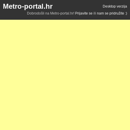
Metro-portal.hr
Desktop verzija
Dobrodošli na Metro-portal.hr!
Prijavite se
ili
nam se pridružite :)