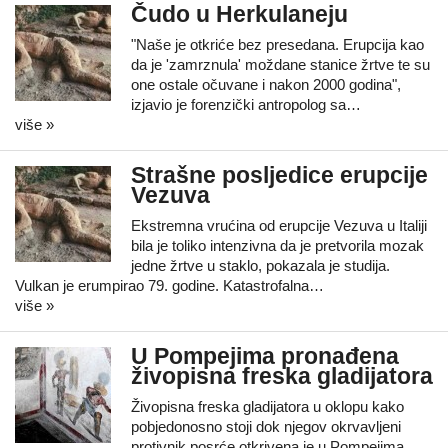
Čudo u Herkulaneju
"Naše je otkriće bez presedana. Erupcija kao
da je 'zamrznula' moždane stanice žrtve te su
one ostale očuvane i nakon 2000 godina",
izjavio je forenzički antropolog sa…
više »
Strašne posljedice erupcije
Vezuva
Ekstremna vrućina od erupcije Vezuva u Italiji
bila je toliko intenzivna da je pretvorila mozak
jedne žrtve u staklo, pokazala je studija.
Vulkan je erumpirao 79. godine. Katastrofalna…
više »
U Pompejima pronađena
živopisna freska gladijatora
Živopisna freska gladijatora u oklopu kako
pobjedonosno stoji dok njegov okrvavljeni
protivnik posrće otkrivena je u Pompejima,