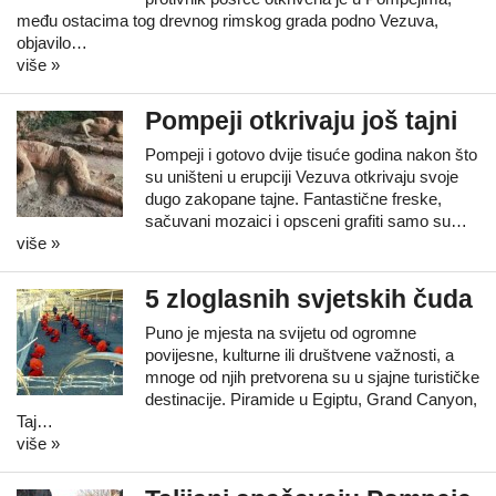
među ostacima tog drevnog rimskog grada podno Vezuva,
objavilo…
više »
Pompeji otkrivaju još tajni
Pompeji i gotovo dvije tisuće godina nakon što
su uništeni u erupciji Vezuva otkrivaju svoje
dugo zakopane tajne. Fantastične freske,
sačuvani mozaici i opsceni grafiti samo su…
više »
5 zloglasnih svjetskih čuda
Puno je mjesta na svijetu od ogromne
povijesne, kulturne ili društvene važnosti, a
mnoge od njih pretvorena su u sjajne turističke
destinacije. Piramide u Egiptu, Grand Canyon,
Taj…
više »