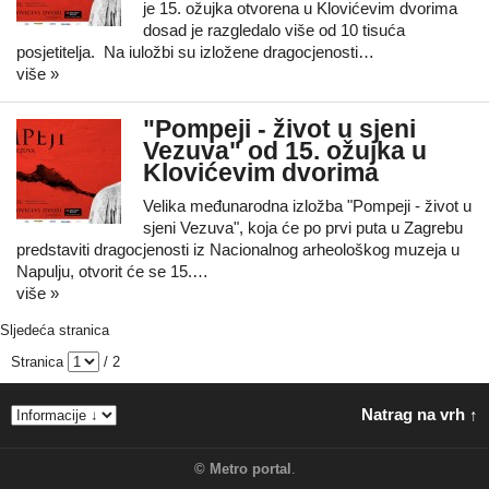
je 15. ožujka otvorena u Klovićevim dvorima
dosad je razgledalo više od 10 tisuća
posjetitelja. Na iuložbi su izložene dragocjenosti…
više »
"Pompeji - život u sjeni
Vezuva" od 15. ožujka u
Klovićevim dvorima
Velika međunarodna izložba "Pompeji - život u
sjeni Vezuva", koja će po prvi puta u Zagrebu
predstaviti dragocjenosti iz Nacionalnog arheološkog muzeja u
Napulju, otvorit će se 15.…
više »
Sljedeća stranica
Stranica
/ 2
Natrag na vrh ↑
©
Metro portal
.