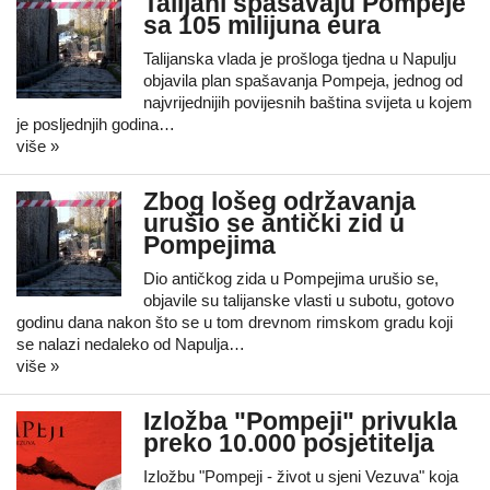
Talijani spašavaju Pompeje
sa 105 milijuna eura
Talijanska vlada je prošloga tjedna u Napulju
objavila plan spašavanja Pompeja, jednog od
najvrijednijih povijesnih baština svijeta u kojem
je posljednjih godina…
više »
Zbog lošeg održavanja
urušio se antički zid u
Pompejima
Dio antičkog zida u Pompejima urušio se,
objavile su talijanske vlasti u subotu, gotovo
godinu dana nakon što se u tom drevnom rimskom gradu koji
se nalazi nedaleko od Napulja…
više »
Izložba "Pompeji" privukla
preko 10.000 posjetitelja
Izložbu "Pompeji - život u sjeni Vezuva" koja