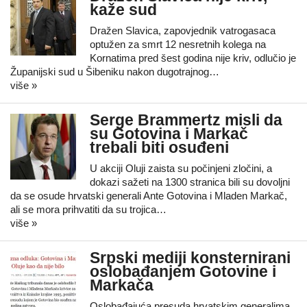
kaže sud
Dražen Slavica, zapovjednik vatrogasaca
optužen za smrt 12 nesretnih kolega na
Kornatima pred šest godina nije kriv, odlučio je
Županijski sud u Šibeniku nakon dugotrajnog…
više »
Serge Brammertz misli da
su Gotovina i Markač
trebali biti osuđeni
U akciji Oluji zaista su počinjeni zločini, a
dokazi sažeti na 1300 stranica bili su dovoljni
da se osude hrvatski generali Ante Gotovina i Mladen Markač,
ali se mora prihvatiti da su trojica…
više »
Srpski mediji konsternirani
oslobađanjem Gotovine i
Markača
Oslobađajuća presuda hrvatskim generalima