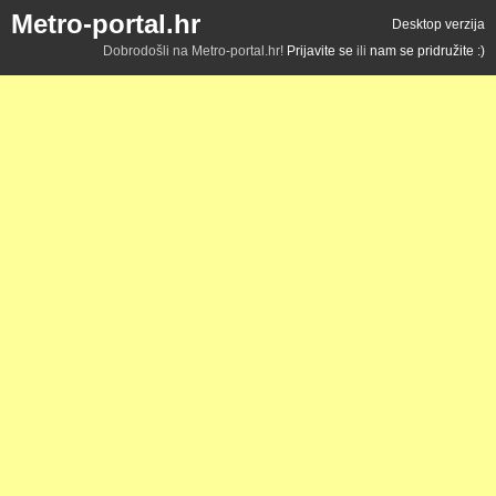
Metro-portal.hr
Desktop verzija
Dobrodošli na Metro-portal.hr!
Prijavite se
ili
nam se pridružite :)