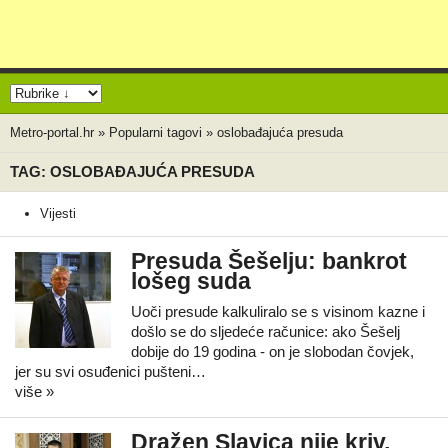
Metro-portal.hr
»
Popularni tagovi
»
oslobađajuća presuda
TAG: OSLOBAĐAJUĆA PRESUDA
Vijesti
Presuda Šešelju: bankrot
lošeg suda
Uoči presude kalkuliralo se s visinom kazne i
došlo se do sljedeće računice: ako Šešelj
dobije do 19 godina - on je slobodan čovjek,
jer su svi osuđenici pušteni…
više »
Dražen Slavica nije kriv,