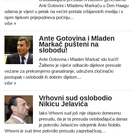
Anti Gotovini i Mladenu Markaču u Den Haagu
udarna je vijest u petak na većini portala srbijanskih medija i s
njom tijekom prijepodneva počinju…
više »
Ante Gotovina i Mladen
Markač pušteni na
slobodu!
Ante Gotovina i Mladen Markač idu kući!!
Žalbeno je vijeće odbacilo dijelove presude
vezane za prekomjerno granatiranje, udruženi zločinački
postupak i oslobodili ih dobrim dijelom…
više »
Vrhovni sud oslobodio
Nikicu Jelavića
Iako Vrhovni sud još nije objavio donesenu
presudu, da je ta presuda oslobađajuća danas
je potvrdio Jelavićev odvjetnik Anto Nobilo.
Vrhovni je sud time potvrdio presudu zagrebačkog…